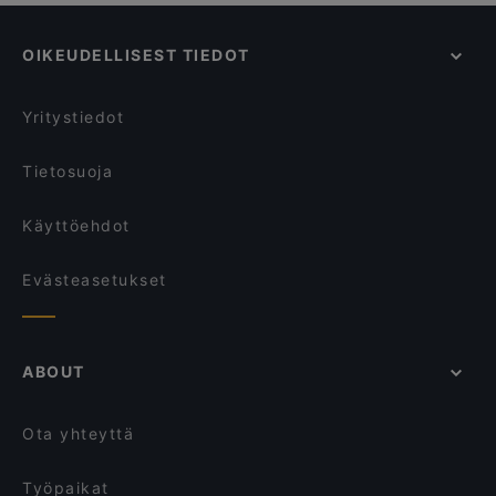
Juhliin sopivat ravintolat, Helsinki
Il Siciliano Espa
The Tart
Ravintolat, Gluteenittomia vaihtoehtoja, Helsinki
Momentine Wine Bar
Ravintola Santa Fé Helsinki
OIKEUDELLISEST TIEDOT
Ravintolat, We speak English, Helsinki
Black Sea Kitchen
DIF Döner Punavuori
Ravintolat, Turistit tervetulleita, Helsinki
Gastro Hub
Majakkalaiva Relandersgrund
Yritystiedot
La Torrefazione Aleksanterinkatu
MorriSon's Helsinki
Tietosuoja
Käyttöehdot
Evästeasetukset
ABOUT
Ota yhteyttä
Työpaikat