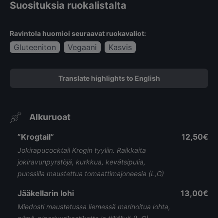
Suosituksia ruokalistalta
Ravintola huomioi seuraavat ruokavaliot:
Gluteeniton
Vegaani
Kasvis
Translate highlights to English
Alkuruoat
”Krogtail”
12,50€
Jokirapucocktail Krogin tyyliin. Raikkaita
jokiravunpyrstöjä, kurkkua, kevätsipulia,
punssilla maustettua tomaattimajoneesia (L,G)
Jääkellarin lohi
13,00€
Miedosti maustetussa liemessä marinoitua lohta,