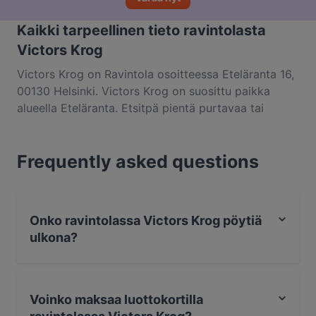
Kaikki tarpeellinen tieto ravintolasta
Victors Krog
Victors Krog on Ravintola osoitteessa Eteläranta 16,
00130 Helsinki. Victors Krog on suosittu paikka
alueella Eteläranta. Etsitpä pientä purtavaa tai
pitkän kaavan herkuttelukokemusta, kannattaa
tutustua kohteen Victors Krog annoksiin ja kokea
Frequently asked questions
autenttinen suomalainen ruoka kaupungissa Helsinki.
Onko ravintolassa Victors Krog pöytiä
ulkona?
Ei, ravintolassa Victors Krog ei ole pöytiä ulkona.
Voinko maksaa luottokortilla