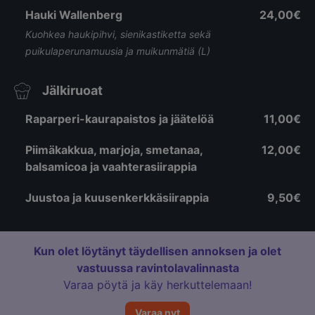
Hauki Wallenberg
24,00€
Kuohkea haukipihvi, sienikastiketta sekä
puikulaperunamuusia ja muikunmätiä (L)
Jälkiruoat
Raparperi-kaurapaistos ja jäätelöä
11,00€
Piimäkakkua, marjoja, smetanaa,
12,00€
balsamicoa ja vaahterasiirappia
Juustoa ja kuusenkerkkäsiirappia
9,50€
Kun olet löytänyt täydellisen annoksen ja olet
vastuussa ravintolavalinnasta
Varaa pöytä ja käy herkuttelemaan!
Varaa nyt