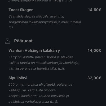
piimä-piparjuurikastiketta ja tilliöljyä (L,G)
Toast Skagen
14,50€
Saaristolaisleipää sillivoilla siveltynä,
skagenröraa jokiravunpyrstöillä ja muikunmätiä
(L)
Pääruoat
Wanhan Helsingin kalakärry
14,00€
Kärry on lastattu päivän silleillä ja silakoilla.
Lisäksi tarjolla on maalaisserkun järviherkkuja,
varhaisperunaa ja tuoretta tilliä. (L,G)
Sipulipihvi
32,00€
200 g marmoroitua ulkofileetä, paistettua
keltasipulia, kermaista pippuri-
konjakkikastiketta, kauden kasviksia ja
paistettua varhaisperunaa (L, G)