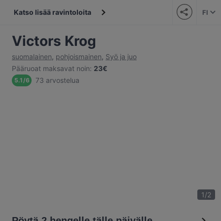
Katso lisää ravintoloita
FI
Victors Krog
suomalainen
,
pohjoismainen
,
Syö ja juo
Pääruoat maksavat noin
:
23€
73 arvostelua
5.1
/
6
1
/
2
Pöytä 2 hengelle tälle päivälle