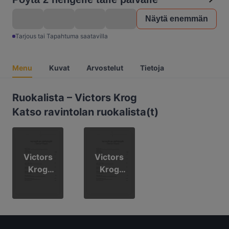
Näytä enemmän
Tarjous tai Tapahtuma saatavilla
Menu
Kuvat
Arvostelut
Tietoja
Ruokalista – Victors Krog
Katso ravintolan ruokalista(t)
Victors
Victors
Krog
Krog
menu
menu
English