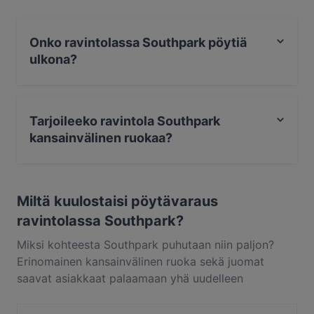
Onko ravintolassa Southpark pöytiä
ulkona?
Kyllä, ravintolassa Southpark on pöytiä ulkona.
Tarjoileeko ravintola Southpark
kansainvälinen ruokaa?
Kyllä, ravintola Southpark tarjoilee kansainvälinen
ruokaa ja myös eurooppalainen ruokaa.
Miltä kuulostaisi pöytävaraus
ravintolassa Southpark?
Miksi kohteesta Southpark puhutaan niin paljon?
Erinomainen kansainvälinen ruoka sekä juomat
saavat asiakkaat palaamaan yhä uudelleen
kohteeseen Southpark. Southpark sijaitsee alueella
Keskusta, Helsinki, ja tarjoilee annoksia kuten