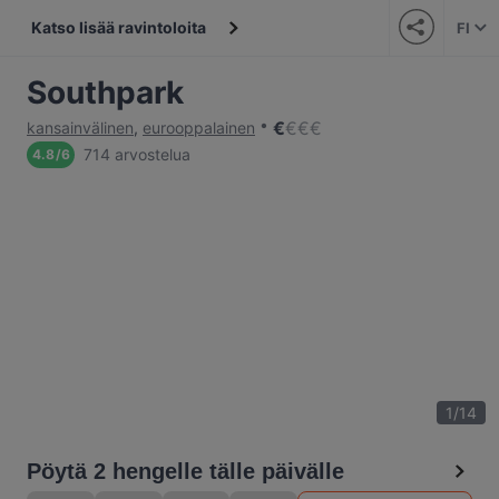
Katso lisää ravintoloita
FI
Southpark
€
€
€
€
kansainvälinen
,
eurooppalainen
714 arvostelua
4.8
/
6
1
/
14
Pöytä 2 hengelle tälle päivälle