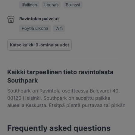
Illallinen
Lounas
Brunssi
Ravintolan palvelut
Pöytiä ulkona
Wifi
Katso kaikki 9-ominaisuudet
Kaikki tarpeellinen tieto ravintolasta
Southpark
Southpark on Ravintola osoitteessa Bulevardi 40,
00120 Helsinki. Southpark on suosittu paikka
alueella Keskusta. Etsitpä pientä purtavaa tai pitkän
kaavan herkuttelukokemusta, kannattaa tutustua
kohteen Southpark annoksiin ja kokea autenttinen
Frequently asked questions
kansainvälinen ruoka kaupungissa Helsinki.