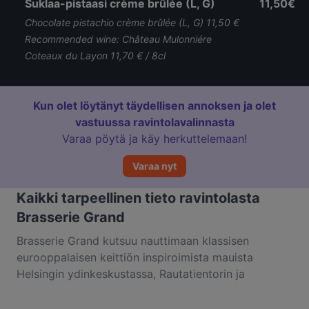
Suklaa-pistaasi crème brûlée (L, G)
11,50€
Chocolate pistachio crème brûlée (L, G) 11,50 €
Recommended wine: Château Mulonniére
Coteaux du Layon 11,70 € / 8cl
Kun olet löytänyt täydellisen annoksen ja olet
vastuussa ravintolavalinnasta
Varaa pöytä ja käy herkuttelemaan!
Varaa nyt
Kaikki tarpeellinen tieto ravintolasta
Brasserie Grand
Brasserie Grand kutsuu nauttimaan klassisen
eurooppalaisen keittiön inspiroimista mauista
Helsingin ydinkeskustassa, Rautatientorin ja
Kansallisteatterin kupeessa. Brasserie Grandissa
klassinen kohtaa modernin niin tyylikkäässä