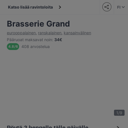
Katso lisää ravintoloita
FI
Brasserie Grand
eurooppalainen
,
ranskalainen
,
kansainvälinen
Pääruoat maksavat noin
:
34€
408 arvostelua
4.8
/
6
1
/
9
Pöytä 2 hengelle tälle päivälle