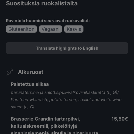
Suosituksia ruokalistalta
Ravintola huomioi seuraavat ruokavaliot:
Gluteeniton
Vegaani
Kasvis
Translate highlights to English
Alkuruoat
Paistettua siikaa
perunaterriiniä ja salottisipuli-valkoviinikastiketta (L, G)/
Pan fried whitefish, potato terrine, shallot and white wine
sauce (L, G)
Brasserie Grandin tartarpihvi,
15,50€
keltuaiskreemiä, pikkelöityjä
sinapinsiemeniä, sipulia ja piparjuurta