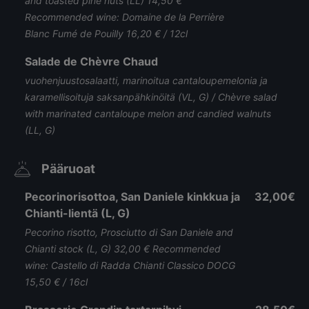
and toasted pine nuts (LL) 14,50 €
Recommended wine: Domaine de la Perrière
Blanc Fumé de Pouilly 16,20 € / 12cl
Salade de Chèvre Chaud
vuohenjuustosalaatti, marinoitua cantaloupemelonia ja
karamellisoituja saksanpähkinöitä (VL, G) / Chèvre salad
with marinated cantaloupe melon and candied walnuts
(LL, G)
Pääruoat
Pecorinorisottoa, San Daniele kinkkua ja
32,00€
Chianti-lientä (L, G)
Pecorino risotto, Prosciutto di San Daniele and
Chianti stock (L, G) 32,00 € Recommended
wine: Castello di Radda Chianti Classico DOCG
15,50 € / 16cl