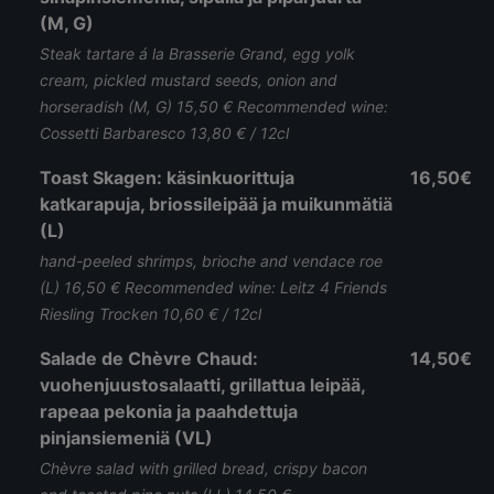
(M, G)
Steak tartare á la Brasserie Grand, egg yolk
cream, pickled mustard seeds, onion and
horseradish (M, G) 15,50 € Recommended wine:
Cossetti Barbaresco 13,80 € / 12cl
Toast Skagen: käsinkuorittuja
16,50€
katkarapuja, briossileipää ja muikunmätiä
(L)
hand-peeled shrimps, brioche and vendace roe
(L) 16,50 € Recommended wine: Leitz 4 Friends
Riesling Trocken 10,60 € / 12cl
Salade de Chèvre Chaud:
14,50€
vuohenjuustosalaatti, grillattua leipää,
rapeaa pekonia ja paahdettuja
pinjansiemeniä (VL)
Chèvre salad with grilled bread, crispy bacon