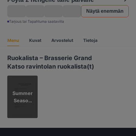
Näytä enemmän
Tarjous tai Tapahtuma saatavilla
Menu
Kuvat
Arvostelut
Tietoja
Ruokalista – Brasserie Grand
Katso ravintolan ruokalista(t)
Summer
Season
Menu
18.6.-8.
8.2026