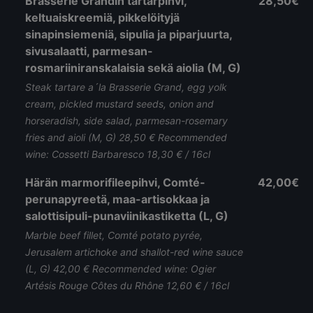
Brasserie Grandin tartarpihvi,
28,50€
keltuaiskreemiä, pikkelöityjä
sinapinsiemeniä, sipulia ja piparjuurta,
sivusalaatti, parmesan-
rosmariiniranskalaisia sekä aiolia (M, G)
Steak tartare a´la Brasserie Grand, egg yolk
cream, pickled mustard seeds, onion and
horseradish, side salad, parmesan-rosemary
fries and aioli (M, G) 28,50 € Recommended
wine: Cossetti Barbaresco 18,30 € / 16cl
Härän marmorifileepihvi, Comté-
42,00€
perunapyreetä, maa-artisokkaa ja
salottisipuli-punaviinikastiketta (L, G)
Marble beef fillet, Comté potato pyrée,
Jerusalem artichoke and shallot-red wine sauce
(L, G) 42,00 € Recommended wine: Ogier
Artésis Rouge Côtes du Rhône 12,60 € / 16cl