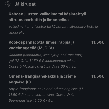
Jälkiruoat
Kahden juuston valikoima tai käsintehtyä
sitruunasorbettia ja limoncelloa
Valikoima kahta juustoa tai käsintehty sitruunasorbetti ja
limoncello
Kookospannacotta, limesiirappia ja
11,50€
vadelmageeliä (M, G, V)
Coconut pannacotta, lime syrup and raspberry
gel (M, G, V) 11,50 € Recommended wine:
Cossetti Moscato d’Asti La Vita9,60 € / 8cl
Omena-frangipanekakkua ja crème
11,50€
anglaise (L)
Apple-frangipane cake and crème anglaise (L)
11,50 € Recommended wine: Golser Wein
Beerenauslese 13,20 € / 8cl