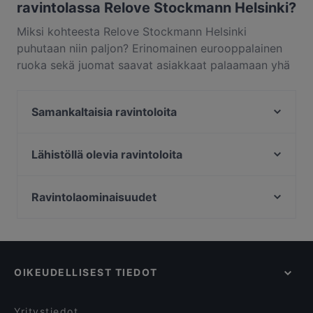
ravintolassa Relove Stockmann Helsinki?
Miksi kohteesta Relove Stockmann Helsinki
puhutaan niin paljon? Erinomainen eurooppalainen
ruoka sekä juomat saavat asiakkaat palaamaan yhä
uudelleen kohteeseen Relove Stockmann Helsinki.
Relove Stockmann Helsinki sijaitsee alueella
Samankaltaisia ravintoloita
Keskusta, Helsinki, ja tarjoilee annoksia kuten
eurooppalainen. Katso, miten Relove Stockmann
Marski by Scandic Breakfast
Helsinki erottuu muista kaupungin Helsinki paikoista
Viikinkiravintola Harald - Helsinki
Lähistöllä olevia ravintoloita
ja varaa pöytä vaikka heti ja nauti
La Torrefazione Aleksanterinkatu
Il Centro - Scandic Helsinki Hub
ravintolaelämyksestä.
Kuusi Palaa
Cafe Bar No 9
Ravintolaominaisuudet
Ravintola Base Camp Helsinki
Poke Mood Kluuvi
Bisneslounaille sopivat ravintolat, Helsinki
Ravintola Santa Fé Helsinki
Vapiano Mikonkatu
Lapsiystävälliset ravintolat, Helsinki
Aito Fresh Aikatalo
Más
Ravintolat, Gluteenittomia vaihtoehtoja, Helsinki
MorriSon's Helsinki
Chicken Joint Lönkka
OIKEUDELLISEST TIEDOT
Terveellistä ruokaa tarjoavat ravintolat, Helsinki
Seksico® City Bodega
Bierhaus Kamppi
Ravintolat, We speak English, Helsinki
99 TopMeal
Monkey Rooftop Bar / Scandic Simonkenttä
Yritystiedot