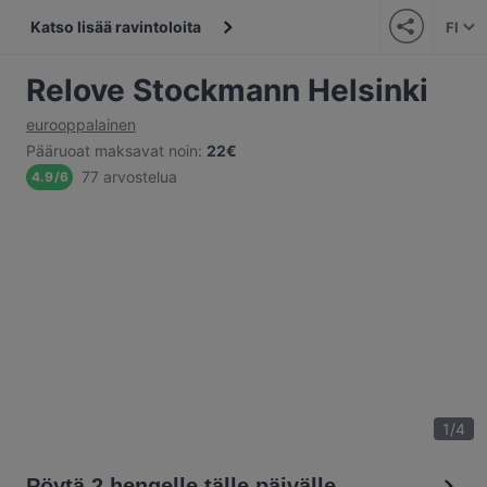
Katso lisää ravintoloita
FI
Relove Stockmann Helsinki
eurooppalainen
Pääruoat maksavat noin
:
22€
77 arvostelua
4.9
/
6
1
/
4
Pöytä 2 hengelle tälle päivälle