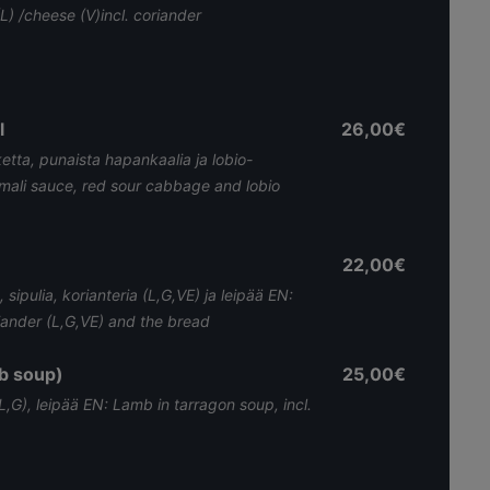
) /cheese (V)incl. coriander
l
26,00€
tiketta, punaista hapankaalia ja lobio-
emali sauce, red sour cabbage and lobio
22,00€
sipulia, korianteria (L,G,VE) ja leipää EN:
iander (L,G,VE) and the bread
mb soup)
25,00€
 (L,G), leipää EN: Lamb in tarragon soup, incl.