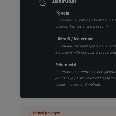
Jälkiruoat
Pepela
FI: Voitaikina, kaksi eri kermaa, mar
creams, berries and ice cream)
Jäätelö / ice cream
FI: Suklaa- tai vaniljajäätelöä, sukl
ice cream with chocolate sauce and
Felamushi
FI: Perinteinen georgialainen jälkiru
jogurttia ja pähkinöitä EN: Desser
dough, yogurt and walnuts
Tärkeä päivitys: