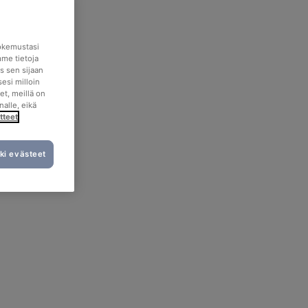
okemustasi
mme tietoja
s sen sijaan
esi milloin
et, meillä on
nalle, eikä
tteet
ki evästeet