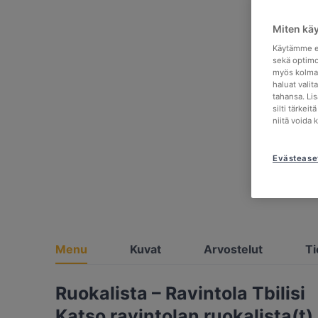
Miten kä
Käytämme ev
sekä optimo
myös kolman
haluat valit
tahansa. Li
silti tärkei
niitä voida 
Evästease
Menu
Kuvat
Arvostelut
Ti
Ruokalista – Ravintola Tbilisi
Katso ravintolan ruokalista(t)