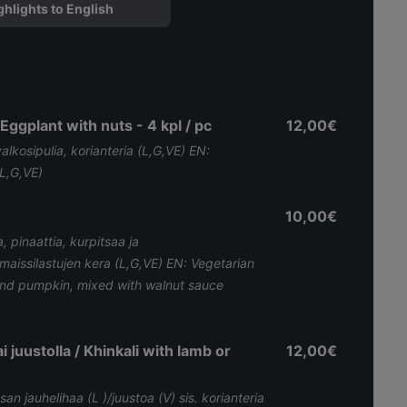
ghlights to English
Eggplant with nuts - 4 kpl / pc
12,00€
lkosipulia, korianteria (L,G,VE) EN:
(L,G,VE)
10,00€
, pinaattia, kurpitsaa ja
maissilastujen kera (L,G,VE) EN: Vegetarian
and pumpkin, mixed with walnut sauce
ai juustolla / Khinkali with lamb or
12,00€
san jauhelihaa (L )/juustoa (V) sis. korianteria