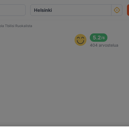
la Tbilisi Ruokalista
5.2
/
6
404 arvostelua