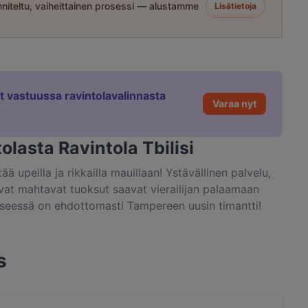
niteltu, vaiheittainen prosessi — alustamme
Lisätietoja
et vastuussa ravintolavalinnasta
Varaa nyt
tolasta Ravintola Tbilisi
ää upeilla ja rikkailla mauillaan! Ystävällinen palvelu,
vat mahtavat tuoksut saavat vierailijan palaamaan
Kyseessä on ehdottomasti Tampereen uusin timantti!
s