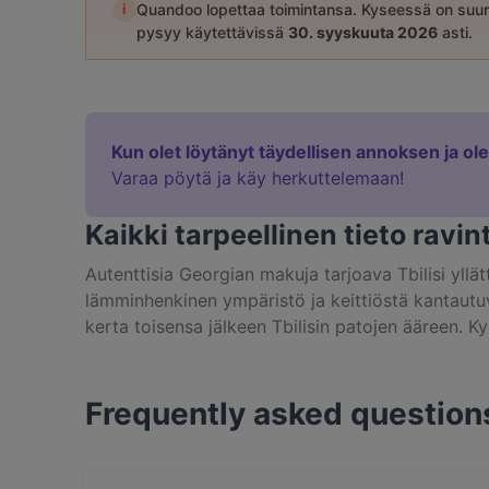
i
Quandoo lopettaa toimintansa. Kyseessä on suun
pysyy käytettävissä
30. syyskuuta 2026
asti.
Kun olet löytänyt täydellisen annoksen ja ol
Varaa pöytä ja käy herkuttelemaan!
Kaikki tarpeellinen tieto ravin
Autenttisia Georgian makuja tarjoava Tbilisi yllätt
lämminhenkinen ympäristö ja keittiöstä kantautu
kerta toisensa jälkeen Tbilisin patojen ääreen. 
Frequently asked question