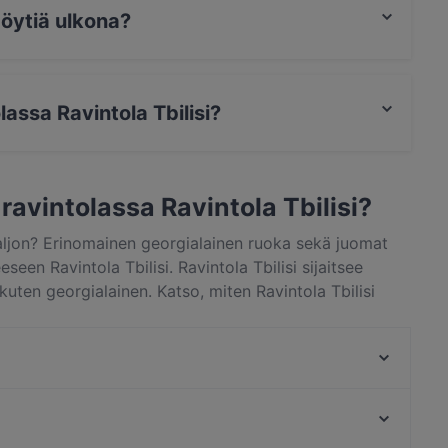
pöytiä ulkona?
ulkona.
lassa Ravintola Tbilisi?
 Pay, Visa, Mastercard, Debit / Maestro, Lähimaksu.
ravintolassa Ravintola Tbilisi?
paljon? Erinomainen georgialainen ruoka sekä juomat
en Ravintola Tbilisi. Ravintola Tbilisi sijaitsee
kuten georgialainen. Katso, miten Ravintola Tbilisi
raa pöytä vaikka heti ja nauti ravintolaelämyksestä.
Desibeli
Tivoli Smørrebrød & Øl
Viikinkiravintola Harald - Tampere