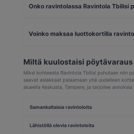
Onko ravintolassa Ravintola Tbilisi 
Ei, ravintolassa Ravintola Tbilisi ei ole pöytiä 
Voinko maksaa luottokortilla ravinto
Kyllä, voit maksaa seuraavilla korteilla: Apple
Miltä kuulostaisi pöytävaraus 
Miksi kohteesta Ravintola Tbilisi puhutaan niin 
saavat asiakkaat palaamaan yhä uudelleen kohteese
alueella Keskusta, Tampere, ja tarjoilee annoksia 
erottuu muista kaupungin Tampere paikoista ja va
Samankaltaisia ravintoloita
OPPA Korean BBQ Tampere
Ravintola Ohranjyvä
Lähistöllä olevia ravintoloita
Ravintola Afgan