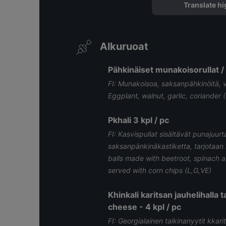
Translate hi
Alkuruoat
Pähkinäiset munakoisorullat / 
FI: Munakoisoa, saksanpähkinöitä, va
Eggplant, walnut, garlic, coriander 
Pkhali 3 kpl / pc
FI: Kasvispullat sisältävät punajuurta
saksanpänkinäkastiketta, tarjotaan 
balls made with beetroot, spinach 
served with corn chips (L,G,VE)
Khinkali karitsan jauhelihalla t
cheese - 4 kpl / pc
FI: Georgialainen taikinanyytit kkarit