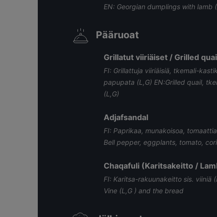
EN: Georgian dumplings with lamb (L
Pääruoat
Grillatut viiriäiset / Grilled quai
FI: Grillattuja viiriäisiä, tkemali-kas
papupata (L,G) EN:Grilled quail, tk
(L,G)
Adjafsandal
FI: Paprikaa, munakoisoa, tomaattia, 
Bell pepper, eggplants, tomato, cor
Chaqafuli (Karitsakeitto / La
FI: Karitsa-rakuunakeitto sis. viiniä
Vine (L,G ) and the bread