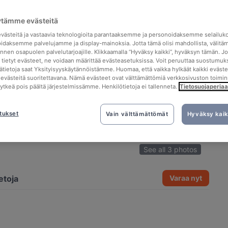
ytämme evästeitä
ästeitä ja vastaavia teknologioita parantaaksemme ja personoidaksemme selailuk
idaksemme palvelujamme ja display-mainoksia. Jotta tämä olisi mahdollista, välitä
nen osapuolen palvelutarjoajille. Klikkaamalla “Hyväksy kaikki”, hyväksyn tämän. Jo
a tietyt evästeet, ne voidaan määrittää evästeasetuksissa. Voit peruuttaa suostumuks
sätietoja saat Yksityisyyskäytännöistämme. Huomaa, että vaikka hylkäät kaikki eväste
tä evästeitä suoritettavana. Nämä evästeet ovat välttämättömiä verkkosivuston toimin
kytkeä pois päältä järjestelmissämme. Henkilötietoja ei tallenneta.
Tietosuojaperiaa
tukset
Vain välttämättömät
Hyväksy kaik
See all 3 photos
etoja
Varaa nyt