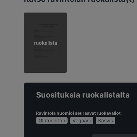
ruokalista
Suosituksia ruokalistalta
Ravintola huomioi seuraavat ruokavaliot:
Gluteeniton
Vegaani
Kasvis