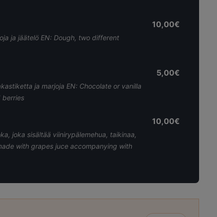
10,00€
joja ja jäätelö EN: Dough, two different
5,00€
aakastiketta ja marjoja EN: Chocolate or vanilla
 berries
10,00€
oka, joka sisältää viinirypälemehua, taikinaa,
t made with grapes juce accompanying with