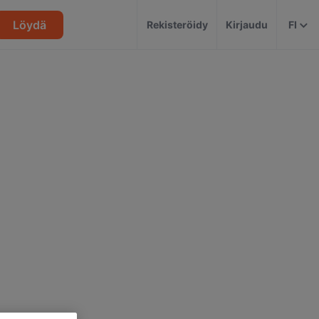
Löydä
Rekisteröidy
Kirjaudu
FI