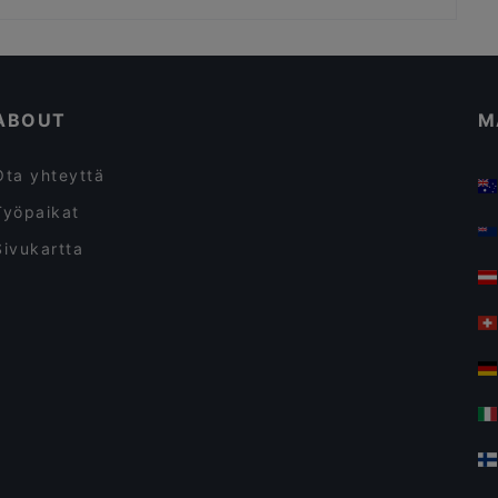
Kortteliravintola Kerttu
Pian Pakari & Bistro
Edulliseen herkutteluun sopivat ravintolat, Turku
Ravintolat, We speak English, Turku
ABOUT
M
Ota yhteyttä
Työpaikat
Sivukartta