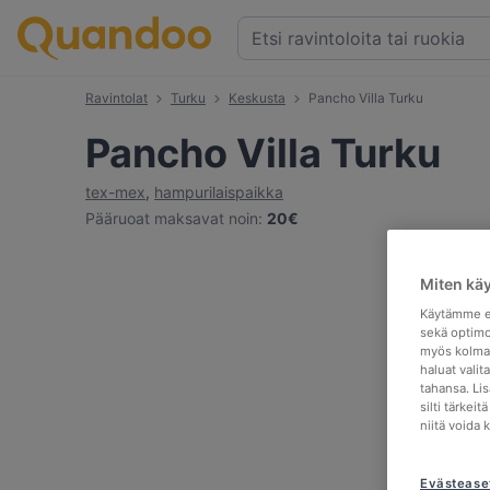
Ravintolat
Turku
Keskusta
Pancho Villa Turku
Pancho Villa Turku
tex-mex
,
hampurilaispaikka
Pääruoat maksavat noin
:
20€
Miten kä
Käytämme ev
sekä optimo
myös kolman
haluat valit
tahansa. Li
silti tärkei
niitä voida 
Evästease