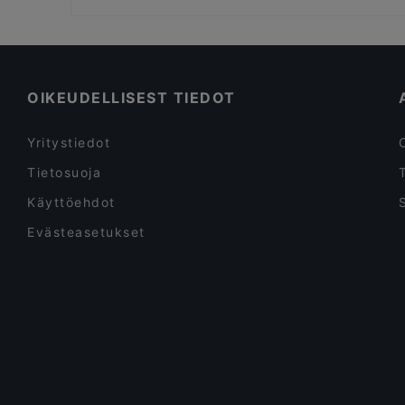
Viikinkiravintola Harald - Turku
Villa Wolax
Lapsiystävälliset ravintolat, Turku
Iivari Cafe & Bistro
Ravintolat, Gluteenittomia vaihtoehtoja, Turku
Ravintolat, Turistit tervetulleita, Turku
OIKEUDELLISEST TIEDOT
Yritystiedot
Tietosuoja
Käyttöehdot
Evästeasetukset