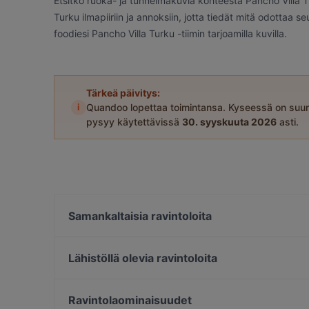
Etsitkö ruoka- ja tunnelmakuvia kohteesta Pancho Villa 
Turku ilmapiiriin ja annoksiin, jotta tiedät mitä odottaa 
foodiesi Pancho Villa Turku -tiimin tarjoamilla kuvilla.
Tärkeä päivitys:
i
Quandoo lopettaa toimintansa. Kyseessä on suun
pysyy käytettävissä
30. syyskuuta 2026
asti.
Samankaltaisia ravintoloita
Zarillo Turku
John Scott's Aura
Lähistöllä olevia ravintoloita
Ravintola Más / Hamburger Börs Turku
Gastropub Löytö
Bistro Julienne - Turku
Ravintola 3. Linja
Ravintolaominaisuudet