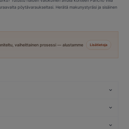
Turku? Tutustu näiden valokuvien avulla kohteen Pancho Villa
seuraavalta pöytävaraukseltasi. Herätä makunystyräsi ja sisäinen
niteltu, vaiheittainen prosessi — alustamme
Lisätietoja
Pizzeria 450°C Hansakortteli
Grand Börs
Bryggman's
Georgian Bistro
MorriSon's Turku
Ravintola Pikkupihvi