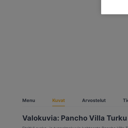
Menu
Kuvat
Arvostelut
Ti
Valokuvia: Pancho Villa Turku