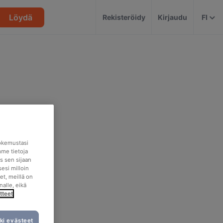
Löydä
Rekisteröidy
Kirjaudu
FI
okemustasi
mme tietoja
s sen sijaan
esi milloin
et, meillä on
nalle, eikä
tteet
ki evästeet