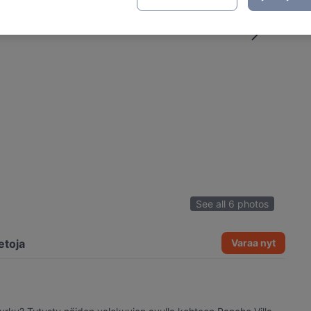
See all 6 photos
etoja
Varaa nyt