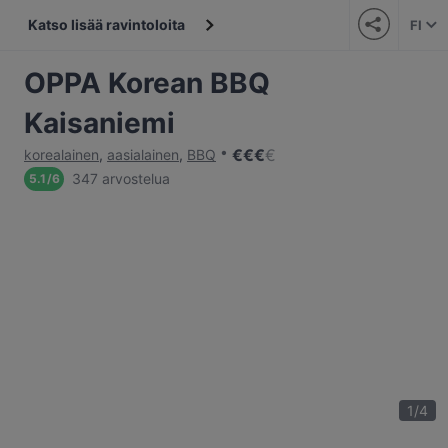
Katso lisää ravintoloita
FI
OPPA Korean BBQ
Kaisaniemi
€
€
€
€
korealainen
,
aasialainen
,
BBQ
347 arvostelua
5.1
/
6
1
/
4