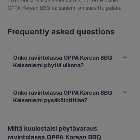
osoitteessa Kaisaniemenkatu 3, 00100 Helsinki.
OPPA Korean BBQ Kaisaniemi on suosittu paikka
alueella Kaisaniemi. Etsitpä pientä purtavaa tai
pitkän kaavan herkuttelukokemusta, kannattaa
Frequently asked questions
tutustua kohteen OPPA Korean BBQ Kaisaniemi
annoksiin ja kokea autenttinen korealainen ruoka
kaupungissa Helsinki.
Onko ravintolassa OPPA Korean BBQ
Kaisaniemi pöytiä ulkona?
Ei, ravintolassa OPPA Korean BBQ Kaisaniemi ei ole
pöytiä ulkona.
Onko ravintolassa OPPA Korean BBQ
Kaisaniemi pysäköintitilaa?
Kyllä, ravintolassa OPPA Korean BBQ Kaisaniemi on
Katupysäköinti.
Miltä kuulostaisi pöytävaraus
ravintolassa OPPA Korean BBQ