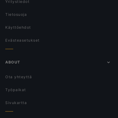
Yritystiedot
Royal Caviar Breakfast – Finlandia Caviar
Marski by Scandic Breakfast
Tietosuoja
Käyttöehdot
Evästeasetukset
ABOUT
Ota yhteyttä
Työpaikat
Sivukartta