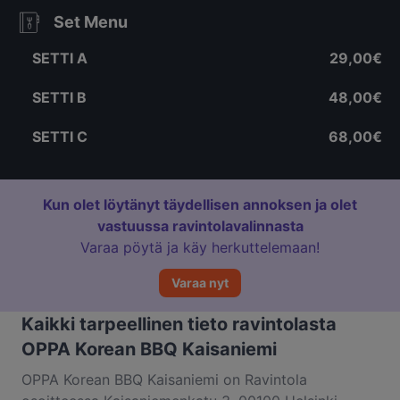
Set Menu
SETTI A
29,00€
SETTI B
48,00€
SETTI C
68,00€
Kun olet löytänyt täydellisen annoksen ja olet
vastuussa ravintolavalinnasta
Varaa pöytä ja käy herkuttelemaan!
Varaa nyt
Kaikki tarpeellinen tieto ravintolasta
OPPA Korean BBQ Kaisaniemi
OPPA Korean BBQ Kaisaniemi on Ravintola