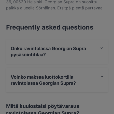
36, 00530 Helsinki. Georgian Supra on suosittu
paikka alueella Sörnäinen. Etsitpä pientä purtavaa
tai pitkän kaavan herkuttelukokemusta, kannattaa
tutustua kohteen Georgian Supra annoksiin ja kokea
Frequently asked questions
autenttinen georgialainen ruoka kaupungissa
Helsinki.
Onko ravintolassa Georgian Supra
pysäköintitilaa?
Kyllä, ravintolassa Georgian Supra on Katupysäköinti.
Voinko maksaa luottokortilla
ravintolassa Georgian Supra?
Kyllä, voit maksaa seuraavilla korteilla: Apple Pay, Visa,
Mastercard, Debit / Maestro, Lähimaksu.
Miltä kuulostaisi pöytävaraus
ravintolassa Georgian Supra?