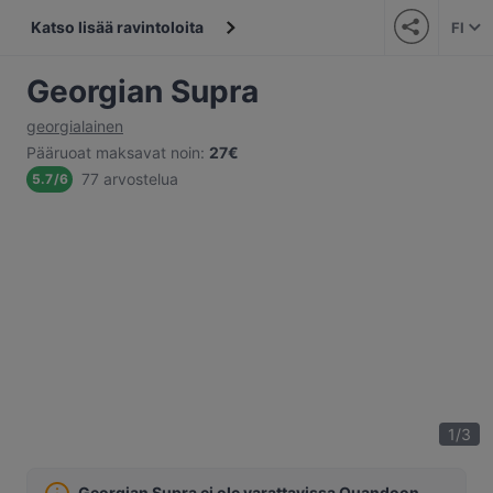
Katso lisää ravintoloita
FI
Georgian Supra
georgialainen
Pääruoat maksavat noin
:
27€
77 arvostelua
5.7
/
6
1
/
3
Georgian Supra ei ole varattavissa Quandoon