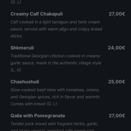
(G. L)
Creamy Calf Chakapuli
27,00€
Calf cooked in a light tarragon and herb cream
sauce, served with warm aligo and crispy bread
sticks.
Shkmeruli
24,00€
Traditional Georgian chicken cooked in creamy
garlic sauce, made in the authentic village style
(L, G)
Chashushuli
25,00€
Slow-cooked beef stew with tomatoes, onions,
and Georgian spices, rich in flavor and warmth.
Comes with bread (G. L)
Qalia with Pomegranate
27,00€
Tender pork mixed with fragrant herbs, garlic,
and sharo vinegar, enriched with sweet-tart