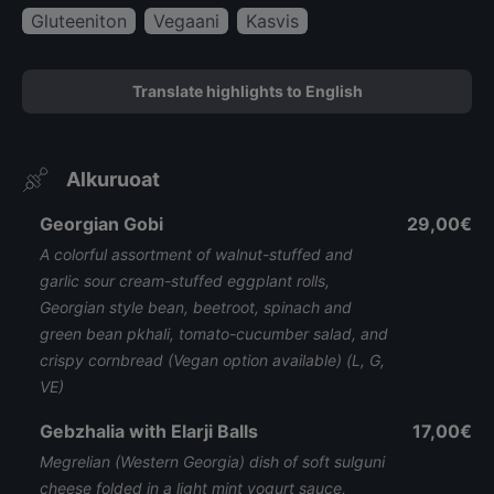
Gluteeniton
Vegaani
Kasvis
Translate highlights to English
Alkuruoat
Georgian Gobi
29,00€
A colorful assortment of walnut-stuffed and
garlic sour cream-stuffed eggplant rolls,
Georgian style bean, beetroot, spinach and
green bean pkhali, tomato-cucumber salad, and
crispy cornbread (Vegan option available) (L, G,
VE)
Gebzhalia with Elarji Balls
17,00€
Megrelian (Western Georgia) dish of soft sulguni
cheese folded in a light mint yogurt sauce,