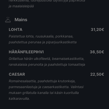
herkkusieniä, tuorejuustolla täytettyjä paprikoita
ja maalaisleipää
Mains
LOHTA
31,20€
Paistettua lohta, ruusukaalia, porkkanaa,
paahdettua perunaa ja piparjuurikastiketta
HÄRÄNFILEEPIHVI
36,50€
Grillattua härän ulkofileetä, bearnaisekastiketta,
ranskalaisia perunoita ja paahdettuja tomaatteja
CAESAR
22,50€
Romainesalaattia, paahdettuja krutonkeja,
parmesaanilastuja ja caesarkastiketta. Valintasi
mukaan grillatulla kanalla tai käsin kuorituilla
katkaravuilla.