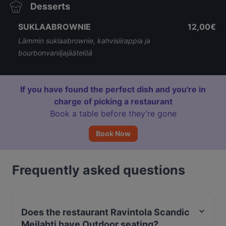
Desserts
SUKLAABROWNIE
12,00€
Lämmin suklaabrownie, kahvisiirappia ja
bourbonvaniljajäätelöä
If you have found the perfect dish and you're in
charge of picking a restaurant
Book a table before they’re gone
Book Now
Frequently asked questions
Does the restaurant Ravintola Scandic
Meilahti have Outdoor seating?