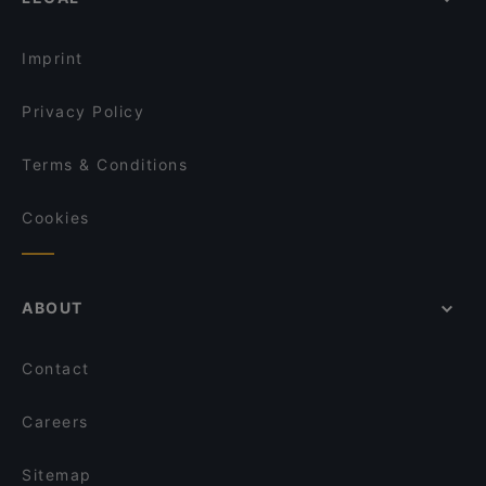
Restaurants For A Party in Helsinki
Restaurant Maharaja Töölö
Presto Pizza Helsinki
Gluten-free Options in Helsinki
Ravintola T49
Hesperia Restaurant & Bar
Imprint
Relove Töölö
B5 BLACK
Privacy Policy
Terms & Conditions
Cookies
ABOUT
Contact
Careers
Sitemap