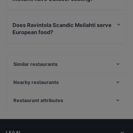
No, the restaurant Ravintola Scandic Meilahti has no
Outdoor seating.
Does Ravintola Scandic Meilahti serve
European food?
Yes, the restaurant Ravintola Scandic Meilahti serves
European food and also serves Scandinavian food.
Similar restaurants
Ristorante Il Trio
Panimoravintola Viisi Penniä
Nearby restaurants
Panimoravintola Viisi Penniä - Panimokierrokset
Levant Töölö
Masa’s Pizza Töölö
Vietologie
Restaurant attributes
Ravintola Mullikka
Rannagor
Restaurants For Groups in Helsinki
Megobaro Töölö
Ravintola Kuu
Restaurants For Business Lunch in Helsinki
Nepalilainen Ravintola Mountain
Young Hearts
Kid-friendly Restaurants in Helsinki
Korjaamo Baari & Keittiö
Mamma Rosa
LEGAL