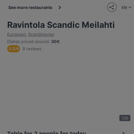
See more restaurants
EN
Ravintola Scandic Meilahti
European
,
Scandinavian
Dishes priced around
:
30€
9 reviews
3.2
/
6
1
/
6
Table for 2 people for today