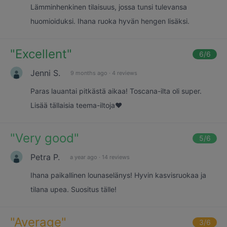
Lämminhenkinen tilaisuus, jossa tunsi tulevansa
huomioiduksi. Ihana ruoka hyvän hengen lisäksi.
"
Excellent
"
6
/6
Jenni S.
9 months ago
·
4 reviews
Paras lauantai pitkästä aikaa! Toscana-ilta oli super.
Lisää tällaisia teema-iltoja❤️
"
Very good
"
5
/6
Petra P.
a year ago
·
14 reviews
Ihana paikallinen lounaselänys! Hyvin kasvisruokaa ja
tilana upea. Suositus tälle!
"
Average
"
3
/6