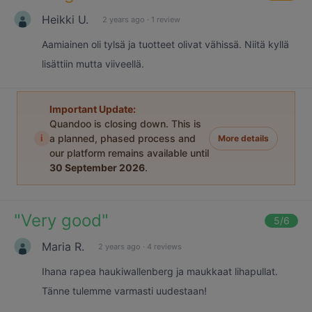
Heikki U.
2 years ago
·
1 review
Aamiainen oli tylsä ja tuotteet olivat vähissä. Niitä kyllä
lisättiin mutta viiveellä.
Important Update:
Quandoo is closing down. This is
i
a planned, phased process and
More details
our platform remains available until
30 September 2026
.
"
Very good
"
5
/6
Maria R.
2 years ago
·
4 reviews
Ihana rapea haukiwallenberg ja maukkaat lihapullat.
Tänne tulemme varmasti uudestaan!