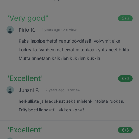
"
Very good
"
5
/6
Pirjo K.
2 years ago
·
2 reviews
Kaksi lapsiperhettä napuripöydässä, volyymit aika
korkealla. Vanhemmat eivät mitenkään yrittäneet hillitä .
Mutta annetaan kaikkien kukkien kukkia.
"
Excellent
"
6
/6
Juhani P.
2 years ago
·
1 review
herkullista ja laadukast sekä mielenkiintoista ruokaa.
Erityisesti ilahdutti Lykken kahvi!
"
Excellent
"
6
/6