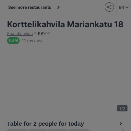
See more restaurants
EN
Korttelikahvila Mariankatu 18
€
€
€
€
Scandinavian
11 reviews
5.4
/
6
1
/
2
Table for 2 people for today