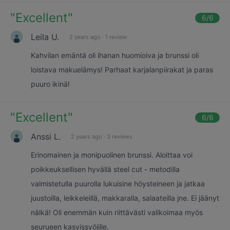
"
Excellent
"
6
/6
Leila U.
2 years ago
·
1 review
Kahvilan emäntä oli ihanan huomioiva ja brunssi oli
loistava makuelämys! Parhaat karjalanpiirakat ja paras
puuro ikinä!
"
Excellent
"
6
/6
Anssi L.
2 years ago
·
3 reviews
Erinomainen ja monipuolinen brunssi. Aloittaa voi
poikkeuksellisen hyvällä steel cut - metodilla
valmistetulla puurolla lukuisine höysteineen ja jatkaa
juustoilla, leikkeleillä, makkaralla, salaateilla jne. Ei jäänyt
nälkä! Oli enemmän kuin riittävästi valikoimaa myös
seurueen kasvissyöjille.