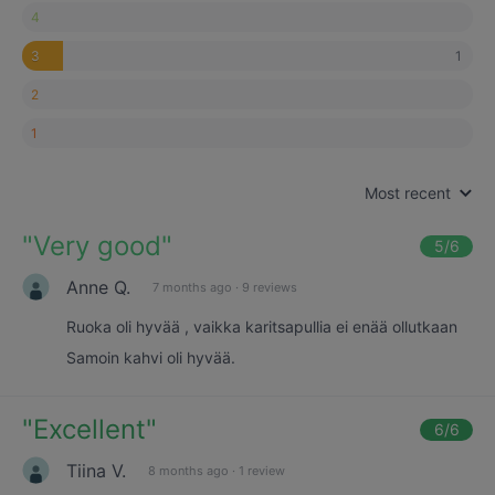
4
1
3
2
1
Most recent
"
Very good
"
5
/6
Anne Q.
7 months ago
·
9 reviews
Ruoka oli hyvää , vaikka karitsapullia ei enää ollutkaan
Samoin kahvi oli hyvää.
"
Excellent
"
6
/6
Tiina V.
8 months ago
·
1 review