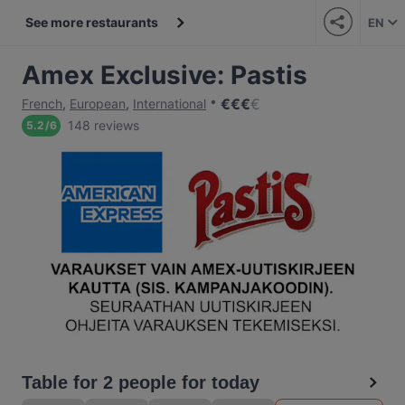
See more restaurants
EN
Amex Exclusive: Pastis
€
€
€
€
French
,
European
,
International
148 reviews
5.2
/
6
Table for 2 people for today