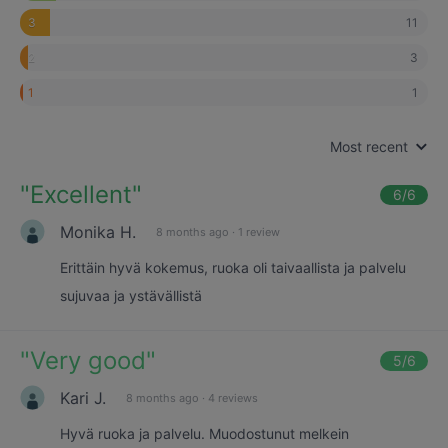
11
3
3
2
1
1
Most recent
"
Excellent
"
6
/6
Monika H.
8 months ago
·
1 review
Erittäin hyvä kokemus, ruoka oli taivaallista ja palvelu
sujuvaa ja ystävällistä
"
Very good
"
5
/6
Kari J.
8 months ago
·
4 reviews
Hyvä ruoka ja palvelu. Muodostunut melkein