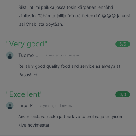
Siisti intiimi paikka jossa tosin kärpänen lennähti
viinilasiin. Tähän tarjoilija ”niinpä tietenkin”.😂😂😂 ja uusi
lasi Chablista pöytään.
"
Very good
"
5
/6
Tuomo L.
a year ago
·
4 reviews
Reliably good quality food and service as always at
Pastis! :-)
"
Excellent
"
6
/6
Liisa K.
a year ago
·
1 review
Aivan loistava ruoka ja tosi kiva tunnelma ja erityisen
kiva hovimestari