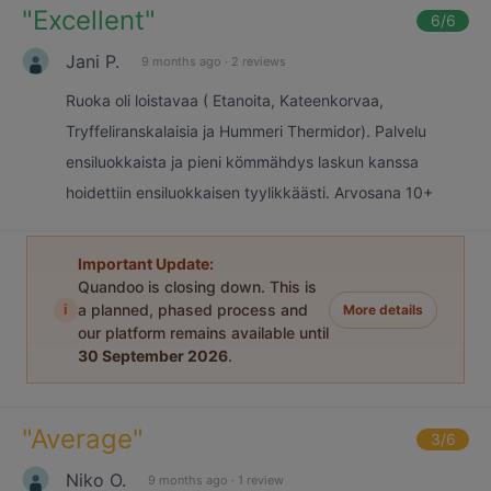
"
Excellent
"
6
/6
Jani P.
9 months ago
·
2 reviews
Ruoka oli loistavaa ( Etanoita, Kateenkorvaa,
Tryffeliranskalaisia ja Hummeri Thermidor). Palvelu
ensiluokkaista ja pieni kömmähdys laskun kanssa
hoidettiin ensiluokkaisen tyylikkäästi. Arvosana 10+
Important Update:
Quandoo is closing down. This is
i
a planned, phased process and
More details
our platform remains available until
30 September 2026
.
"
Average
"
3
/6
Niko O.
9 months ago
·
1 review