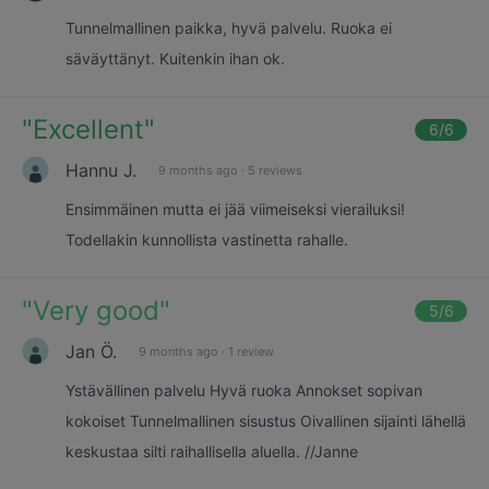
Tunnelmallinen paikka, hyvä palvelu. Ruoka ei
säväyttänyt. Kuitenkin ihan ok.
"
Excellent
"
6
/6
Hannu J.
9 months ago
·
5 reviews
Ensimmäinen mutta ei jää viimeiseksi vierailuksi!
Todellakin kunnollista vastinetta rahalle.
"
Very good
"
5
/6
Jan Ö.
9 months ago
·
1 review
Ystävällinen palvelu Hyvä ruoka Annokset sopivan
kokoiset Tunnelmallinen sisustus Oivallinen sijainti lähellä
keskustaa silti raihallisella aluella. //Janne