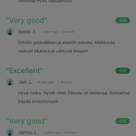
ravintola Hyvä vastaanotto
"
Very good
"
5
/6
Senni J.
a year ago
·
1 review
Erittäin ystävällinen ja eleetön palvelu. Maistuvaa
ruokaa! Mukava ja viihtyisä ilmapiiri
"
Excellent
"
6
/6
Jari J.
a year ago
·
2 reviews
Hyvä ruoka. Hyvät viinit. Palvelu on loistavaa. Kannattaa
käydä ehdottomasti.
"
Very good
"
5
/6
Jarmo L.
a year ago
·
1 review