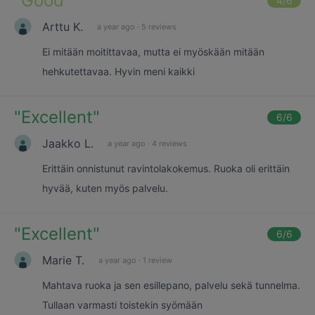
"
Good
"
4
/6
Arttu K.
a year ago
·
5 reviews
Ei mitään moitittavaa, mutta ei myöskään mitään
hehkutettavaa. Hyvin meni kaikki
"
Excellent
"
6
/6
Jaakko L.
a year ago
·
4 reviews
Erittäin onnistunut ravintolakokemus. Ruoka oli erittäin
hyvää, kuten myös palvelu.
"
Excellent
"
6
/6
Marie T.
a year ago
·
1 review
Mahtava ruoka ja sen esillepano, palvelu sekä tunnelma.
Tullaan varmasti toistekin syömään