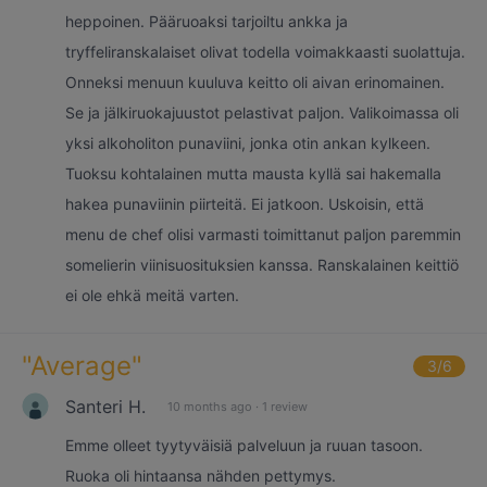
heppoinen. Pääruoaksi tarjoiltu ankka ja
tryffeliranskalaiset olivat todella voimakkaasti suolattuja.
Onneksi menuun kuuluva keitto oli aivan erinomainen.
Se ja jälkiruokajuustot pelastivat paljon. Valikoimassa oli
yksi alkoholiton punaviini, jonka otin ankan kylkeen.
Tuoksu kohtalainen mutta mausta kyllä sai hakemalla
hakea punaviinin piirteitä. Ei jatkoon. Uskoisin, että
menu de chef olisi varmasti toimittanut paljon paremmin
somelierin viinisuosituksien kanssa. Ranskalainen keittiö
ei ole ehkä meitä varten.
"
Average
"
3
/6
Santeri H.
10 months ago
·
1 review
Emme olleet tyytyväisiä palveluun ja ruuan tasoon.
Ruoka oli hintaansa nähden pettymys.