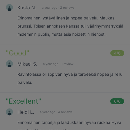
Krista N.
a year ago
·
2 reviews
Erinomainen, ystävällinen ja nopea palvelu. Maukas
brunssi. Toisen annoksen kanssa tuli väärinymmärryksiä
molemmin puolin, mutta asia hoidettiin hienosti.
"
Good
"
4
/6
Mikael S.
a year ago
·
1 review
Ravintolassa oli sopivan hyvä ja tarpeeksi nopea ja reilu
palvelu.
"
Excellent
"
6
/6
Heidi L.
a year ago
·
4 reviews
Erinomainen tarjoilija ja laadukkaan hyvää ruokaa Hyvä