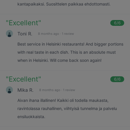
kantapaikaksi. Suosittelen paikkaa ehdottomasti.
"
Excellent
"
6
/6
Toni R.
8 months ago
·
1 review
Best service in Helsinki restaurants! And bigger portions
with real taste in each dish. This is an absolute must
when in Helsinki. Will come back soon again!
"
Excellent
"
6
/6
Mika R.
8 months ago
·
1 review
Aivan ihana illallinen! Kaikki oli todella maukasta,
ravintolassa rauhallinen, viihtyisä tunnelma ja palvelu
ensiluokkaista.