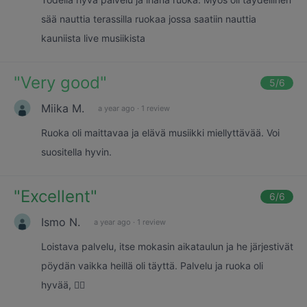
sää nauttia terassilla ruokaa jossa saatiin nauttia
kauniista live musiikista
"
Very good
"
5
/6
Miika M.
a year ago
·
1 review
Ruoka oli maittavaa ja elävä musiikki miellyttävää. Voi
suositella hyvin.
"
Excellent
"
6
/6
Ismo N.
a year ago
·
1 review
Loistava palvelu, itse mokasin aikataulun ja he järjestivät
pöydän vaikka heillä oli täyttä. Palvelu ja ruoka oli
hyvää, 👍🏻