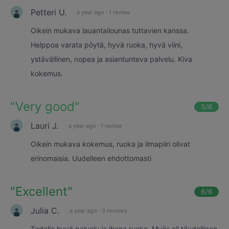
Petteri U.
a year ago
·
1 review
Oikein mukava lauantailounas tuttavien kanssa.
Helppoa varata pöytä, hyvä ruoka, hyvä viini,
ystävällinen, nopea ja asiantunteva palvelu. Kiva
kokemus.
"
Very good
"
5
/6
Lauri J.
a year ago
·
1 review
Oikein mukava kokemus, ruoka ja ilmapiiri olivat
erinomaisia. Uudelleen ehdottomasti
"
Excellent
"
6
/6
Julia C.
a year ago
·
3 reviews
Todella hyvä palvelu ja ihana ruoka. Myös oli täydellinen