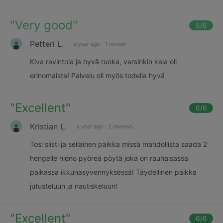
"
Very good
"
5
/6
Petteri L.
a year ago
·
1 review
Kiva ravintola ja hyvä ruoka, varsinkin kala oli
erinomaista! Palvelu oli myös todella hyvä
"
Excellent
"
6
/6
Kristian L.
a year ago
·
2 reviews
Tosi siisti ja sellainen paikka missä mahdollista saada 2
hengelle hieno pyöreä pöytä joka on rauhaisassa
paikassa ikkunasyvennyksessä! Täydellinen paikka
jutusteluun ja nautiskeluun!
"
Excellent
"
6
/6