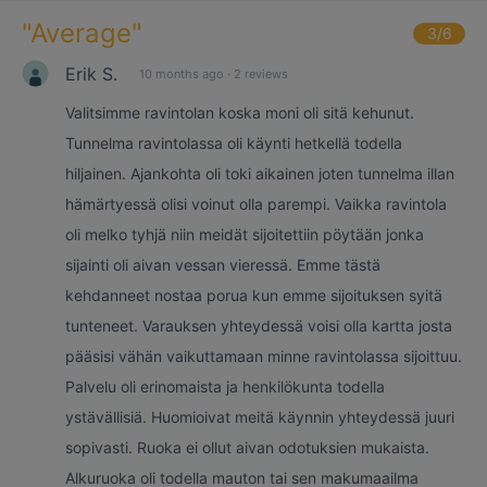
"
Average
"
3
/6
Erik S.
10 months ago
·
2 reviews
Valitsimme ravintolan koska moni oli sitä kehunut.
Tunnelma ravintolassa oli käynti hetkellä todella
hiljainen. Ajankohta oli toki aikainen joten tunnelma illan
hämärtyessä olisi voinut olla parempi. Vaikka ravintola
oli melko tyhjä niin meidät sijoitettiin pöytään jonka
sijainti oli aivan vessan vieressä. Emme tästä
kehdanneet nostaa porua kun emme sijoituksen syitä
tunteneet. Varauksen yhteydessä voisi olla kartta josta
pääsisi vähän vaikuttamaan minne ravintolassa sijoittuu.
Palvelu oli erinomaista ja henkilökunta todella
ystävällisiä. Huomioivat meitä käynnin yhteydessä juuri
sopivasti. Ruoka ei ollut aivan odotuksien mukaista.
Alkuruoka oli todella mauton tai sen makumaailma