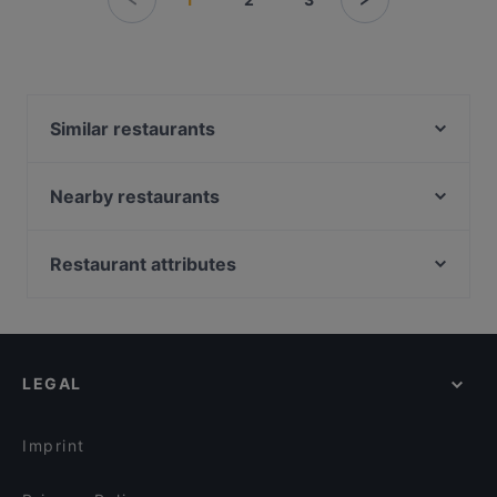
Similar restaurants
Amex Exclusive Lunch: Pastis
The Tart
Nearby restaurants
DIF Döner Punavuori
La Galleria
Black Sea Kitchen
Ravintola Kuunari Kathrina
Restaurant attributes
The Last Drop Bar & Kitchen
Seksico® Tacos Viiskulma
European Restaurants in Helsinki
Fuji Biyori
Mokka Cafe Helsinki
International Restaurants in Helsinki
Cafe Bar No 9
Kuusi Palaa
French Restaurants in Helsinki
Pjazza
Momentine Wine Bar
LEGAL
Victors Krog
Marski by Scandic Breakfast
Victor's Garden
OPPA Korean BBQ Kluuvi
Imprint
Relove Stockmann Helsinki
Ekberg