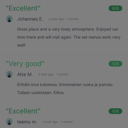
"
Excellent
"
6
/6
Johannes E.
a year ago
·
1 review
Great place and a very lively atmosphere. Enjoyed our
time there and will visit again. The set menus work very
well!
"
Very good
"
5
/6
Atte M.
a year ago
·
1 review
Erittäin kiva kokemus. Erinomainen ruoka ja palvelu.
Tullaan uudestaan. Kiitos.
"
Excellent
"
6
/6
teemu m.
a year ago
·
1 review