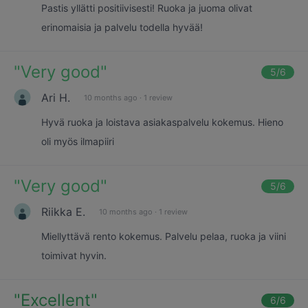
Pastis yllätti positiivisesti! Ruoka ja juoma olivat
erinomaisia ja palvelu todella hyvää!
"
Very good
"
5
/6
Ari H.
10 months ago
·
1 review
Hyvä ruoka ja loistava asiakaspalvelu kokemus. Hieno
oli myös ilmapiiri
"
Very good
"
5
/6
Riikka E.
10 months ago
·
1 review
Miellyttävä rento kokemus. Palvelu pelaa, ruoka ja viini
toimivat hyvin.
"
Excellent
"
6
/6