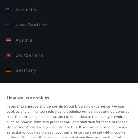
Australia
New Zealand
Austria
Switzerland
Germany
Italy
How we use cookies
Finland
In order to improve and personalise your browsing experience, we use
cookies and similar technologies to optimise our services and personalise
United Kingdom
ads. To make this possible, we also transfer data to third-party providers,
such as Google, who may process your personal data for these purposes.
By clicking “Accept all,” you consent to this. If you would like to choose a
Turkey
selection of cookies instead, your preferences can be set within cookie
settings. You can withdraw your consent at any time and can find further