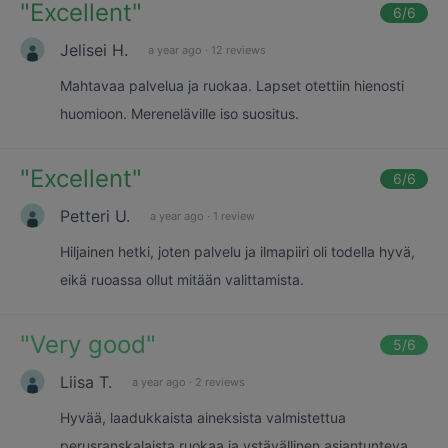
"
Excellent
"
6
/6
Jelisei H.
a year ago
·
12 reviews
Mahtavaa palvelua ja ruokaa. Lapset otettiin hienosti
huomioon. Mereneläville iso suositus.
"
Excellent
"
6
/6
Petteri U.
a year ago
·
1 review
Hiljainen hetki, joten palvelu ja ilmapiiri oli todella hyvä,
eikä ruoassa ollut mitään valittamista.
"
Very good
"
5
/6
Liisa T.
a year ago
·
2 reviews
Hyvää, laadukkaista aineksista valmistettua
perusranskalaista ruokaa ja ystävällinen asiantunteva