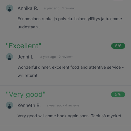
Annika R.
a year ago
·
1 review
Erinomainen ruoka ja palvelu. Iloinen yllätys ja tulemme
uudestaan .
"
Excellent
"
6
/6
Jenni L.
a year ago
·
2 reviews
Wonderful dinner, excellent food and attentive service -
will return!
"
Very good
"
5
/6
Kenneth B.
a year ago
·
4 reviews
Very good will come back again soon. Tack så mycket