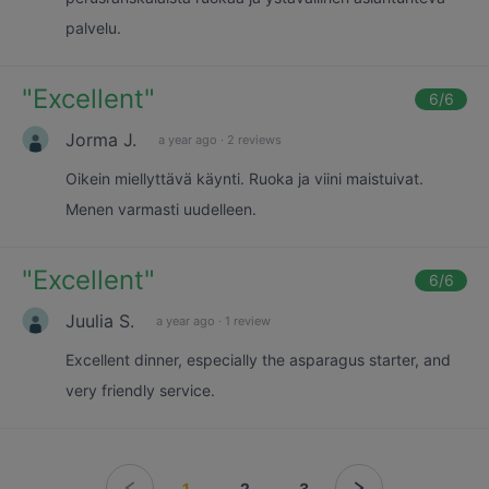
palvelu.
"
Excellent
"
6
/6
Jorma J.
a year ago
·
2 reviews
Oikein miellyttävä käynti. Ruoka ja viini maistuivat.
Menen varmasti uudelleen.
"
Excellent
"
6
/6
Juulia S.
a year ago
·
1 review
Excellent dinner, especially the asparagus starter, and
very friendly service.
1
2
3