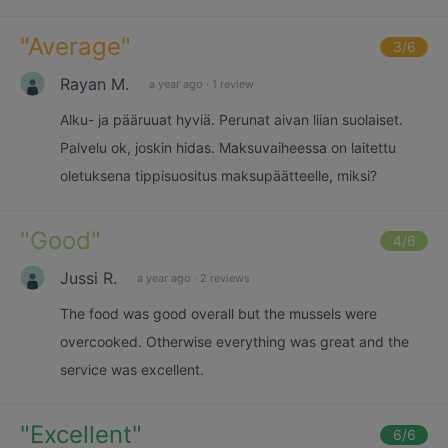
"
Average
"
3
/6
Rayan M.
a year ago
·
1 review
Alku- ja pääruuat hyviä. Perunat aivan liian suolaiset.
Palvelu ok, joskin hidas. Maksuvaiheessa on laitettu
oletuksena tippisuositus maksupäätteelle, miksi?
"
Good
"
4
/6
Jussi R.
a year ago
·
2 reviews
The food was good overall but the mussels were
overcooked. Otherwise everything was great and the
service was excellent.
"
Excellent
"
6
/6