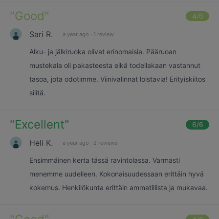
"
Good
"
4
/6
Sari R.
a year ago
·
1 review
Alku- ja jälkiruoka olivat erinomaisia. Pääruoan
mustekala oli pakasteesta eikä todellakaan vastannut
tasoa, jota odotimme. Viinivalinnat loistavia! Erityiskiitos
siiitä.
"
Excellent
"
6
/6
Heli K.
a year ago
·
2 reviews
Ensimmäinen kerta tässä ravintolassa. Varmasti
menemme uudelleen. Kokonaisuudessaan erittäin hyvä
kokemus. Henkilökunta erittäin ammatillista ja mukavaa.