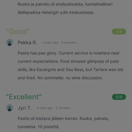
Ruoka ja palvelu oli ensiluokkaista, tunnelmallinen
illallispaikka Helsingin ydin keskustassa.
"
Good
"
4
/6
Pekka R.
a year ago
·
4 reviews
Pastis has pas glory. Current service is nowhere near
current expectations. Food showed glimpses of past
skills, like Escargots and Sea Bass, but Tartare was old
and tired. No sommelier, no wine discussion.
"
Excellent
"
6
/6
Jyri T.
a year ago
·
2 reviews
Pastis oli loistava jälleen kerran. Ruoka, palvelu,
tunnelma. 10 pistettä.