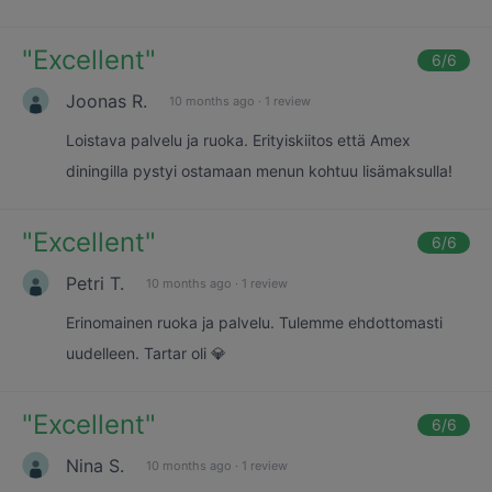
"
Excellent
"
6
/6
Joonas R.
10 months ago
·
1 review
Loistava palvelu ja ruoka. Erityiskiitos että Amex
diningilla pystyi ostamaan menun kohtuu lisämaksulla!
"
Excellent
"
6
/6
Petri T.
10 months ago
·
1 review
Erinomainen ruoka ja palvelu. Tulemme ehdottomasti
uudelleen. Tartar oli 💎
"
Excellent
"
6
/6
Nina S.
10 months ago
·
1 review