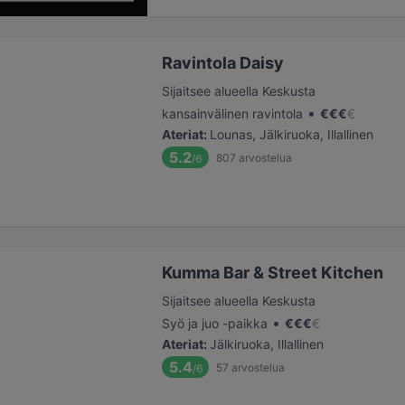
Ravintola Daisy
Sijaitsee alueella Keskusta
•
kansainvälinen ravintola
€
€
€
€
Ateriat
:
Lounas, Jälkiruoka, Illallinen
5.2
807
arvostelua
/6
Kumma Bar & Street Kitchen
Sijaitsee alueella Keskusta
•
Syö ja juo -paikka
€
€
€
€
Ateriat
:
Jälkiruoka, Illallinen
5.4
57
arvostelua
/6