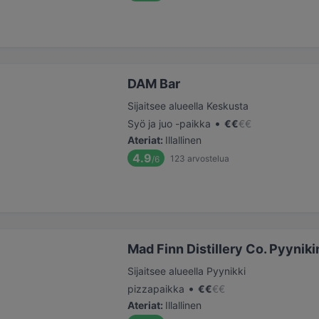
DAM Bar
Sijaitsee alueella Keskusta
•
Syö ja juo -paikka
€
€
€
€
Ateriat
:
Illallinen
4.9
123
arvostelua
/6
Mad Finn Distillery Co. Pyyniki
Sijaitsee alueella Pyynikki
•
pizzapaikka
€
€
€
€
Ateriat
:
Illallinen