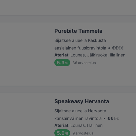
Purebite Tammela
Sijaitsee alueella Keskusta
•
aasialainen fuusioravintola
€
€
€
€
Ateriat
:
Lounas, Jälkiruoka, Illallinen
5.3
36
arvostelua
/6
Speakeasy Hervanta
Sijaitsee alueella Hervanta
•
kansainvälinen ravintola
€
€
€
€
Ateriat
:
Lounas, Illallinen
5.0
9
arvostelua
/6