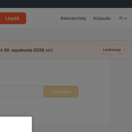
Löydä
Rekisteröidy
Kirjaudu
FI
sä
30. syyskuuta 2026
asti.
Lisätietoja
Vahvista