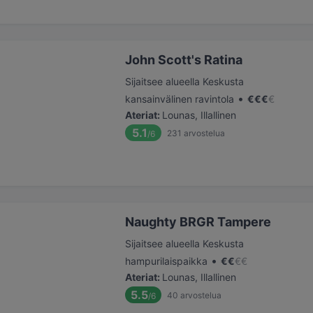
John Scott's Ratina
Sijaitsee alueella Keskusta
•
kansainvälinen ravintola
€
€
€
€
Ateriat
:
Lounas, Illallinen
5.1
231
arvostelua
/6
Naughty BRGR Tampere
Sijaitsee alueella Keskusta
•
hampurilaispaikka
€
€
€
€
Ateriat
:
Lounas, Illallinen
5.5
40
arvostelua
/6