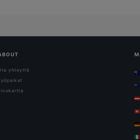
ABOUT
M
Ota yhteyttä
Työpaikat
Sivukartta