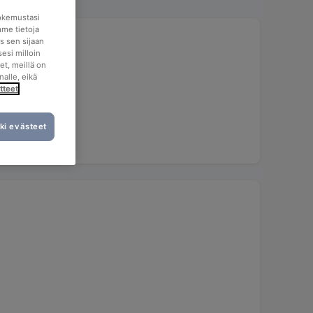
okemustasi
mme tietoja
s sen sijaan
esi milloin
et, meillä on
nalle, eikä
tteet
ki evästeet