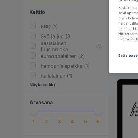
Käytämme ev
Keittiö
sekä optimo
myös kolman
haluat valit
BBQ
(
1
)
tahansa. Li
silti tärkei
Syö ja juo
(
3
)
niitä voida 
aasialainen
(
1
)
fuusioruoka
eurooppalainen
(
2
)
Evästease
hampurilaispaikka
(
1
)
italialainen
(
1
)
Näytä kaikki
kansainvälinen
(
6
)
pizzapaikka
(
1
)
Arvosana
pohjoismainen
(
1
)
skandinaavinen
(
1
)
1
2
3
4
5
6
thaimaalainen
(
1
)