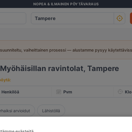
NOPEA & ILMAINEN PÖYTÄVARAUS
suunniteltu, vaiheittainen prosessi — alustamme pysyy käytettävis
Myöhäisillan ravintolat, Tampere
pöytä:
Henkilöä
Pvm
Klo
rhaiksi arvioidut
Lähistöllä
Osuvin
ytämme evästeitä