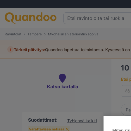
Ravintolat
Tampere
Myöhäisillan ateriointiin sopiva
i
Tärkeä päivitys:
Quandoo lopettaa toimintansa. Kyseessä on 
10
Etsi 
Katso kartalla
Pa
Suodattimet:
Tyhjennä kaikki
Varattavissa netissä
Miten kä