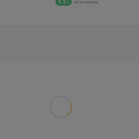
5.3
46
arvostelua
/6