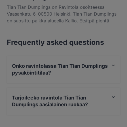
Tian Tian Dumplings on Ravintola osoitteessa
Vaasankatu 6, 00500 Helsinki. Tian Tian Dumplings
on suosittu paikka alueella Kallio. Etsitpä pientä
purtavaa tai pitkän kaavan herkuttelukokemusta,
kannattaa tutustua kohteen Tian Tian Dumplings
Frequently asked questions
annoksiin ja kokea autenttinen aasialainen ruoka
kaupungissa Helsinki.
Onko ravintolassa Tian Tian Dumplings
pysäköintitilaa?
Kyllä, ravintolassa Tian Tian Dumplings on
Katupysäköinti.
Tarjoileeko ravintola Tian Tian
Dumplings aasialainen ruokaa?
Kyllä, ravintola Tian Tian Dumplings tarjoilee aasialainen
ruokaa ja myös aasialainen fuusioruoka ruokaa.