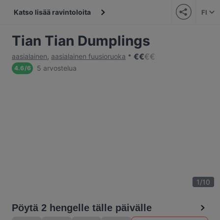
Katso lisää ravintoloita
FI
Tian Tian Dumplings
€
€
€
€
aasialainen
,
aasialainen fuusioruoka
5 arvostelua
4.6
/
6
1
/
10
Pöytä 2 hengelle tälle päivälle