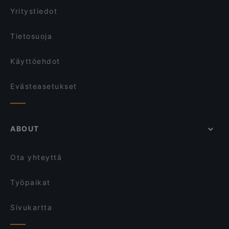
Bistro O Mat Hakaniemi
Tandoori Flames
Yritystiedot
Bistro Le Coin
Restaurant BRO
Tietosuoja
Käyttöehdot
Evästeasetukset
ABOUT
Ota yhteyttä
Työpaikat
Sivukartta