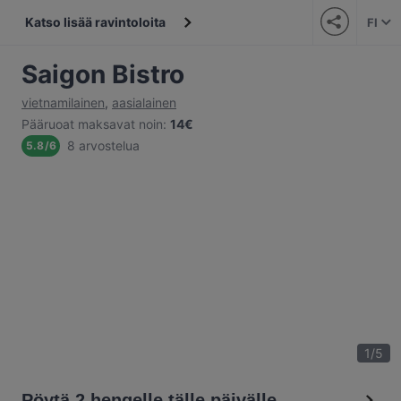
Katso lisää ravintoloita
FI
Saigon Bistro
vietnamilainen
,
aasialainen
Pääruoat maksavat noin
:
14€
8 arvostelua
5.8
/
6
1
/
5
Pöytä 2 hengelle tälle päivälle