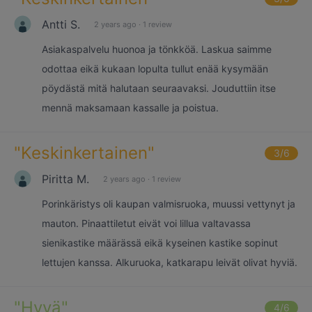
Antti S.
2 years ago
·
1 review
Asiakaspalvelu huonoa ja tönkköä. Laskua saimme
odottaa eikä kukaan lopulta tullut enää kysymään
pöydästä mitä halutaan seuraavaksi. Jouduttiin itse
mennä maksamaan kassalle ja poistua.
"
Keskinkertainen
"
3
/6
Piritta M.
2 years ago
·
1 review
Porinkäristys oli kaupan valmisruoka, muussi vettynyt ja
mauton. Pinaattiletut eivät voi lillua valtavassa
sienikastike määrässä eikä kyseinen kastike sopinut
lettujen kanssa. Alkuruoka, katkarapu leivät olivat hyviä.
"
Hyvä
"
4
/6