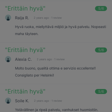
"
Erittäin hyvä
"
5
/6
Raija R.
2 years ago
·
1 review
Hyvä ruoka, miellyttävä miljöö ja hyvä palvelu. Nopeasti
maha täyteen.
"
Erittäin hyvä
"
5
/6
Alexia C.
2 years ago
·
1 review
Molto buono, qualità ottima e servizio eccellente!!
Consigliato per Helsinki!
"
Erittäin hyvä
"
5
/6
Soile K.
2 years ago
·
1 review
Ystävällinen ja ripeä palvelu, vanhukset huomioitiin.