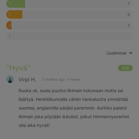
7
4
6
3
2
2
1
Uusimmat
"
Hyvä
"
4
/6
Virpi H.
5 months ago
·
1 review
Ruoka ok, suola puuttui likimain kokonaan mutta sai
lisättyä. Henkilökunnalla vähän hankaluutta ymmärtää
suomea, englannilla pärjäsi paremmin. Aurinko paistoi
likimain joka pöytään ikävästi, jotkut himmennysverhot
olisi aika hyvät!