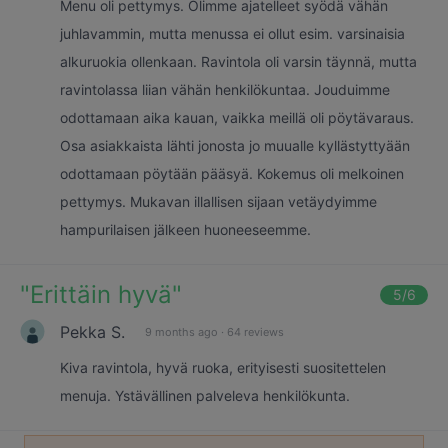
Menu oli pettymys. Olimme ajatelleet syödä vähän
juhlavammin, mutta menussa ei ollut esim. varsinaisia
alkuruokia ollenkaan. Ravintola oli varsin täynnä, mutta
ravintolassa liian vähän henkilökuntaa. Jouduimme
odottamaan aika kauan, vaikka meillä oli pöytävaraus.
Osa asiakkaista lähti jonosta jo muualle kyllästyttyään
odottamaan pöytään pääsyä. Kokemus oli melkoinen
pettymys. Mukavan illallisen sijaan vetäydyimme
hampurilaisen jälkeen huoneeseemme.
"
Erittäin hyvä
"
5
/6
Pekka S.
9 months ago
·
64 reviews
Kiva ravintola, hyvä ruoka, erityisesti suositettelen
menuja. Ystävällinen palveleva henkilökunta.