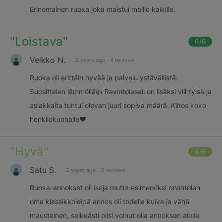
Erinomainen ruoka joka maistui meille kaikille.
"
Loistava
"
6
/6
Veikko N.
2 years ago
·
4 reviews
Ruoka oli erittäin hyvää ja palvelu ystävällistä.
Suosittelen lämmöllä👍 Ravintolasali on lisäksi viihtyisä ja
asiakkaita tuntui olevan juuri sopiva määrä. Kiitos koko
henkilökunnalle❤️
"
Hyvä
"
4
/6
Satu S.
2 years ago
·
3 reviews
Ruoka-annokset oli isoja mutta esimerkiksi ravintolan
oma klassikkoleipä annos oli todella kuiva ja vähä
mausteinen, selkeästi olisi voinut olla annoksen aiolia