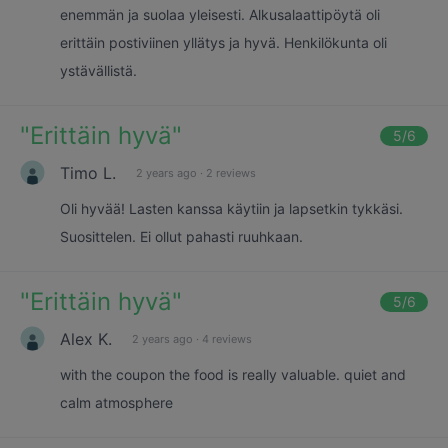
enemmän ja suolaa yleisesti. Alkusalaattipöytä oli
erittäin postiviinen yllätys ja hyvä. Henkilökunta oli
ystävällistä.
"
Erittäin hyvä
"
5
/6
Timo L.
2 years ago
·
2 reviews
Oli hyvää! Lasten kanssa käytiin ja lapsetkin tykkäsi.
Suosittelen. Ei ollut pahasti ruuhkaan.
"
Erittäin hyvä
"
5
/6
Alex K.
2 years ago
·
4 reviews
with the coupon the food is really valuable. quiet and
calm atmosphere