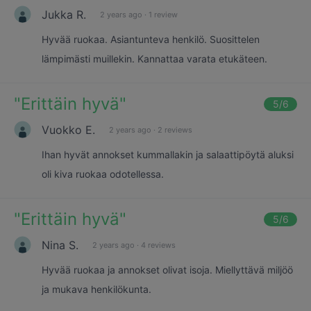
Jukka R.
2 years ago
·
1 review
Hyvää ruokaa. Asiantunteva henkilö. Suosittelen
lämpimästi muillekin. Kannattaa varata etukäteen.
"
Erittäin hyvä
"
5
/6
Vuokko E.
2 years ago
·
2 reviews
Ihan hyvät annokset kummallakin ja salaattipöytä aluksi
oli kiva ruokaa odotellessa.
"
Erittäin hyvä
"
5
/6
Nina S.
2 years ago
·
4 reviews
Hyvää ruokaa ja annokset olivat isoja. Miellyttävä miljöö
ja mukava henkilökunta.