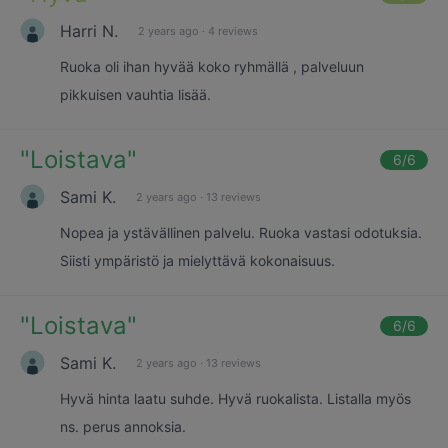
Harri N.
2 years ago
·
4 reviews
Ruoka oli ihan hyvää koko ryhmällä , palveluun
pikkuisen vauhtia lisää.
"
Loistava
"
6
/6
Sami K.
2 years ago
·
13 reviews
Nopea ja ystävällinen palvelu. Ruoka vastasi odotuksia.
Siisti ympäristö ja mielyttävä kokonaisuus.
"
Loistava
"
6
/6
Sami K.
2 years ago
·
13 reviews
Hyvä hinta laatu suhde. Hyvä ruokalista. Listalla myös
ns. perus annoksia.