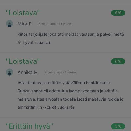
"
Loistava
"
6
/6
Mira P.
2 years ago
·
1 review
Kiitos tarjoilijalle joka otti meidät vastaan ja palveli meitä
🩷 hyvät ruuat oli
"
Loistava
"
6
/6
Annika H.
2 years ago
·
1 review
Asiantunteva ja erittäin ystävällinen henkilökunta.
Ruoka-annos oli odotettua isompi kooltaan ja erittäin
maisruva. Itse arvostan todella isosti maistuvia ruokia jo
ammattinikin (kokki) vuoksi🤗
"
Erittäin hyvä
"
5
/6