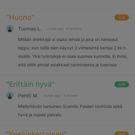
"
Huono
"
2
/6
Tuomas L.
a year ago
·
6 reviews
Mitään drinkkejä ei osata tehdä ja aina on hanaolut
loppu, kun teillä olen käynyt 3 viimeisintä kertaa 2 kk:n
sisällä. Yksi työntekijä ei osaa suomea kunnolla. Ei ihme,
että oltiin ainoat asiakkaat ravintolassa ja baarissa.
"
Erittäin hyvä
"
5
/6
Pentti M.
a year ago
·
3 reviews
Miellyttävän tuntuinen Scandic Pasilan ravintola sekä
hyvä ja nopea palvelu.
"
Keskinkertainen
"
3
/6