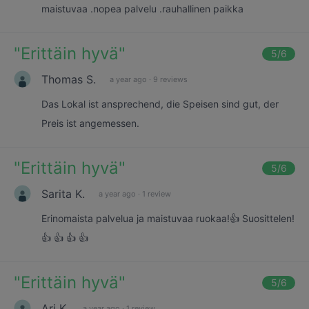
maistuvaa .nopea palvelu .rauhallinen paikka
"
Erittäin hyvä
"
5
/6
Thomas S.
a year ago
·
9 reviews
Das Lokal ist ansprechend, die Speisen sind gut, der
Preis ist angemessen.
"
Erittäin hyvä
"
5
/6
Sarita K.
a year ago
·
1 review
Erinomaista palvelua ja maistuvaa ruokaa!👍 Suosittelen!
👍 👍 👍 👍
"
Erittäin hyvä
"
5
/6
Ari K.
a year ago
·
1 review