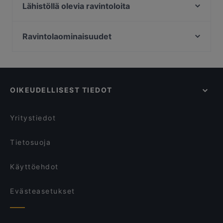
Rannagor
Lähistöllä olevia ravintoloita
Kalaliike & Bistro S. Wallin
Chill & Grill
The Tower - Wine & Craft Beer
Nepalilainen Ravintola Mountain
Ravintolaominaisuudet
Presto Pizza Helsinki
Alice Italian
Ryhmille sopivat ravintolat, Helsinki
Pancho Villa Tripla, Helsinki
Spasso Pizzeria
Lapsiystävälliset ravintolat, Helsinki
Brokadi Tripla
Ravintola Sture 16
Ravintolat, Gluteenittomia vaihtoehtoja, Helsinki
Draft Sportsbar
Restaurant Maharaja Töölö
OIKEUDELLISEST TIEDOT
Ravintolat, We speak English, Helsinki
Ravintola Veturitallit
Pikku Eden
Ravintolat, Turistit tervetulleita, Helsinki
Pastelaria Brasil
Korjaamo Baari & Keittiö
Yritystiedot
Ravintola T49
Ravintola Rara
Tietosuoja
Käyttöehdot
Evästeasetukset