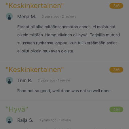
"
Keskinkertainen
"
3
/6
Merja M.
3 years ago
·
2 reviews
Etanat oli aika mitäänsanomaton annos, ei maistunut
oikein miltään. Hampurilainen oli hyvä. Tarjoilija mutusti
suussaan ruokansa loppua, kun tuli keräämään astiat -
ei ollut oikein mukavan oloista.
"
Keskinkertainen
"
3
/6
Triin R.
3 years ago
·
1 review
Food not so good, well done was not so well done.
"
Hyvä
"
4
/6
Raija S.
3 years ago
·
1 review