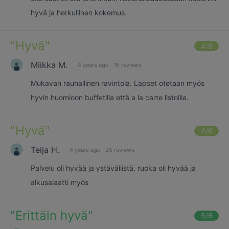
hyvä ja herkullinen kokemus.
"
Hyvä
"
4
/6
Miikka M.
4 years ago
·
15 reviews
Mukavan rauhallinen ravintola. Lapset otetaan myös
hyvin huomioon buffetilla että a la carte listoilla.
"
Hyvä
"
4
/6
Teija H.
4 years ago
·
25 reviews
Palvelu oli hyvää ja ystävällistä, ruoka oli hyvää ja
alkusalaatti myös
"
Erittäin hyvä
"
5
/6