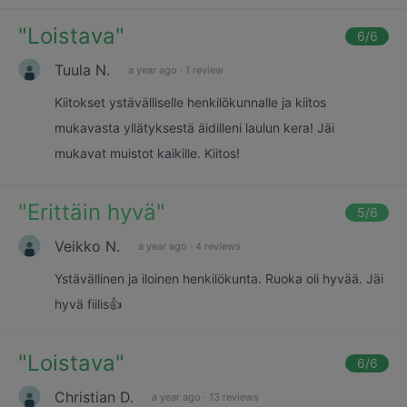
"
Loistava
"
6
/6
Tuula N.
a year ago
·
1 review
Kiitokset ystävälliselle henkilökunnalle ja kiitos
mukavasta yllätyksestä äidilleni laulun kera! Jäi
mukavat muistot kaikille. Kiitos!
"
Erittäin hyvä
"
5
/6
Veikko N.
a year ago
·
4 reviews
Ystävällinen ja iloinen henkilökunta. Ruoka oli hyvää. Jäi
hyvä fiilis👍
"
Loistava
"
6
/6
Christian D.
a year ago
·
13 reviews