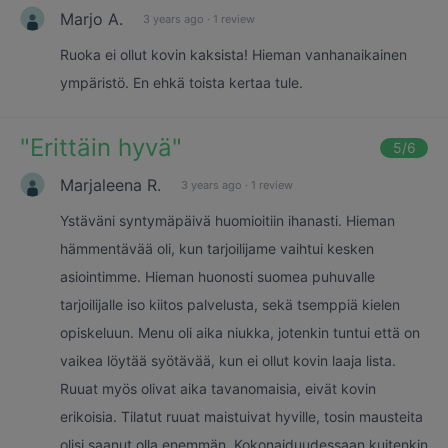
Marjo A.
3 years ago
·
1 review
Ruoka ei ollut kovin kaksista! Hieman vanhanaikainen
ympäristö. En ehkä toista kertaa tule.
"
Erittäin hyvä
"
5
/6
Marjaleena R.
3 years ago
·
1 review
Ystäväni syntymäpäivä huomioitiin ihanasti. Hieman
hämmentävää oli, kun tarjoilijame vaihtui kesken
asiointimme. Hieman huonosti suomea puhuvalle
tarjoilijalle iso kiitos palvelusta, sekä tsemppiä kielen
opiskeluun. Menu oli aika niukka, jotenkin tuntui että on
vaikea löytää syötävää, kun ei ollut kovin laaja lista.
Ruuat myös olivat aika tavanomaisia, eivät kovin
erikoisia. Tilatut ruuat maistuivat hyville, tosin mausteita
olisi saanut olla enemmän. Kokonaiduudessaan kuitenkin