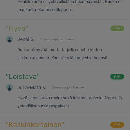
Henkilökunta oli ystävällistä ja huomaavaista . Ruoka oli
maukasta. Kaunis esillepano .
"
Hyvä
"
4
/6
Jenni S.
3 years ago
·
2 reviews
Ruoka oli hyvää, mutta tarjoilija unohti yhden
jälkiruokajuoman. Korjasi kyllä lopuksi virheensä.
"
Loistava
"
6
/6
Juha-Matti V.
3 years ago
·
1 review
Hyvä ja maistuva ruoka sekä loistava palvelu. Nopea ja
ystävällinen asiakaspalvelu.
"
Keskinkertainen
"
3
/6