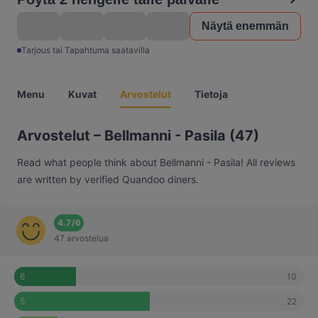
Näytä enemmän
Tarjous tai Tapahtuma saatavilla
Menu
Kuvat
Arvostelut
Tietoja
Arvostelut – Bellmanni - Pasila (47)
Read what people think about Bellmanni - Pasila! All reviews
are written by verified Quandoo diners.
4.7
/
6
47 arvostelua
10
6
22
5