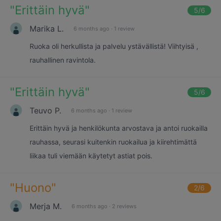
"
Erittäin hyvä
"
5
/6
Marika L.
6 months ago
·
1 review
Ruoka oli herkullista ja palvelu ystävällistä! Viihtyisä ,
rauhallinen ravintola.
"
Erittäin hyvä
"
5
/6
Teuvo P.
6 months ago
·
1 review
Erittäin hyvä ja henkilökunta arvostava ja antoi ruokailla
rauhassa, seurasi kuitenkin ruokailua ja kiirehtimättä
liikaa tuli viemään käytetyt astiat pois.
"
Huono
"
2
/6
Merja M.
6 months ago
·
2 reviews