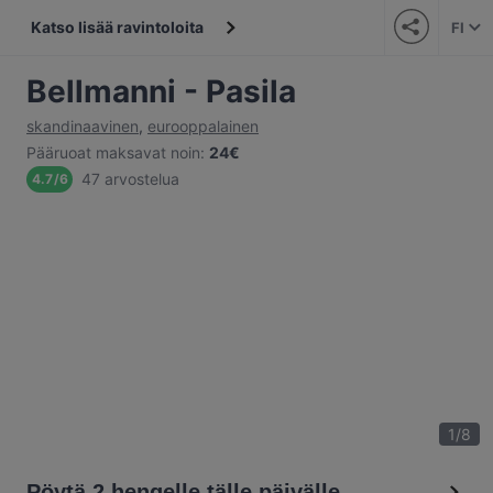
Katso lisää ravintoloita
FI
Bellmanni - Pasila
skandinaavinen
,
eurooppalainen
Pääruoat maksavat noin
:
24€
47 arvostelua
4.7
/
6
1
/
8
Pöytä 2 hengelle tälle päivälle