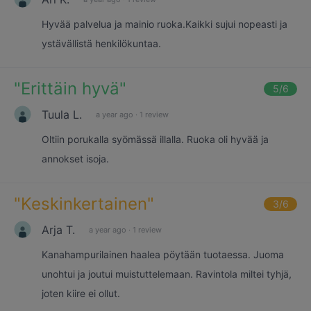
Hyvää palvelua ja mainio ruoka.Kaikki sujui nopeasti ja
ystävällistä henkilökuntaa.
"
Erittäin hyvä
"
5
/6
Tuula L.
a year ago
·
1 review
Oltiin porukalla syömässä illalla. Ruoka oli hyvää ja
annokset isoja.
"
Keskinkertainen
"
3
/6
Arja T.
a year ago
·
1 review
Kanahampurilainen haalea pöytään tuotaessa. Juoma
unohtui ja joutui muistuttelemaan. Ravintola miltei tyhjä,
joten kiire ei ollut.