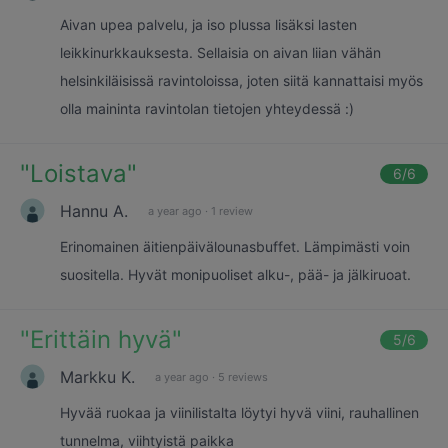
Aivan upea palvelu, ja iso plussa lisäksi lasten
leikkinurkkauksesta. Sellaisia on aivan liian vähän
helsinkiläisissä ravintoloissa, joten siitä kannattaisi myös
olla maininta ravintolan tietojen yhteydessä :)
"
Loistava
"
6
/6
Hannu A.
a year ago
·
1 review
Erinomainen äitienpäivälounasbuffet. Lämpimästi voin
suositella. Hyvät monipuoliset alku-, pää- ja jälkiruoat.
"
Erittäin hyvä
"
5
/6
Markku K.
a year ago
·
5 reviews
Hyvää ruokaa ja viinilistalta löytyi hyvä viini, rauhallinen
tunnelma, viihtyistä paikka