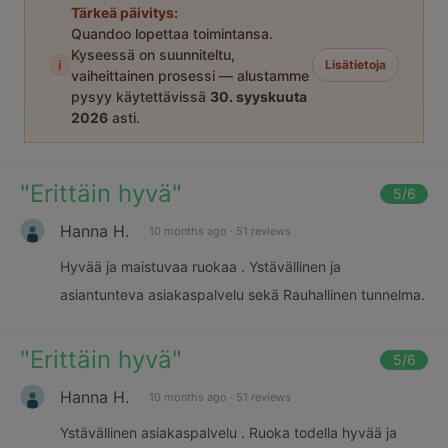
Tärkeä päivitys:
Quandoo lopettaa toimintansa.
Kyseessä on suunniteltu,
i
Lisätietoja
vaiheittainen prosessi — alustamme
pysyy käytettävissä
30. syyskuuta
2026
asti.
"
Erittäin hyvä
"
5
/6
Hanna H.
10 months ago
·
51 reviews
Hyvää ja maistuvaa ruokaa . Ystävällinen ja
asiantunteva asiakaspalvelu sekä Rauhallinen tunnelma.
"
Erittäin hyvä
"
5
/6
Hanna H.
10 months ago
·
51 reviews
Ystävällinen asiakaspalvelu . Ruoka todella hyvää ja