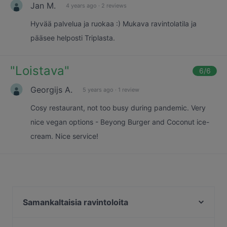
Jan M.
4 years ago
·
2 reviews
Hyvää palvelua ja ruokaa :) Mukava ravintolatila ja
pääsee helposti Triplasta.
"
Loistava
"
6
/6
Georgijs A.
5 years ago
·
1 review
Cosy restaurant, not too busy during pandemic. Very
nice vegan options - Beyong Burger and Coconut ice-
cream. Nice service!
Samankaltaisia ravintoloita
Dylan Böle