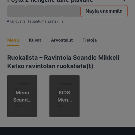
Näytä enemmän
Tarjous tai Tapahtuma saatavilla
Menu
Kuvat
Arvostelut
Tietoja
Ruokalista – Ravintola Scandic Mikkeli
Katso ravintolan ruokalista(t)
Menu
KIDS
Scandic
Menu
Mikkeli
Scandic
FIN|ENG
Mikkeli
FIN|ENG