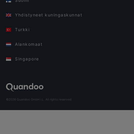
Suomi
Yhdistyneet kuningaskunnat
Turkki
Alankomaat
Singapore
©2026 Quandoo GmbH i.L. All rights reserved