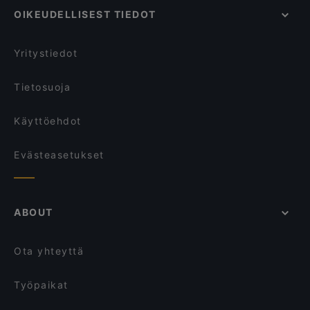
OIKEUDELLISEST TIEDOT
Ravintolat, We speak English, Mikkeli
Ravintolat, Turistit tervetulleita, Mikkeli
Yritystiedot
Tietosuoja
Käyttöehdot
Evästeasetukset
ABOUT
Ota yhteyttä
Työpaikat