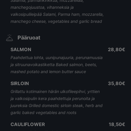
Salamia, parmankinkkua, mozzarellaa,
manchegojuustoa, vihanneksia ja
valkosipulileipää Salami, Parma ham, mozzarella,
manchego cheese, vegetables and garlic bread
Pääruoat
SALMON
28,80€
Paahdettua lohta, uunipunajuuria, perunamuusia
ja sitruunavoikastiketta Baked salmon, beets,
mashed potato and lemon butter sauce
SIRLOIN
35,80€
Grillattu kotimainen härän ulkofileepihvi, yrttien
ja valkosipulin kera paahdettuja perunoita ja
juureksia Grilled domestic sirloin steak, herb and
garlic baked vegetables and roots
CAULIFLOWER
18,50€