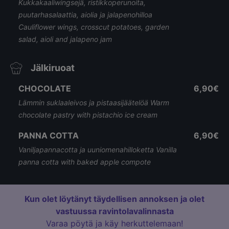
Kukkakaaliwingsejä, ristikkoperunoita,
puutarhasalaattia, aiolia ja jalapenohilloa
Cauliflower wings, crosscut potatoes, garden
salad, aioli and jalapeno jam
Jälkiruoat
CHOCOLATE
6,90€
Lämmin suklaaleivos ja pistaasijäätelöä Warm
chocolate pastry with pistachio ice cream
PANNA COTTA
6,90€
Vaniljapannacotta ja uuniomenahilloketta Vanilla
panna cotta with baked apple compote
Kun olet löytänyt täydellisen annoksen ja olet
vastuussa ravintolavalinnasta
Varaa pöytä ja käy herkuttelemaan!