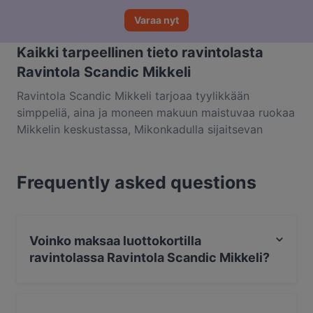
Varaa nyt
Kaikki tarpeellinen tieto ravintolasta
Ravintola Scandic Mikkeli
Ravintola Scandic Mikkeli tarjoaa tyylikkään
simppeliä, aina ja moneen makuun maistuvaa ruokaa
Mikkelin keskustassa, Mikonkadulla sijaitsevan
Scandic-hotellin yhteydessä. Pippuripihvi,
caesarsalaatti ja toast skagen ovat eurooppalaisesta
Frequently asked questions
sekä pohjoismaisesta keittiöistä tuttuja annoksia.
Samaan kategoriaan kuuluvat myös club sandwich,
liha- ja beyond-kasvisburgerit sekä pizzat
suomalaisten suosikkiaineksista. Tuttujen
Voinko maksaa luottokortilla
klassikoiden lisäksi ravintolaan kannattaa saapua
ravintolassa Ravintola Scandic Mikkeli?
sesonkiherkkujen perässä, sillä listan valikoimaa
päivitetään aina vuodenajan parhaiden raaka-
Kyllä, voit maksaa seuraavilla korteilla: Visa,
aineiden mukaan. Jälkiruokalistalla on tarjolla
Mastercard, Diners / JCB, Debit / Maestro, Lähimaksu,