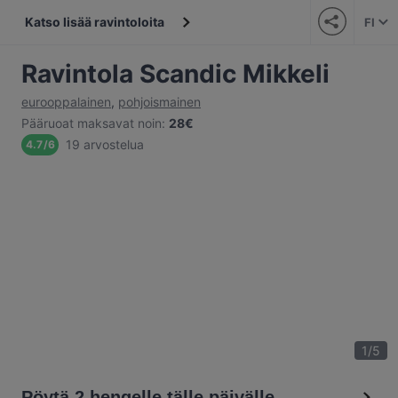
Katso lisää ravintoloita
FI
Ravintola Scandic Mikkeli
eurooppalainen
,
pohjoismainen
Pääruoat maksavat noin
:
28€
19 arvostelua
4.7
/
6
1
/
5
Pöytä 2 hengelle tälle päivälle