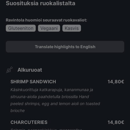
Suosituksia ruokalistalta
Ravintola huomioi seuraavat ruokavaliot:
Gluteeniton
Vegaani
Kasvis
Translate highlights to English
Alkuruoat
SHRIMP SANDWICH
14,80€
Käsinkuorittuja katkarapuja, kananmunaa ja
sitruuna-aiolia paahdetulla briossilla Hand
peeled shrimps, egg and lemon aioli on toasted
brioche
CHARCUTERIES
14,80€