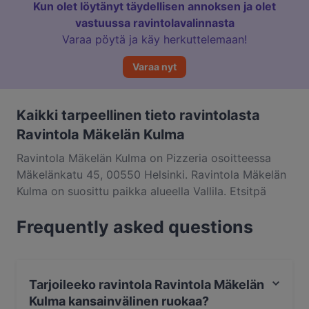
Kun olet löytänyt täydellisen annoksen ja olet
vastuussa ravintolavalinnasta
Varaa pöytä ja käy herkuttelemaan!
Varaa nyt
Kaikki tarpeellinen tieto ravintolasta
Ravintola Mäkelän Kulma
Ravintola Mäkelän Kulma on Pizzeria osoitteessa
Mäkelänkatu 45, 00550 Helsinki. Ravintola Mäkelän
Kulma on suosittu paikka alueella Vallila. Etsitpä
pientä purtavaa tai pitkän kaavan
Frequently asked questions
herkuttelukokemusta, kannattaa tutustua kohteen
Ravintola Mäkelän Kulma annoksiin ja kokea
autenttinen kansainvälinen ruoka kaupungissa
Helsinki.
Tarjoileeko ravintola Ravintola Mäkelän
Kulma kansainvälinen ruokaa?