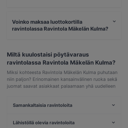
Kyllä, ravintola Ravintola Mäkelän Kulma tarjoilee
kansainvälinen ruokaa ja myös pizzapaikka, kebab-
Voinko maksaa luottokortilla
paikka ruokaa.
ravintolassa Ravintola Mäkelän Kulma?
Kyllä, voit maksaa seuraavilla korteilla: Apple Pay, Visa,
Mastercard, Debit / Maestro, Lähimaksu.
Miltä kuulostaisi pöytävaraus
ravintolassa Ravintola Mäkelän Kulma?
Miksi kohteesta Ravintola Mäkelän Kulma puhutaan
niin paljon? Erinomainen kansainvälinen ruoka sekä
juomat saavat asiakkaat palaamaan yhä uudelleen
kohteeseen Ravintola Mäkelän Kulma. Ravintola
Mäkelän Kulma sijaitsee alueella Vallila, Helsinki, ja
Samankaltaisia ravintoloita
tarjoilee annoksia kuten pizzapaikka, kebab-paikka.
Katso, miten Ravintola Mäkelän Kulma erottuu
Pastelaria Brasil
muista kaupungin Helsinki paikoista ja varaa pöytä
Tandoori Flames
Lähistöllä olevia ravintoloita
vaikka heti ja nauti ravintolaelämyksestä.