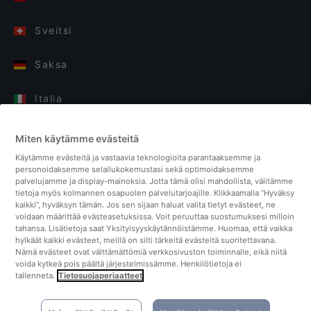
Sveitsi
Saksa
Italia
Suomi
Miten käytämme evästeitä
Käytämme evästeitä ja vastaavia teknologioita parantaaksemme ja
Yhdistyneet kuningaskunnat
personoidaksemme selailukokemustasi sekä optimoidaksemme
palvelujamme ja display-mainoksia. Jotta tämä olisi mahdollista, välitämme
tietoja myös kolmannen osapuolen palvelutarjoajille. Klikkaamalla “Hyväksy
Turkki
kaikki”, hyväksyn tämän. Jos sen sijaan haluat valita tietyt evästeet, ne
voidaan määrittää evästeasetuksissa. Voit peruuttaa suostumuksesi milloin
tahansa. Lisätietoja saat Yksityisyyskäytännöistämme. Huomaa, että vaikka
Alankomaat
hylkäät kaikki evästeet, meillä on silti tärkeitä evästeitä suoritettavana.
Nämä evästeet ovat välttämättömiä verkkosivuston toiminnalle, eikä niitä
voida kytkeä pois päältä järjestelmissämme. Henkilötietoja ei
Singapore
tallenneta.
Tietosuojaperiaatteet