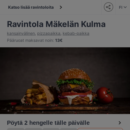
Katso lisää ravintoloita
FI
Ravintola Mäkelän Kulma
kansainvälinen
,
pizzapaikka
,
kebab-paikka
Pääruoat maksavat noin
:
13€
Pöytä 2 hengelle tälle päivälle