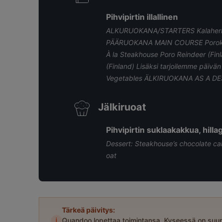
Pihvipirtin illallinen
ALKURUOKANA/STARTERS Kalaherkkuj
PÄÄRUOKANA MAIN COURSE Porokart
À la Steakhouse Poro Reindeer (F
(Finland) Lisäksi tarjoilemme päivä
Vegetables ÄLKIRUOKANA AS A DESS
Jälkiruoat
Pihvipirtin suklaakakkua, hilla
Dessert: Steakhouse’s chocolate ca
oat
Tärkeä päivitys:
i
Quandoo lopettaa toimintansa. Kyseessä on suun