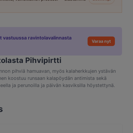
et vastuussa ravintolavalinnasta
Varaa nyt
olasta Pihvipirtti
si kunnon pihviä hamuavan, myös kalaherkkujen ystävän
llallinen koostuu runsaan kalapöydän antimista sekä
eella ja perunoilla ja päivän kasviksilla höystettynä.
 viinit ja herkuttelun viimeistelevä jälkiruoka.
an, ja pihvivaihtoehtoina ovat härkä, poro ja lammas
ja lähialueiden metsistä ja pelloilta poimitut ainekset.
s
na alusta loppuun tai yksittäisannoksina. Lapsille on
 korkeassa, harjakattoisessa pirtissä on samalla sekä
keän pirtin rakennutti lappilainen kylänmies