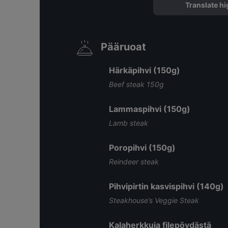
Translate hi
Pääruoat
Härkäpihvi (150g)
Beef steak 150g
Lammaspihvi (150g)
Lamb steak
Poropihvi (150g)
Reindeer steak
Pihvipirtin kasvispihvi (140g)
Steakhouse’s Veggie Steak
Kalaherkkuja filepöydästä