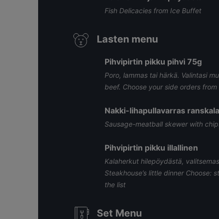
Fish Delicacies from Ice Buffet
Lasten menu
Pihvipirtin pikku pihvi 75g
Poro, lammas tai härkä. Valintasi mu
beef. Choose your side orders from t
Nakki-lihapullavarras ranskalai
Sausage-meatball skewer with chip
Pihvipirtin pikku illallinen
Kalaherkut hilepöydästä, valitsemasi 
Steakhouse’s little dinner Choose: 
the list
Set Menu