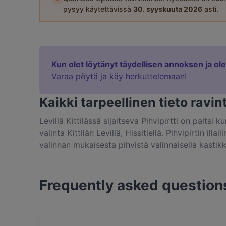
pysyy käytettävissä
30. syyskuuta 2026
asti.
Kun olet löytänyt täydellisen annoksen ja ol
Varaa pöytä ja käy herkuttelemaan!
Kaikki tarpeellinen tieto ravint
Levillä Kittilässä sijaitseva Pihvipirtti on pait
valinta Kittilän Levillä, Hissitiellä. Pihvipirtin i
valinnan mukaisesta pihvistä valinnaisella kastikk
Ateriaa siivittää kattavalta viinilistalta valikoidut
Kalapöydän lajikkeet vaihtuvat saatavuuden muka
tai kasvisvarras. Lisukkeissa maistuvat pohjoisen 
Frequently asked question
Kokonaisuuden voi muodostaa haluamansa laajuise
tarjolla muutamia omia herkkuannoksia. Tunnelma
kodikas että sopivan juhlava. Tarinan mukaan jyh