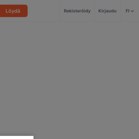
Löydä
Rekisteröidy
Kirjaudu
FI