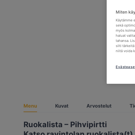
Miten kä
Käytämme ev
sekä optimo
myös kolman
haluat valit
tahansa. Li
silti tärkei
niitä voida 
Evästease
Menu
Kuvat
Arvostelut
Ti
Ruokalista – Pihvipirtti
Katso ravintolan ruokalista(t)