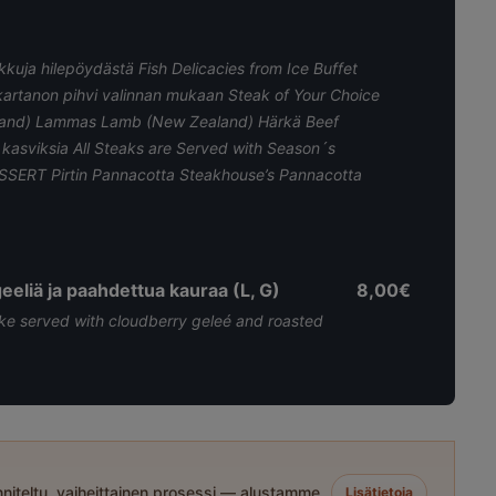
a hilepöydästä Fish Delicacies from Ice Buffet
anon pihvi valinnan mukaan Steak of Your Choice
inland) Lammas Lamb (New Zealand) Härkä Beef
n kasviksia All Steaks are Served with Season´s
ERT Pirtin Pannacotta Steakhouse’s Pannacotta
geeliä ja paahdettua kauraa (L, G)
8,00€
ke served with cloudberry geleé and roasted
niteltu, vaiheittainen prosessi — alustamme
Lisätietoja