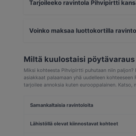
osoitukseksi muille mittelijöille omasta mahdista
Tarjoileeko ravintola Pihvipirtti ka
Kyllä, ravintola Pihvipirtti tarjoilee kansainv
Voinko maksaa luottokortilla ravinto
Kyllä, voit maksaa seuraavilla korteilla: Apple
Lähimaksu, Amex.
Miltä kuulostaisi pöytävaraus 
Miksi kohteesta Pihvipirtti puhutaan niin paljon
asiakkaat palaamaan yhä uudelleen kohteeseen Pihvip
tarjoilee annoksia kuten eurooppalainen. Katso, m
paikoista ja varaa pöytä vaikka heti ja nauti rav
Samankaltaisia ravintoloita
Ravintola Ämmilä
Ravintola Kammi
Lähistöllä olevat kiinnostavat kohteet
Ravintola Asia
Kaisaniemen kasvitieteellinen puutarha, Helsinki