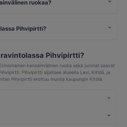
an.
nsainvälinen ruokaa?
älinen ruokaa ja myös eurooppalainen ruokaa.
lassa Pihvipirtti?
 Pay, Visa, Mastercard, Diners / JCB, Debit / Maestro,
ravintolassa Pihvipirtti?
? Erinomainen kansainvälinen ruoka sekä juomat saavat
irtti. Pihvipirtti sijaitsee alueella Levi, Kittilä, ja
iten Pihvipirtti erottuu muista kaupungin Kittilä
intolaelämyksestä.
Wanha Hullu Poro
Hullu Poro Bistro
King Crab House Levi
Kaisaniemen puisto, Helsinki