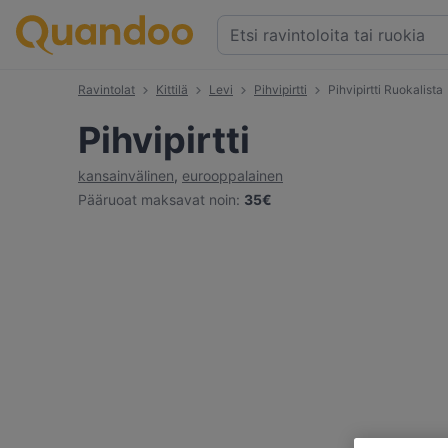
Ravintolat
Kittilä
Levi
Pihvipirtti
Pihvipirtti Ruokalista
Pihvipirtti
kansainvälinen
,
eurooppalainen
Pääruoat maksavat noin
:
35€