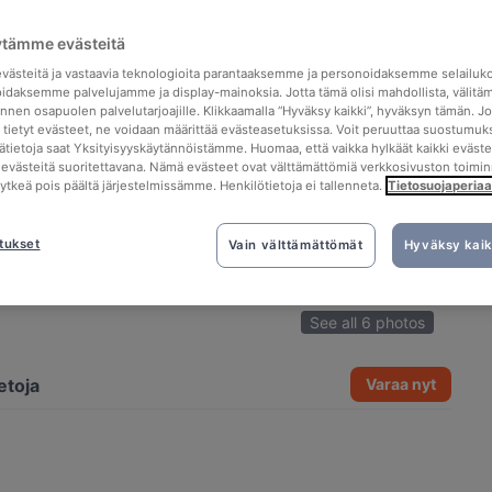
ytämme evästeitä
ästeitä ja vastaavia teknologioita parantaaksemme ja personoidaksemme selailuk
idaksemme palvelujamme ja display-mainoksia. Jotta tämä olisi mahdollista, välitä
nen osapuolen palvelutarjoajille. Klikkaamalla “Hyväksy kaikki”, hyväksyn tämän. Jo
a tietyt evästeet, ne voidaan määrittää evästeasetuksissa. Voit peruuttaa suostumuks
sätietoja saat Yksityisyyskäytännöistämme. Huomaa, että vaikka hylkäät kaikki eväste
tä evästeitä suoritettavana. Nämä evästeet ovat välttämättömiä verkkosivuston toimin
kytkeä pois päältä järjestelmissämme. Henkilötietoja ei tallenneta.
Tietosuojaperiaa
tukset
Vain välttämättömät
Hyväksy kaik
See all 6 photos
etoja
Varaa nyt