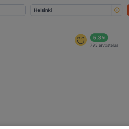
5.3
/
6
793 arvostelua