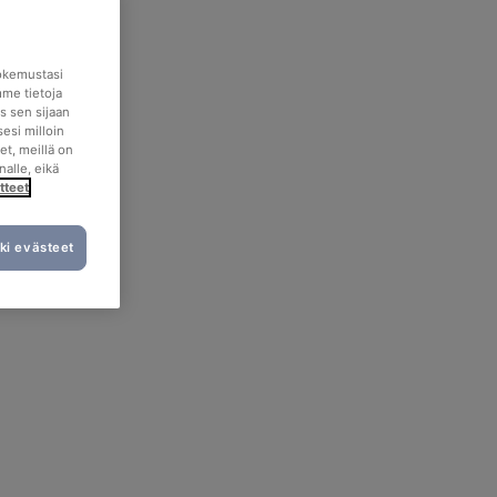
okemustasi
mme tietoja
s sen sijaan
esi milloin
et, meillä on
nalle, eikä
tteet
ki evästeet