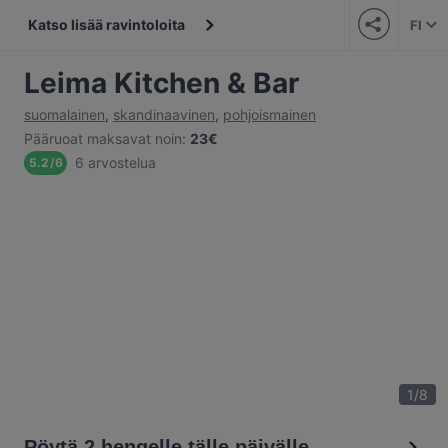
Katso lisää ravintoloita
FI
Leima Kitchen & Bar
suomalainen
,
skandinaavinen
,
pohjoismainen
Pääruoat maksavat noin
:
23€
6 arvostelua
5.2
/
6
1
/
8
Pöytä 2 hengelle tälle päivälle