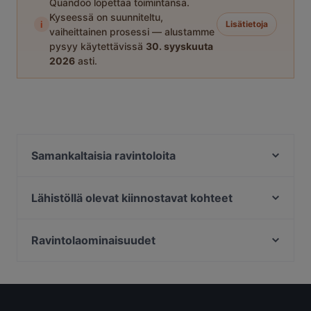
Quandoo lopettaa toimintansa.
Kyseessä on suunniteltu,
i
Lisätietoja
vaiheittainen prosessi — alustamme
pysyy käytettävissä
30. syyskuuta
2026
asti.
Samankaltaisia ravintoloita
Pancho Villa Rovaniemi
Ravintola Scandic Rovaniemi City
Lähistöllä olevat kiinnostavat kohteet
Himo Pasta House
Kauppakeskus Columbus, Helsinki
Ravintola Tšar
Vartiokylän kirkko, Helsinki
Ravintolaominaisuudet
Ravintola Massimo
Puotilan ostoskeskus, Helsinki
Ravintolat, Gluteenittomia vaihtoehtoja, Rovaniemi
Ravintola Nest
Puotinkylän-Marjaniemen työväentalo, Helsinki
Ryhmille sopivat ravintolat, Rovaniemi
Ravintola Pohjanhovi
Vuosaari Golf, Helsinki
Juhliin sopivat ravintolat, Rovaniemi
Reindeer Manor Rovaniemi / Porohovi