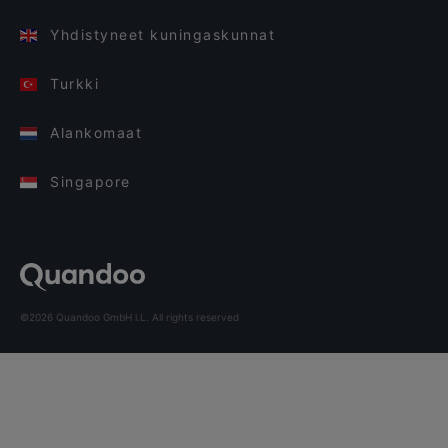
Yhdistyneet kuningaskunnat
Turkki
Alankomaat
Singapore
©2026 Quandoo GmbH i.L. All rights reserved