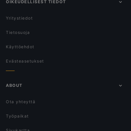
OIKEUDELLISEST TIEDOT
Kodikkaat ravintolat, Rovaniemi
Aurora Northern Grills
Perheille sopivat ravintolat, Rovaniemi
Wildwoods Lappish Cuisine
Yritystiedot
Tietosuoja
Käyttöehdot
Evästeasetukset
ABOUT
Ota yhteyttä
Työpaikat
Sivukartta