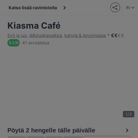
Katso lisää ravintoloita
FI
Kiasma Café
€
€
€
€
Syö ja juo
,
jälkiruokapaikka
,
kahvia & leivonnaisia
41 arvostelua
5.1
/
6
1
/
3
Pöytä 2 hengelle tälle päivälle