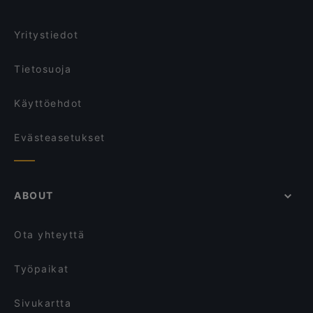
Brasserie Grand
La Torrefazione Aleksanterinkatu
Ravintolat, Turistit tervetulleita, Helsinki
Wine & Tapas Helsinki
Passio
Yritystiedot
Kuusi Palaa
99 TopMeal
Tietosuoja
Käyttöehdot
Evästeasetukset
ABOUT
Ota yhteyttä
Työpaikat
Sivukartta