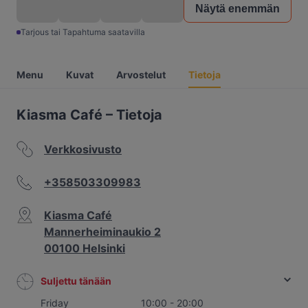
Näytä enemmän
Tarjous tai Tapahtuma saatavilla
Menu
Kuvat
Arvostelut
Tietoja
Kiasma Café – Tietoja
Verkkosivusto
+358503309983
Kiasma Café
Mannerheiminaukio 2
00100 Helsinki
Suljettu tänään
Friday
10:00 - 20:00