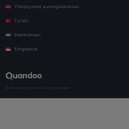
Yhdistyneet kuningaskunnat
Turkki
Alankomaat
Singapore
©2026 Quandoo GmbH i.L. All rights reserved