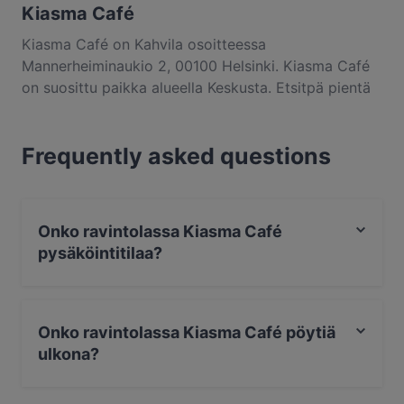
Kiasma Café
Kiasma Café on Kahvila osoitteessa
Mannerheiminaukio 2, 00100 Helsinki. Kiasma Café
on suosittu paikka alueella Keskusta. Etsitpä pientä
purtavaa tai pitkän kaavan herkuttelukokemusta,
kannattaa tutustua kohteen Kiasma Café annoksiin
Frequently asked questions
ja kokea autenttinen Syö ja juo ruoka kaupungissa
Helsinki.
Onko ravintolassa Kiasma Café
pysäköintitilaa?
Kyllä, ravintolassa Kiasma Café on Yksityinen
pysäköintialue.
Onko ravintolassa Kiasma Café pöytiä
ulkona?
Ei, ravintolassa Kiasma Café ei ole pöytiä ulkona.