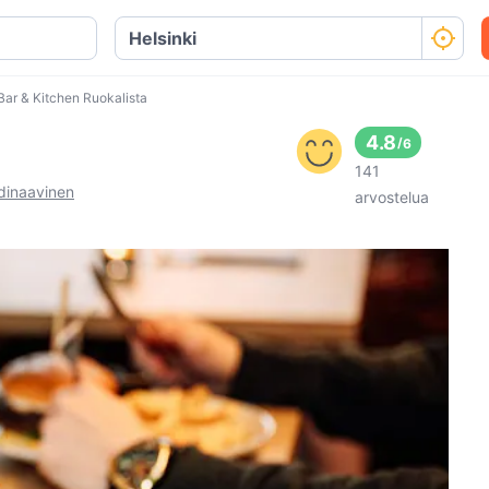
Bar & Kitchen Ruokalista
4.8
/
6
141
dinaavinen
arvostelua