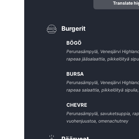
Translate hi
Burgerit
BÖGÖ
Perunasämpylä, Venesjärvi Highland
rapeaa jääsalaattia, pikkelöityä sip
BURSA
Perunasämpylä, Venesjärvi Highlandi
rapeaa salaattia, pikkelöityä sipulia
CHEVRE
Perunasämpylä, savuketsuppia, rapeaa
vuohenjuustoa, omenachutney