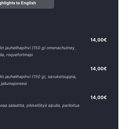
ghlights to English
14,00€
in jauhelihapihvi (150 g) omenachutney,
ulia, roquefortmajo
14,00€
n jauhelihapihvi (150 g), savuketsuppia,
, jallumajoneesi
14,00€
 salaattia, pikkelöityä sipulia, pariloitua