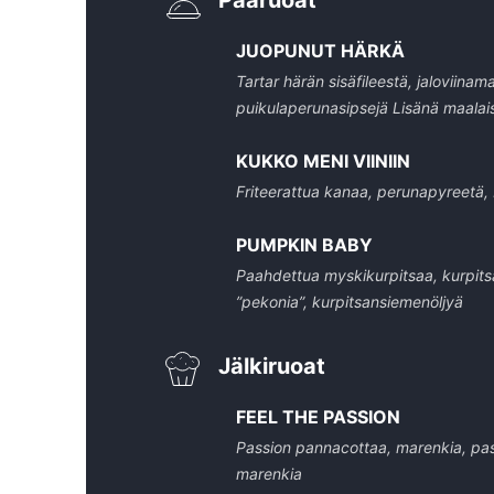
Pääruoat
JUOPUNUT HÄRKÄ
Tartar härän sisäfileestä, jaloviinam
puikulaperunasipsejä Lisänä maalai
KUKKO MENI VIINIIN
Friteerattua kanaa, perunapyreetä, b
PUMPKIN BABY
Paahdettua myskikurpitsaa, kurpitsa
”pekonia”, kurpitsansiemenöljyä
Jälkiruoat
FEEL THE PASSION
Passion pannacottaa, marenkia, pas
marenkia