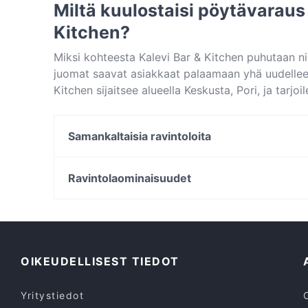
Miltä kuulostaisi pöytävaraus 
Kitchen?
Miksi kohteesta Kalevi Bar & Kitchen puhutaan n
juomat saavat asiakkaat palaamaan yhä uudelleen
Kitchen sijaitsee alueella Keskusta, Pori, ja tarj
skandinaavinen. Katso, miten Kalevi Bar & Kitche
pöytä vaikka heti ja nauti ravintolaelämyksestä.
Samankaltaisia ravintoloita
El Oso
Nuåvo
Ravintolaominaisuudet
Olivo Bistro & Bar / Scandic Pori
Ryhmille sopivat ravintolat, Pori
Kellahden Kartano
Ravintolat, Gluteenittomia vaihtoehtoja, Pori
Kasuaalit ravintolat, Pori
OIKEUDELLISEST TIEDOT
Yritystiedot