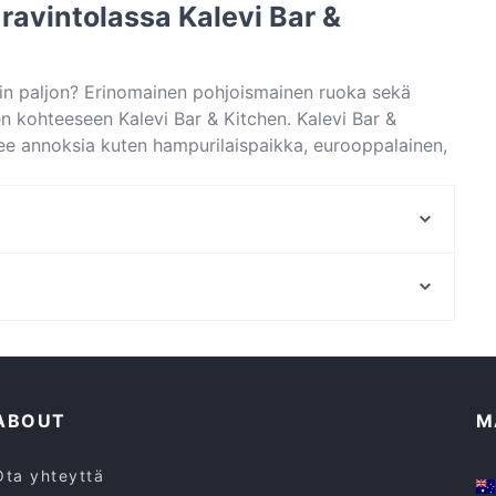
ravintolassa Kalevi Bar &
iin paljon? Erinomainen pohjoismainen ruoka sekä
 kohteeseen Kalevi Bar & Kitchen. Kalevi Bar &
oilee annoksia kuten hampurilaispaikka, eurooppalainen,
n erottuu muista kaupungin Pori paikoista ja varaa
Ravintola Päre
Pikku X
Ristorante Momento Puuvilla
Juhliin sopivat ravintolat, Pori
Ravintola Merimesta
Kodikkaat ravintolat, Pori
ABOUT
M
Ota yhteyttä