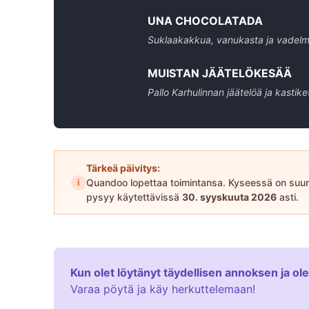
UNA CHOCOLATADA
Suklaakakkua, vanukasta ja vadel
MUISTAN JÄÄTELÖKESÄÄ
Pallo Karhulinnan jäätelöä ja kastike
Tärkeä päivitys:
i
Quandoo lopettaa toimintansa. Kyseessä on suun
pysyy käytettävissä
30. syyskuuta 2026
asti.
Kun olet löytänyt täydellisen annoksen ja ol
Varaa pöytä ja käy herkuttelemaan!