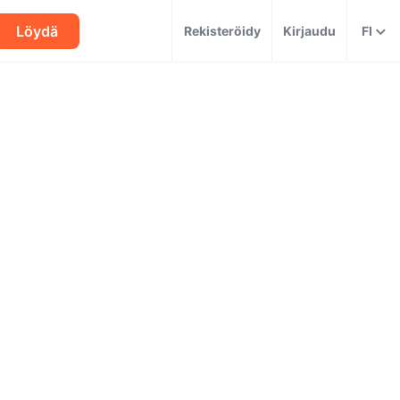
Löydä
Rekisteröidy
Kirjaudu
FI