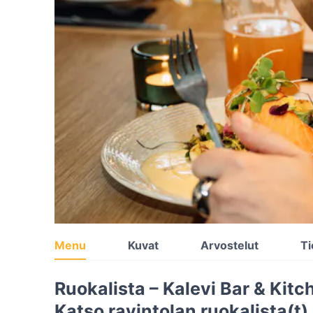
Menu
Kuvat
Arvostelut
Ti
Ruokalista – Kalevi Bar & Kitc
Katso ravintolan ruokalista(t)