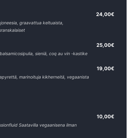
24,00€
ajoneesia, graavattua keltuaista,
sranskalaiset
25,00€
alsamicosipulia, sieniä, coq au vin -kastike
19,00€
pyrettä, marinoituja kikherneitä, vegaanista
10,00€
sionfluid Saatavilla vegaanisena ilman