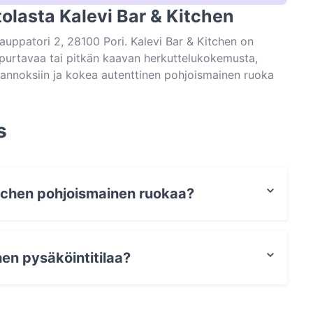
ntolasta Kalevi Bar & Kitchen
kauppatori 2, 28100 Pori. Kalevi Bar & Kitchen on
ä purtavaa tai pitkän kaavan herkuttelukokemusta,
 annoksiin ja kokea autenttinen pohjoismainen ruoka
s
Kitchen pohjoismainen ruokaa?
e pohjoismainen ruokaa ja myös hampurilaispaikka,
hen pysäköintitilaa?
upysäköinti.