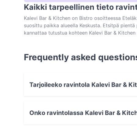
Kaikki tarpeellinen tieto ravi
Kalevi Bar & Kitchen on Bistro osoitteessa Etelä
suosittu paikka alueella Keskusta. Etsitpä pient
kannattaa tutustua kohteen Kalevi Bar & Kitchen
kaupungissa Pori.
Frequently asked question
Tarjoileeko ravintola Kalevi Bar & 
Kyllä, ravintola Kalevi Bar & Kitchen tarjoile
eurooppalainen, skandinaavinen ruokaa.
Onko ravintolassa Kalevi Bar & Kitc
Kyllä, ravintolassa Kalevi Bar & Kitchen on Kat