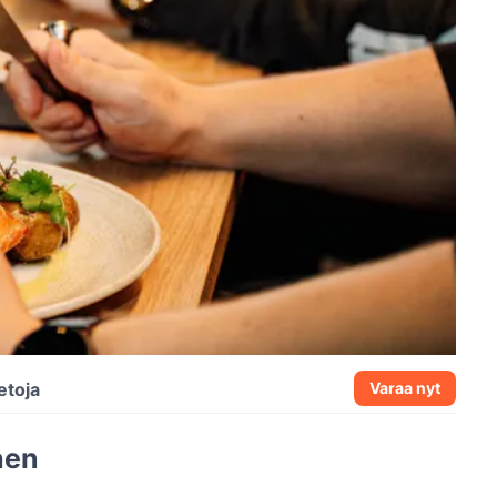
etoja
Varaa nyt
hen