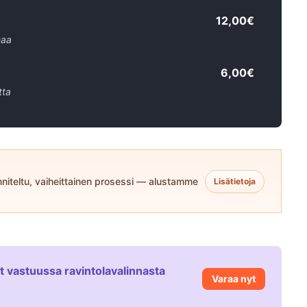
12,00€
maa
6,00€
tta
niteltu, vaiheittainen prosessi — alustamme
Lisätietoja
et vastuussa ravintolavalinnasta
Varaa nyt