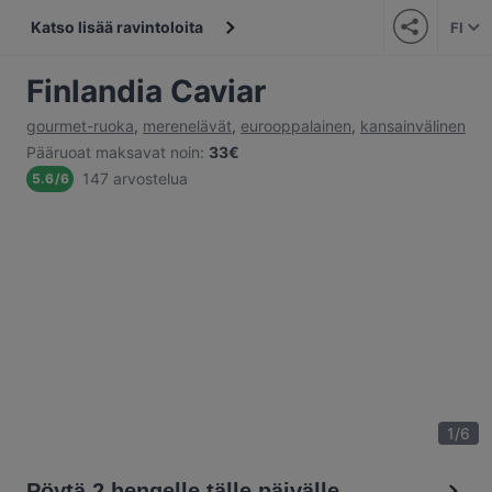
Katso lisää ravintoloita
FI
Finlandia Caviar
gourmet-ruoka
,
merenelävät
,
eurooppalainen
,
kansainvälinen
Pääruoat maksavat noin
:
33€
147 arvostelua
5.6
/
6
1
/
6
Pöytä 2 hengelle tälle päivälle