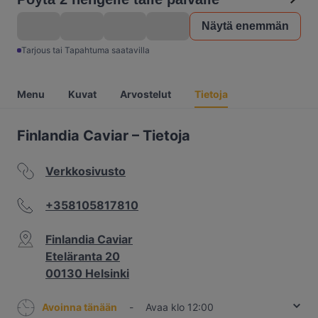
Näytä enemmän
Tarjous tai Tapahtuma saatavilla
Menu
Kuvat
Arvostelut
Tietoja
Finlandia Caviar – Tietoja
Verkkosivusto
+358105817810
Finlandia Caviar
Eteläranta 20
00130 Helsinki
Avoinna tänään
-
Avaa klo 12:00