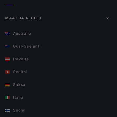
johon on helppo astua nauttimaan kaviaaria.
MAAT JA ALUEET
Australia
Uusi-Seelanti
Itävalta
Sveitsi
Saksa
Italia
Suomi