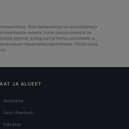
eravintolaa, fiiniä illallispaikkaa tai eksoottisempia
tä maukkaasta ruoasta, kuten pikkusuolaisista tai
oita sijainnin, kategorian ja hinnan perusteella ja
pöytävarauksen haluamallesi ajankohdalle. Pöytävaraus
si!
AAT JA ALUEET
Australia
Uusi-Seelanti
Itävalta