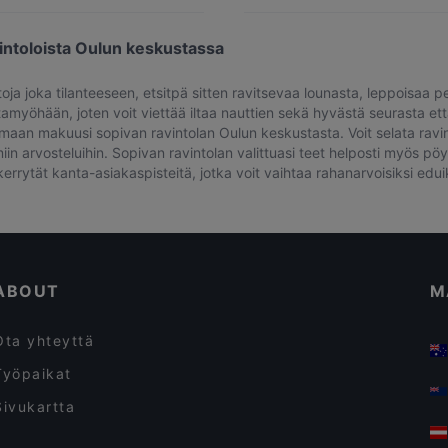
intoloista Oulun keskustassa
a joka tilanteeseen, etsitpä sitten ravitsevaa lounasta, leppoisaa perh
ltamyöhään, joten voit viettää iltaa nauttien sekä hyvästä seurasta et
aan makuusi sopivan ravintolan Oulun keskustasta. Voit selata ravintol
ämiin arvosteluihin. Sopivan ravintolan valittuasi teet helposti myös 
rytät kanta-asiakaspisteitä, jotka voit vaihtaa rahanarvoisiksi eduik
ABOUT
M
Ota yhteyttä
Työpaikat
Sivukartta