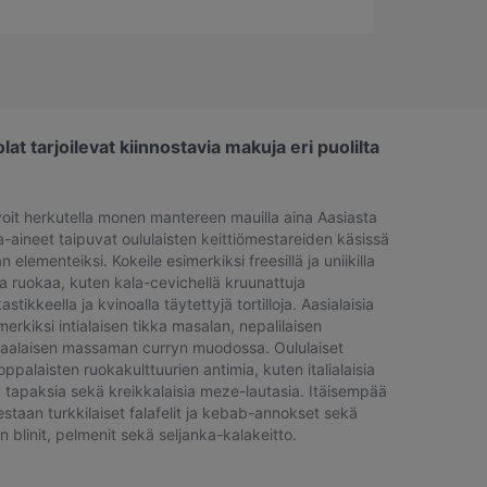
at tarjoilevat kiinnostavia makuja eri puolilta
voit herkutella monen mantereen mauilla aina Aasiasta
-aineet taipuvat oululaisten keittiömestareiden käsissä
elementeiksi. Kokeile esimerkiksi freesillä ja uniikilla
ta ruokaa, kuten kala-cevichellä kruunattuja
stikkeella ja kvinoalla täytettyjä tortilloja. Aasialaisia
erkiksi intialaisen tikka masalan, nepalilaisen
imaalaisen massaman curryn muodossa. Oululaiset
oppalaisten ruokakulttuurien antimia, kuten italialaisia
ia tapaksia sekä kreikkalaisia meze-lautasia. Itäisempää
aan turkkilaiset falafelit ja kebab-annokset sekä
n blinit, pelmenit sekä seljanka-kalakeitto.