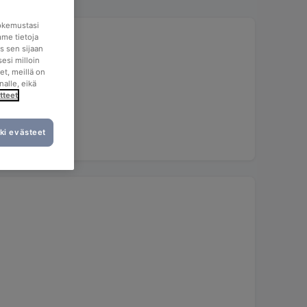
okemustasi
mme tietoja
s sen sijaan
esi milloin
et, meillä on
nalle, eikä
tteet
ki evästeet