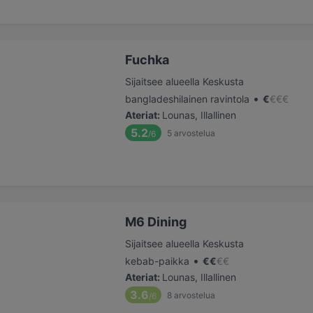
Fuchka
Sijaitsee alueella Keskusta
•
bangladeshilainen ravintola
€
€
€
€
Ateriat
:
Lounas, Illallinen
5.2
5
arvostelua
/6
M6 Dining
Sijaitsee alueella Keskusta
•
kebab-paikka
€
€
€
€
Ateriat
:
Lounas, Illallinen
3.6
8
arvostelua
/6