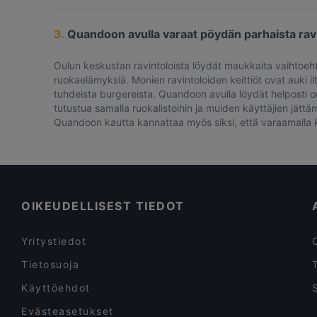
3.
Quandoon avulla varaat pöydän parhaista rav
Oulun keskustan ravintoloista löydät maukkaita vaihtoehtoj
ruokaelämyksiä. Monien ravintoloiden keittiöt ovat auki i
tuhdeista burgereista. Quandoon avulla löydät helposti om
tutustua samalla ruokalistoihin ja muiden käyttäjien jätt
Quandoon kautta kannattaa myös siksi, että varaamalla ker
OIKEUDELLISEST TIEDOT
Yritystiedot
Tietosuoja
Käyttöehdot
Evästeasetukset