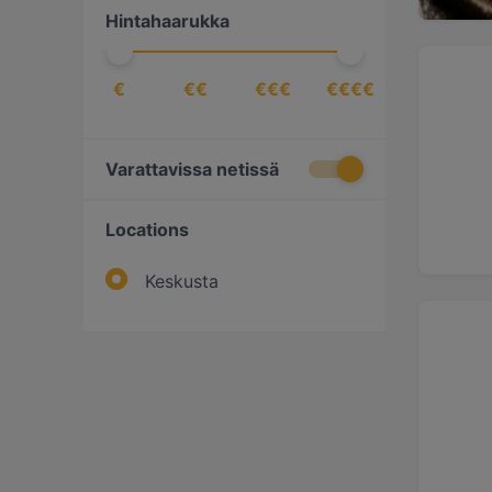
Hintahaarukka
skandinaavinen
(
3
)
välimerellinen
(
1
)
€
€€
€€€
€€€€
Varattavissa netissä
Locations
Keskusta