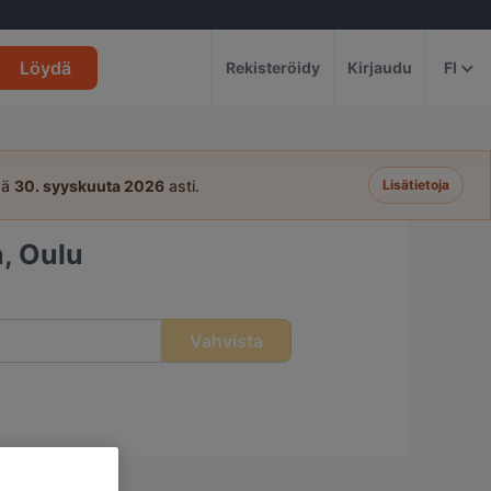
Löydä
Rekisteröidy
Kirjaudu
FI
sä
30. syyskuuta 2026
asti.
Lisätietoja
a, Oulu
Vahvista