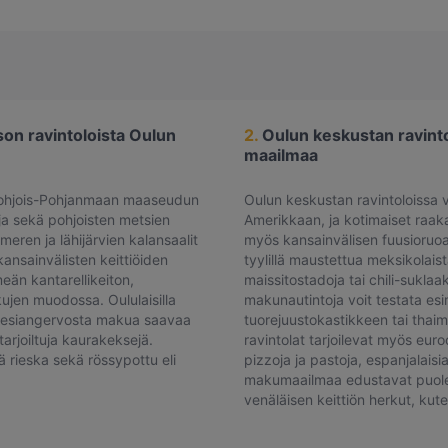
son ravintoloista Oulun
2.
Oulun keskustan ravintol
maailmaa
 Pohjois-Pohjanmaan maaseudun
Oulun keskustan ravintoloissa 
oja sekä pohjoisten metsien
Amerikkaan, ja kotimaiset raaka
meren ja lähijärvien kalansaalit
myös kansainvälisen fuusioruoan 
kansainvälisten keittiöiden
tyylillä maustettua meksikolais
eän kantarellikeiton,
maissitostadoja tai chili-suklaaka
ujen muodossa. Oululaisilla
makunautintoja voit testata esim
a mesiangervosta makua saavaa
tuorejuustokastikkeen tai tha
tarjoiltuja kaurakeksejä.
ravintolat tarjoilevat myös euro
 rieska sekä rössypottu eli
pizzoja ja pastoja, espanjalais
makumaailmaa edustavat puolest
venäläisen keittiön herkut, kute