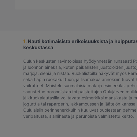
1.
Nauti kotimaisista erikoisuuksista ja huipputa
keskustassa
Oulun keskustan ravintoloissa hyödynnetään runsaasti
ja luonnon aineksia, kuten paikallisten juustoloiden juust
marjoja, sieniä ja riistaa. Ruokalistoilla näkyvät myös Perä
sekä Lapin ruokakulttuuri, ja lisämakua annoksiin tuovat 
vaikutteet. Maistele suomalaisia makuja esimerkiksi pehm
savustetun poronniskan tai paistettujen Oulujärven muikk
jälkiruokalautasilla voi tavata esimerkiksi mansikasta j
jogurttia tai raparperin, lakkamoussen ja jäätelön kanssa 
Oululaisiin perinneherkkuihin kuuluvat puolestaan pehmeä
veripaltusta, sianlihasta ja perunoista valmistettu keitto.