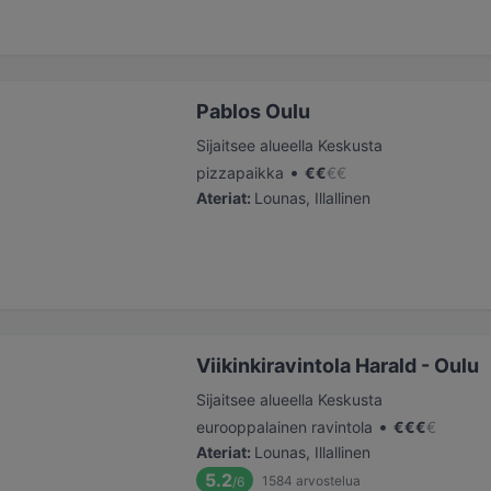
Pablos Oulu
Sijaitsee alueella Keskusta
•
pizzapaikka
€
€
€
€
Ateriat
:
Lounas, Illallinen
Viikinkiravintola Harald - Oulu
Sijaitsee alueella Keskusta
•
eurooppalainen ravintola
€
€
€
€
Ateriat
:
Lounas, Illallinen
5.2
1584
arvostelua
/6