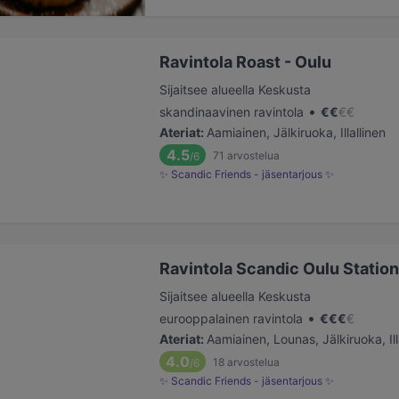
Ravintola Roast - Oulu
Sijaitsee alueella Keskusta
•
skandinaavinen ravintola
€
€
€
€
Ateriat
:
Aamiainen, Jälkiruoka, Illallinen
4.5
71
arvostelua
/6
✨ Scandic Friends - jäsentarjous ✨
Ravintola Scandic Oulu Station
Sijaitsee alueella Keskusta
•
eurooppalainen ravintola
€
€
€
€
Ateriat
:
Aamiainen, Lounas, Jälkiruoka, Ill
4.0
18
arvostelua
/6
✨ Scandic Friends - jäsentarjous ✨