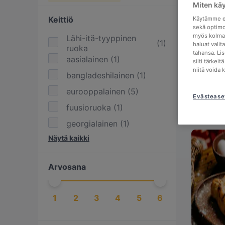
Miten kä
Keittiö
Käytämme ev
sekä optimo
myös kolman
Lähi-itä-tyyppinen
(
1
)
haluat valit
ruoka
tahansa. Li
aasialainen
(
1
)
silti tärkei
niitä voida 
bangladeshilainen
(
1
)
eurooppalainen
(
5
)
Evästease
fuusioruoka
(
1
)
georgialainen
(
1
)
Näytä kaikki
intialainen
(
1
)
italialainen
(
1
)
Arvosana
kebab-paikka
(
1
)
kreikkalainen
(
1
)
1
2
3
4
5
6
pizzapaikka
(
1
)
pohjoismainen
(
2
)