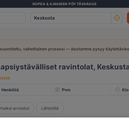
NOPEA & ILMAINEN PÖYTÄVARAUS
suunniteltu, vaiheittainen prosessi — alustamme pysyy käytettävis
Lapsiystävälliset ravintolat, Keskust
pöytä:
Henkilöä
Pvm
Klo
rhaiksi arvioidut
Lähistöllä
Osuvin