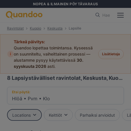
NOPEA & ILMAINEN PÖYTÄVARAUS
Hae
Ravintolat
Kuopio
Keskusta
Lapsille
Tärkeä päivitys:
Quandoo lopettaa toimintansa. Kyseessä
i
on suunniteltu, vaiheittainen prosessi —
Lisätietoja
alustamme pysyy käytettävissä
30.
syyskuuta 2026
asti.
8
Lapsiystävälliset ravintolat, Keskusta, Kuopio
Etsi pöytä:
Hlöä
•
Pvm
•
Klo
Locations
Keittiöt
Parhaiksi arvioidut
Lä