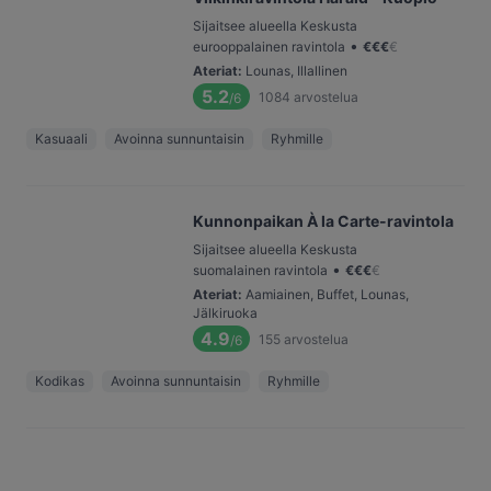
Sijaitsee alueella Keskusta
•
eurooppalainen ravintola
€
€
€
€
Ateriat
:
Lounas, Illallinen
5.2
1084
arvostelua
/6
Kasuaali
Avoinna sunnuntaisin
Ryhmille
Kunnonpaikan À la Carte-ravintola
Sijaitsee alueella Keskusta
•
suomalainen ravintola
€
€
€
€
Ateriat
:
Aamiainen, Buffet, Lounas,
Jälkiruoka
4.9
155
arvostelua
/6
Kodikas
Avoinna sunnuntaisin
Ryhmille