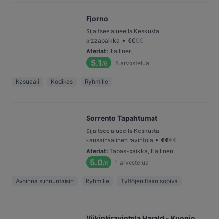
Fjorno
Sijaitsee alueella Keskusta
•
pizzapaikka
€
€
€
€
Ateriat
:
Illallinen
5.1
8
arvostelua
/6
Kasuaali
Kodikas
Ryhmille
Sorrento Tapahtumat
Sijaitsee alueella Keskusta
•
kansainvälinen ravintola
€
€
€
€
Ateriat
:
Tapas-paikka, Illallinen
5.0
1
arvostelua
/6
Avoinna sunnuntaisin
Ryhmille
Tyttöjeniltaan sopiva
Viikinkiravintola Harald - Kuopio