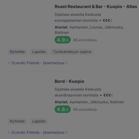
Roast Restaurant & Bar - Kuopio - Atlas
Sijaitsee alueella Keskusta
•
eurooppalainen ravintola
€
€
€
€
Ateriat
:
Aamiainen, Lounas, Jälkiruoka,
Illallinen
4.9
68
arvostelua
/6
Ryhmille
Lapsille
Työskentelyyn sopiva
✨ Scandic Friends - jäsentarjous ✨
Bord - Kuopio
Sijaitsee alueella Keskusta
•
skandinaavinen ravintola
€
€
€
€
Ateriat
:
Aamiainen, Jälkiruoka, Illallinen
4.8
66
arvostelua
/6
Ryhmille
Lapsille
✨ Scandic Friends - jäsentarjous ✨