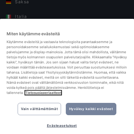
Saksa
Italia
Suomi
Miten käytämme evästeitä
Käytämme evästeitä ja vastaavia teknologioita parantaaksemme ja
Yhdistyneet kuningaskunnat
personoidaksemme selailukokemustasi sekä optimoidaksemme
palvelujamme ja display-mainoksia. Jotta tämä olisi mahdollista, välitämme
tietoja myös kolmannen osapuolen palvelutarjoajille. Klikkaamalla “Hyväksy
Turkki
kaikki”, hyväksyn tämän. Jos sen sijaan haluat valita tietyt evästeet, ne
voidaan määrittää evästeasetuksissa. Voit peruuttaa suostumuksesi milloin
tahansa. Lisätietoja saat Yksityisyyskäytännöistämme. Huomaa, että vaikka
Alankomaat
hylkäät kaikki evästeet, meillä on silti tärkeitä evästeitä suoritettavana.
Nämä evästeet ovat välttämättömiä verkkosivuston toiminnalle, eikä niitä
voida kytkeä pois päältä järjestelmissämme. Henkilötietoja ei
Singapore
tallenneta.
Tietosuojaperiaatteet
Vain välttämättömät
Hyväksy kaikki evästeet
Evästeasetukset
©2026 Quandoo GmbH i.L. All rights reserved