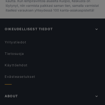
kautta. Kun lempiravintola alueelta Kuopio, Keskusta on
löytynyt, niin varmista paikkasi saman tien, samalla varmistat
itsellesi varauksen yhteydessä 100 kanta-asiakaspistettä!
OIKEUDELLISEST TIEDOT
Yritystiedot
Tietosuoja
Käyttöehdot
Evästeasetukset
ABOUT