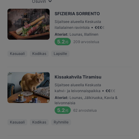
Osuvin
SFIZIERIA SORRENTO
Sijaitsee alueella Keskusta
•
italialainen ravintola
€
€
€
€
Ateriat
:
Lounas, Illallinen
5.2
209
arvostelua
/6
Kasuaali
Kodikas
Lapsille
Kissakahvila Tiramisu
Sijaitsee alueella Keskusta
•
kahvi- ja leivonnaispaikka
€
€
€
€
Ateriat
:
Lounas, Jälkiruoka, Kavia &
leivonnaisia
5.2
62
arvostelua
/6
Kasuaali
Kodikas
Ryhmille