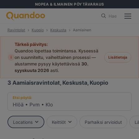
NOPEA & ILMAINEN PÖYTÄVARAUS
Hae
Ravintolat
Kuopio
Keskusta
Aamiainen
Tärkeä päivitys:
Quandoo lopettaa toimintansa. Kyseessä
i
on suunniteltu, vaiheittainen prosessi —
Lisätietoja
alustamme pysyy käytettävissä
30.
syyskuuta 2026
asti.
3
Aamiaisravintolat, Keskusta, Kuopio
Etsi pöytä:
Hlöä
•
Pvm
•
Klo
Locations
Keittiöt
Parhaiksi arvioidut
Lä