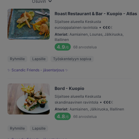
Osuvin
Roast Restaurant & Bar - Kuopio - Atlas
Sijaitsee alueella Keskusta
•
eurooppalainen ravintola
€
€
€
€
Ateriat
:
Aamiainen, Lounas, Jälkiruoka,
Illallinen
4.9
68
arvostelua
/6
Ryhmille
Lapsille
Työskentelyyn sopiva
✨ Scandic Friends - jäsentarjous ✨
Bord - Kuopio
Sijaitsee alueella Keskusta
•
skandinaavinen ravintola
€
€
€
€
Ateriat
:
Aamiainen, Jälkiruoka, Illallinen
4.8
66
arvostelua
/6
Ryhmille
Lapsille