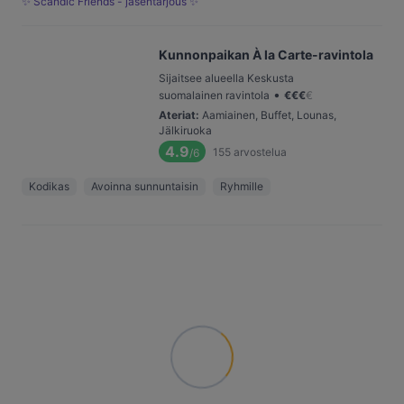
✨ Scandic Friends - jäsentarjous ✨
Kunnonpaikan À la Carte-ravintola
Sijaitsee alueella Keskusta
•
suomalainen ravintola
€
€
€
€
Ateriat
:
Aamiainen, Buffet, Lounas,
Jälkiruoka
4.9
155
arvostelua
/6
Kodikas
Avoinna sunnuntaisin
Ryhmille