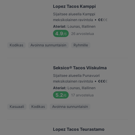
Lopez Tacos Kamppi
Sijaitsee alueella Kamppi
•
meksikolainen ravintola
€
€
€
€
Ateriat
:
Lounas, Illallinen
4.9
26
arvostelua
/6
Kodikas
Avoinna sunnuntaisin
Ryhmille
Seksico® Tacos Viiskulma
Sijaitsee alueella Punavuori
•
meksikolainen ravintola
€
€
€
€
Ateriat
:
Lounas, Illallinen
5.2
17
arvostelua
/6
Kasuaali
Kodikas
Avoinna sunnuntaisin
Lopez Tacos Teurastamo