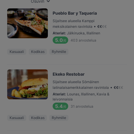
Osuvin
Pueblo Bar y Taqueria
Sijaitsee alueella Kamppi
•
meksikolainen ravintola
€
€
€
€
Ateriat
:
Jälkiruoka, Illallinen
5.0
403
arvostelua
/6
Kasuaali
Kodikas
Ryhmille
Ekeko Restobar
Sijaitsee alueella Sörnäinen
•
latinalaisamerikkalainen ravintola
€
€
€
€
Ateriat
:
Lounas, Illallinen, Kavia &
leivonnaisia
5.4
31
arvostelua
/6
Kasuaali
Kodikas
Ryhmille