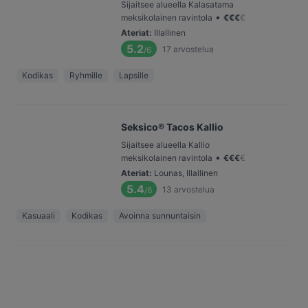
Sijaitsee alueella Kalasatama
•
meksikolainen ravintola
€
€
€
€
Ateriat
:
Illallinen
5.2
17
arvostelua
/6
Kodikas
Ryhmille
Lapsille
Seksico® Tacos Kallio
Sijaitsee alueella Kallio
•
meksikolainen ravintola
€
€
€
€
Ateriat
:
Lounas, Illallinen
5.4
13
arvostelua
/6
Kasuaali
Kodikas
Avoinna sunnuntaisin