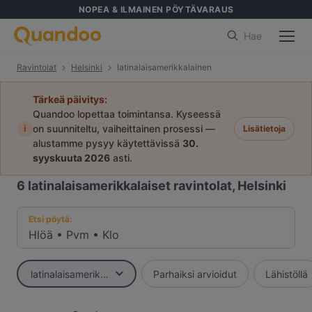
NOPEA & ILMAINEN PÖYTÄVARAUS
Hae
Ravintolat
Helsinki
latinalaisamerikkalainen
Tärkeä päivitys:
Quandoo lopettaa toimintansa. Kyseessä
i
on suunniteltu, vaiheittainen prosessi —
Lisätietoja
alustamme pysyy käytettävissä
30.
syyskuuta 2026
asti.
6
latinalaisamerikkalaiset ravintolat, Helsinki
Etsi pöytä:
Hlöä
•
Pvm
•
Klo
latinalaisamerikkalainen
Parhaiksi arvioidut
Lähistöllä