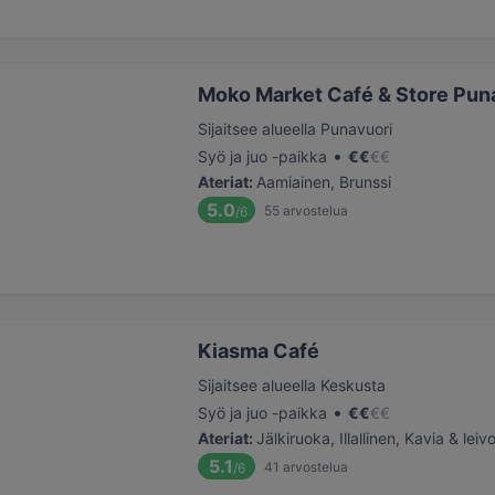
Moko Market Café & Store Puna
Sijaitsee alueella Punavuori
•
Syö ja juo -paikka
€
€
€
€
Ateriat
:
Aamiainen, Brunssi
5.0
55
arvostelua
/6
Kiasma Café
Sijaitsee alueella Keskusta
•
Syö ja juo -paikka
€
€
€
€
Ateriat
:
Jälkiruoka, Illallinen, Kavia & leiv
5.1
41
arvostelua
/6