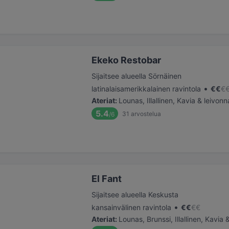
Ekeko Restobar
Sijaitsee alueella Sörnäinen
•
latinalaisamerikkalainen ravintola
€
€
€
Ateriat
:
Lounas, Illallinen, Kavia & leivonn
5.4
31
arvostelua
/6
El Fant
Sijaitsee alueella Keskusta
•
kansainvälinen ravintola
€
€
€
€
Ateriat
:
Lounas, Brunssi, Illallinen, Kavia 