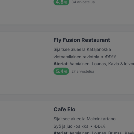
4.8
34
arvostelua
/6
Fly Fusion Restaurant
Sijaitsee alueella Katajanokka
•
vietnamilainen ravintola
€
€
€
€
Ateriat
:
Aamiainen, Lounas, Kavia & leivo
5.4
27
arvostelua
/6
Cafe Elo
Sijaitsee alueella Malminkartano
•
Syö ja juo -paikka
€
€
€
€
Ateriat
:
Aamiainen, Lounas, Brunssi, Kavia