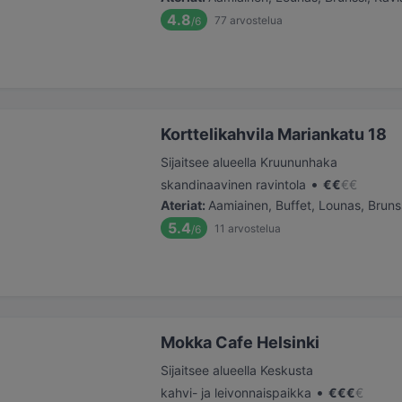
4.8
77
arvostelua
/6
Korttelikahvila Mariankatu 18
Sijaitsee alueella Kruununhaka
•
skandinaavinen ravintola
€
€
€
€
Ateriat
:
Aamiainen, Buffet, Lounas, Bruns
5.4
11
arvostelua
/6
Mokka Cafe Helsinki
Sijaitsee alueella Keskusta
•
kahvi- ja leivonnaispaikka
€
€
€
€