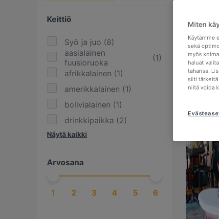
Keittiö
Miten kä
Käytämme ev
Syö ja juo
(
8
)
sekä optimo
aasialainen
myös kolman
(
1
)
fuusioruoka
haluat valit
tahansa. Li
afrikkalainen
(
1
)
silti tärkei
amerikkalainen
(
1
)
niitä voida 
bolivialainen
(
1
)
Evästease
drinkkipaikka
(
2
)
Näytä kaikki
espanjalainen
(
1
)
eurooppalainen
(
6
)
Arvosana
italialainen
(
1
)
jälkiruokapaikka
(
3
)
1
2
3
4
5
6
kahvia & leivonnaisia
(
15
)
kansainvälinen
(
3
)