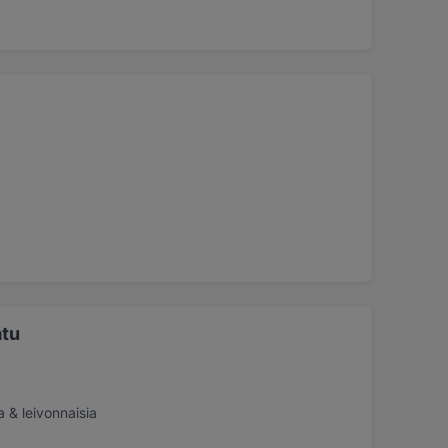
atu
 & leivonnaisia