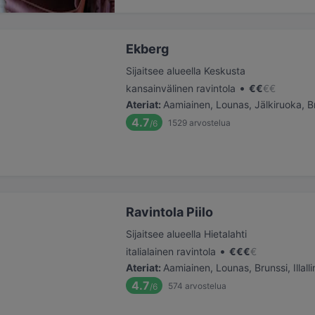
Ekberg
Sijaitsee alueella Keskusta
•
kansainvälinen ravintola
€
€
€
€
Ateriat
:
Aamiainen, Lounas, Jälkiruoka, B
4.7
1529
arvostelua
/6
Ravintola Piilo
Sijaitsee alueella Hietalahti
•
italialainen ravintola
€
€
€
€
Ateriat
:
Aamiainen, Lounas, Brunssi, Illall
4.7
574
arvostelua
/6