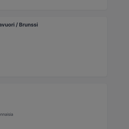
vuori / Brunssi
onnaisia