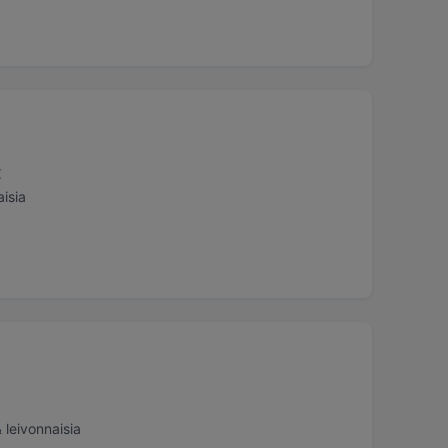
€
aisia
& leivonnaisia