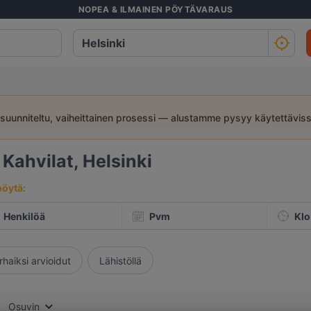
NOPEA & ILMAINEN PÖYTÄVARAUS
suunniteltu, vaiheittainen prosessi — alustamme pysyy käytettävis
4
Kahvilat, Helsinki
pöytä:
Henkilöä
Pvm
Klo
rhaiksi arvioidut
Lähistöllä
Osuvin