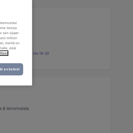
okemustasi
mme tietoja
s sen sijaan
esi milloin
et, meillä on
nalle, eikä
tteet
sten ilta lauantaisin klo 16-20
ki evästeet
 & leivonnaisia