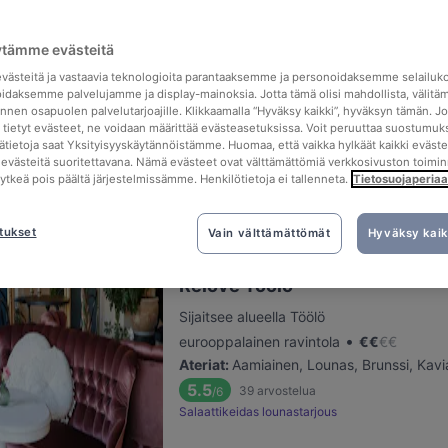
ytämme evästeitä
Kissakahvila Helkatti
ästeitä ja vastaavia teknologioita parantaaksemme ja personoidaksemme selailuk
Sijaitsee alueella Kamppi
idaksemme palvelujamme ja display-mainoksia. Jotta tämä olisi mahdollista, välitä
•
Syö ja juo -paikka
€
€
€
€
nen osapuolen palvelutarjoajille. Klikkaamalla “Hyväksy kaikki”, hyväksyn tämän. Jo
a tietyt evästeet, ne voidaan määrittää evästeasetuksissa. Voit peruuttaa suostumuks
Ateriat
:
Lounas, Kavia & leivonnaisia
sätietoja saat Yksityisyyskäytännöistämme. Huomaa, että vaikka hylkäät kaikki eväste
5.1
354
arvostelua
/6
tä evästeitä suoritettavana. Nämä evästeet ovat välttämättömiä verkkosivuston toimin
kytkeä pois päältä järjestelmissämme. Henkilötietoja ei tallenneta.
Aikuisten ilta K18 lauantaisin klo 16-20
Tietosuojaperiaa
Aikui
tukset
Vain välttämättömät
Hyväksy kaik
Relove Töölö
Sijaitsee alueella Töölö
•
eurooppalainen ravintola
€
€
€
€
Ateriat
:
Aamiainen, Lounas, Brunssi, Kavia
5.5
39
arvostelua
/6
Salaattikeidas lounastarjous