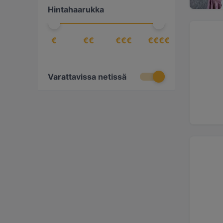
Hintahaarukka
kasvisruoka
(
2
)
latinalaisamerikkalainen
(
1
)
€
€€
€€€
€€€€
länsiafrikkalainen
(
1
)
meksikolainen
(
1
)
perulainen
(
1
)
Varattavissa netissä
skandinaavinen
(
1
)
suomalainen
(
4
)
vegaaninen ruoka
(
1
)
vietnamilainen
(
1
)
välimerellinen
(
1
)