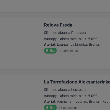
Relove Freda
Sijaitsee alueella Punavuori
•
eurooppalainen ravintola
€
€
€
€
Ateriat
:
Lounas, Jälkiruoka, Brunssi
5.5
33
arvostelua
/6
La Torrefazione Aleksanterink
Sijaitsee alueella Keskusta
•
eurooppalainen ravintola
€
€
€
€
Ateriat
:
Aamiainen, Lounas, Brunssi, Kavia
4.9
36
arvostelua
/6