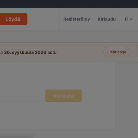
Löydä
Rekisteröidy
Kirjaudu
FI
sä
30. syyskuuta 2026
asti.
Lisätietoja
Vahvista