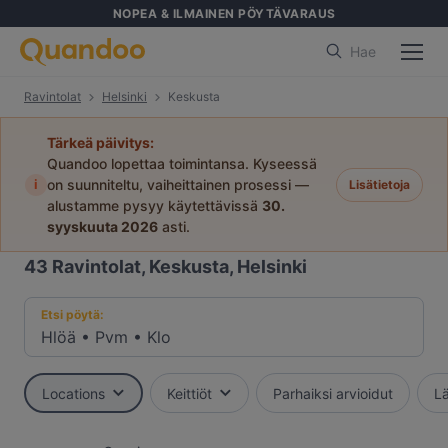
NOPEA & ILMAINEN PÖYTÄVARAUS
Hae
Ravintolat
Helsinki
Keskusta
Tärkeä päivitys:
Quandoo lopettaa toimintansa. Kyseessä
i
on suunniteltu, vaiheittainen prosessi —
Lisätietoja
alustamme pysyy käytettävissä
30.
syyskuuta 2026
asti.
43
Ravintolat, Keskusta, Helsinki
Etsi pöytä:
Hlöä
•
Pvm
•
Klo
Locations
Keittiöt
Parhaiksi arvioidut
Lä