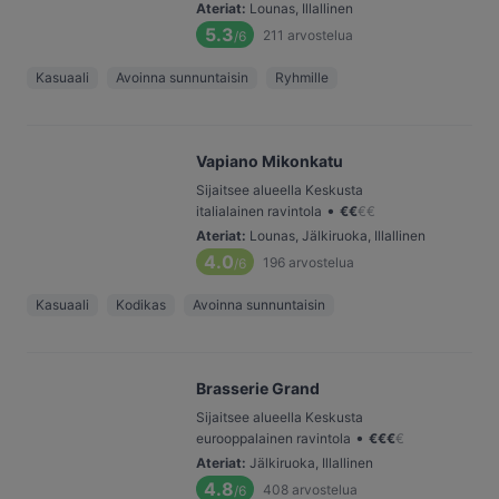
Ateriat
:
Lounas, Illallinen
5.3
211
arvostelua
/6
Kasuaali
Avoinna sunnuntaisin
Ryhmille
Vapiano Mikonkatu
Sijaitsee alueella Keskusta
•
italialainen ravintola
€
€
€
€
Ateriat
:
Lounas, Jälkiruoka, Illallinen
4.0
196
arvostelua
/6
Kasuaali
Kodikas
Avoinna sunnuntaisin
Brasserie Grand
Sijaitsee alueella Keskusta
•
eurooppalainen ravintola
€
€
€
€
Ateriat
:
Jälkiruoka, Illallinen
4.8
408
arvostelua
/6