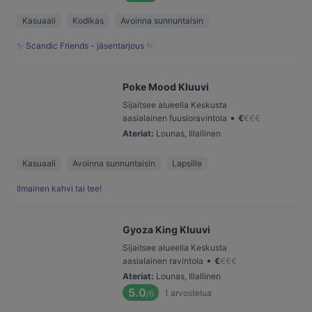
Kasuaali
Kodikas
Avoinna sunnuntaisin
✨ Scandic Friends - jäsentarjous ✨
Poke Mood Kluuvi
Sijaitsee alueella Keskusta
•
aasialainen fuusioravintola
€
€
€
€
Ateriat
:
Lounas, Illallinen
Kasuaali
Avoinna sunnuntaisin
Lapsille
Ilmainen kahvi tai tee!
Gyoza King Kluuvi
Sijaitsee alueella Keskusta
•
aasialainen ravintola
€
€
€
€
Ateriat
:
Lounas, Illallinen
5.0
1
arvostelua
/6