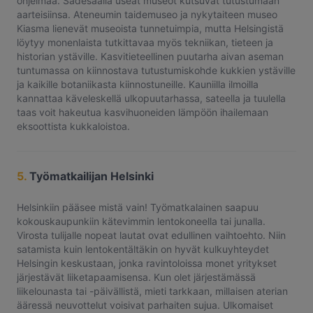
ohjelmaa. Sadesäällä useat museot kutsuvat tutustumaan
aarteisiinsa. Ateneumin taidemuseo ja nykytaiteen museo
Kiasma lienevät museoista tunnetuimpia, mutta Helsingistä
löytyy monenlaista tutkittavaa myös tekniikan, tieteen ja
historian ystäville. Kasvitieteellinen puutarha aivan aseman
tuntumassa on kiinnostava tutustumiskohde kukkien ystäville
ja kaikille botaniikasta kiinnostuneille. Kauniilla ilmoilla
kannattaa käveleskellä ulkopuutarhassa, sateella ja tuulella
taas voit hakeutua kasvihuoneiden lämpöön ihailemaan
eksoottista kukkaloistoa.
5.
Työmatkailijan Helsinki
Helsinkiin pääsee mistä vain! Työmatkalainen saapuu
kokouskaupunkiin kätevimmin lentokoneella tai junalla.
Virosta tulijalle nopeat lautat ovat edullinen vaihtoehto. Niin
satamista kuin lentokentältäkin on hyvät kulkuyhteydet
Helsingin keskustaan, jonka ravintoloissa monet yritykset
järjestävät liiketapaamisensa. Kun olet järjestämässä
liikelounasta tai -päivällistä, mieti tarkkaan, millaisen aterian
ääressä neuvottelut voisivat parhaiten sujua. Ulkomaiset