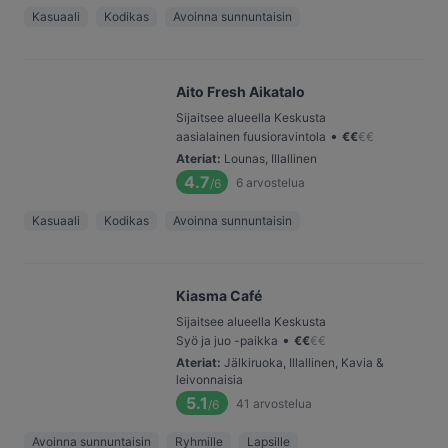
Kasuaali
Kodikas
Avoinna sunnuntaisin
Aito Fresh Aikatalo
Sijaitsee alueella Keskusta
•
aasialainen fuusioravintola
€
€
€
€
Ateriat
:
Lounas, Illallinen
4.7
6
arvostelua
/6
Kasuaali
Kodikas
Avoinna sunnuntaisin
Kiasma Café
Sijaitsee alueella Keskusta
•
Syö ja juo -paikka
€
€
€
€
Ateriat
:
Jälkiruoka, Illallinen, Kavia &
leivonnaisia
5.1
41
arvostelua
/6
Avoinna sunnuntaisin
Ryhmille
Lapsille