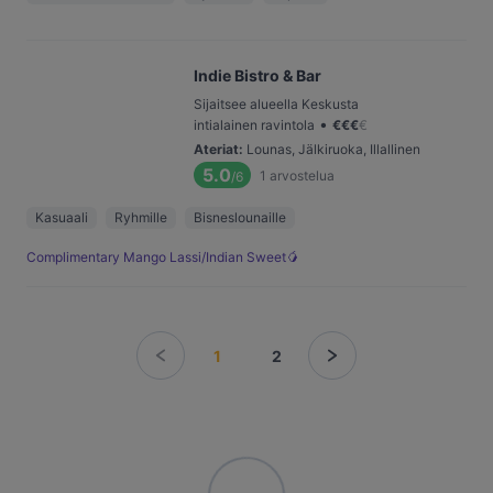
Indie Bistro & Bar
Sijaitsee alueella Keskusta
•
intialainen ravintola
€
€
€
€
Ateriat
:
Lounas, Jälkiruoka, Illallinen
5.0
1
arvostelua
/6
Kasuaali
Ryhmille
Bisneslounaille
Complimentary Mango Lassi/Indian Sweet🥭
1
2