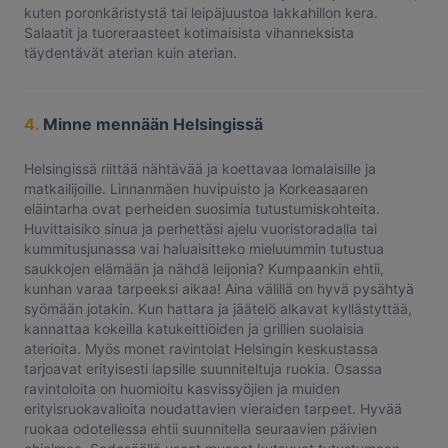
kuten poronkäristystä tai leipäjuustoa lakkahillon kera.
Salaatit ja tuoreraasteet kotimaisista vihanneksista
täydentävät aterian kuin aterian.
4.
Minne mennään Helsingissä
Helsingissä riittää nähtävää ja koettavaa lomalaisille ja
matkailijoille. Linnanmäen huvipuisto ja Korkeasaaren
eläintarha ovat perheiden suosimia tutustumiskohteita.
Huvittaisiko sinua ja perhettäsi ajelu vuoristoradalla tai
kummitusjunassa vai haluaisitteko mieluummin tutustua
saukkojen elämään ja nähdä leijonia? Kumpaankin ehtii,
kunhan varaa tarpeeksi aikaa! Aina välillä on hyvä pysähtyä
syömään jotakin. Kun hattara ja jäätelö alkavat kyllästyttää,
kannattaa kokeilla katukeittiöiden ja grillien suolaisia
aterioita. Myös monet ravintolat Helsingin keskustassa
tarjoavat erityisesti lapsille suunniteltuja ruokia. Osassa
ravintoloita on huomioitu kasvissyöjien ja muiden
erityisruokavalioita noudattavien vieraiden tarpeet. Hyvää
ruokaa odotellessa ehtii suunnitella seuraavien päivien