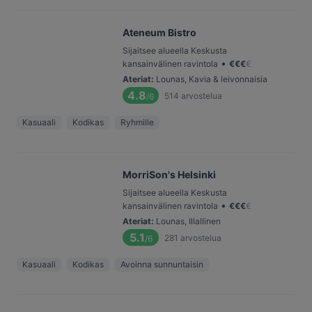
Ateneum Bistro
Sijaitsee alueella Keskusta
•
kansainvälinen ravintola
€
€
€
€
Ateriat
:
Lounas, Kavia & leivonnaisia
4.8
514
arvostelua
/6
Kasuaali
Kodikas
Ryhmille
MorriSon's Helsinki
Sijaitsee alueella Keskusta
•
kansainvälinen ravintola
€
€
€
€
Ateriat
:
Lounas, Illallinen
5.1
281
arvostelua
/6
Kasuaali
Kodikas
Avoinna sunnuntaisin