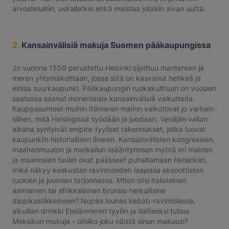
arvosteluihin, uskallatkin ehkä maistaa jotakin aivan uutta.
2.
Kansainvälisiä makuja Suomen pääkaupungissa
Jo vuonna 1550 perustettu Helsinki sijoittuu mantereen ja
meren yhtymäkohtaan, jossa siitä on kasvanut hehkeä ja
eloisa suurkaupunki. Pääkaupungin ruokakulttuuri on vuosien
saatossa saanut monenlaisia kansainvälisiä vaikutteita.
Kauppasuhteet muihin Itämeren maihin vaikuttivat jo varhain
siihen, mitä Helsingissä syödään ja juodaan. Venäjän vallan
aikana syntyivät empire-tyyliset rakennukset, jotka luovat
kaupunkiin historiallisen ilmeen. Kansainvälisten kongressien,
maahanmuuton ja matkailun lisääntymisen myötä eri maiden
ja maanosien tuulet ovat päässeet puhaltamaan Helsinkiin,
mikä näkyy keskustan ravintoloiden laajassa eksoottisten
ruokien ja juomien tarjonnassa. Miten olisi italialainen
aamiainen tai afrikkalainen brunssi herkullisine
dippikastikkeineen? Nopea lounas kebab-ravintolassa,
alkuillan drinkki Etelänmeren tyyliin ja illalliseksi tulisia
Meksikon makuja - olisiko joku näistä sinun makuusi?