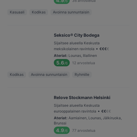
4.9
36
arvostelua
/6
Kasuaali
Kodikas
Avoinna sunnuntaisin
Seksico® City Bodega
Sijaitsee alueella Keskusta
•
meksikolainen ravintola
€
€
€
€
Ateriat
:
Lounas, Illallinen
5.6
12
arvostelua
/6
Kodikas
Avoinna sunnuntaisin
Ryhmille
Relove Stockmann Helsinki
Sijaitsee alueella Keskusta
•
eurooppalainen ravintola
€
€
€
€
Ateriat
:
Aamiainen, Lounas, Jälkiruoka,
Brunssi
4.9
77
arvostelua
/6