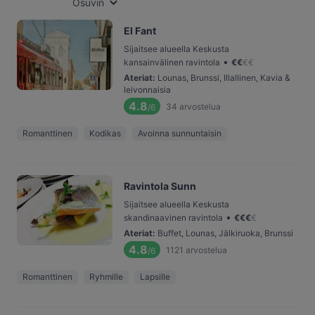
Osuvin
El Fant
Sijaitsee alueella Keskusta
•
kansainvälinen ravintola
€
€
€
€
Ateriat
:
Lounas, Brunssi, Illallinen, Kavia &
leivonnaisia
4.8
34
arvostelua
/6
Romanttinen
Kodikas
Avoinna sunnuntaisin
Ravintola Sunn
Sijaitsee alueella Keskusta
•
skandinaavinen ravintola
€
€
€
€
Ateriat
:
Buffet, Lounas, Jälkiruoka, Brunssi
4.8
1121
arvostelua
/6
Romanttinen
Ryhmille
Lapsille