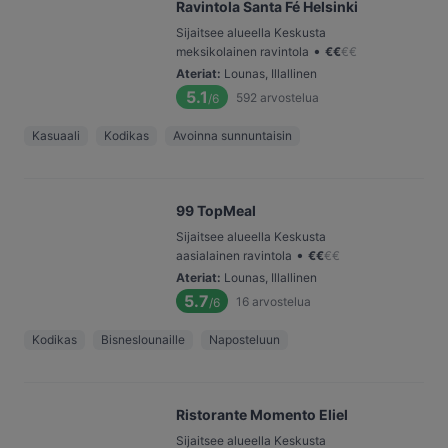
Ravintola Santa Fé Helsinki
Sijaitsee alueella Keskusta
•
meksikolainen ravintola
€
€
€
€
Ateriat
:
Lounas, Illallinen
5.1
592
arvostelua
/6
Kasuaali
Kodikas
Avoinna sunnuntaisin
99 TopMeal
Sijaitsee alueella Keskusta
•
aasialainen ravintola
€
€
€
€
Ateriat
:
Lounas, Illallinen
5.7
16
arvostelua
/6
Kodikas
Bisneslounaille
Naposteluun
Ristorante Momento Eliel
Sijaitsee alueella Keskusta