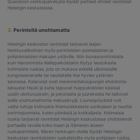
Quandoon verkkopalvelusta löydät parhaat etniset ravintolat
Helsingin keskustassa.
3.
Perinteitä unohtamatta
Helsingin keskustan ravintolat tarjoavat laajan
herkkuvalikoiman myös perinteisten suomalaisten ja
pohjoismaisten makujen ystäville. Niin lounasravintoloista
kuin hienommista illallispaikoistakin löytyy laadukasta
kotimaista ruokaa, jota on mukava esitellä ulkomaisille
kongressivieraille tai nautiskella itse hyvien ystävien
seurassa. Kalaruoat ovat merenrantakaupungin ehdotonta
luksusta! Hauki ja kuha taipuvat huippukokkien käsissä
uusiin ulottuvuuksiin, ja perunasta ja juureksista he taikovat
esille unohtumattomia makusävyjä. Lounaspöydistä voit
valita tuttuja kotiruokia lihamurekkeesta uunikalaan ja nauttia
perinnejuomista, kuten piimästä ja kotikaljasta. Kotimaisia
ruokia tarjoavat ravintolat Helsingin keskustassa yhdistelevät
parhaalla tavalla koko maan ja Itämeren alueen
ruokaperinteitä. Meren herkkujen ohella löydät Helsingin
keskustan ravintoloiden ruokalistoilta myös pohjoisen ruokia,