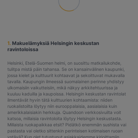
1.
Makuelämyksiä Helsingin keskustan
ravintoloissa
Helsinki, Etelä-Suomen helmi, on suosittu matkailukohde,
tulitpa mistä päin tahansa. Se on kansainvälinen kaupunki,
jossa kielet ja kulttuurit kohtaavat ja sekoittuvat mukavalla
tavalla. Kaupungin ilmeessä suomalainen perinne yhdistyy
ulkomaisiin vaikutteisiin, mikä näkyy arkkitehtuurissa ja
kuuluu kaduilla ja kaupoissa. Helsingin keskustan ravintolat
ilmentävät hyvin tätä kulttuurien kohtaamista: niiden
ruokalistoilta löytyy niin eurooppalaisia, aasialaisia kuin
amerikkalaisiakin herkkuja. Quandoon verkkosivuilta voit
katsoa, millaisia ravintoloita löytyy Helsingin keskustasta.
Millaista ruokapaikkaa etsit? Pidätkö enemmän sushista vai
pastasta vai oletko sittenkin perinteisen kotimaisen ruoan
ystävä? Kun olet tutustunut asiakkaidemme kirjoittamiin