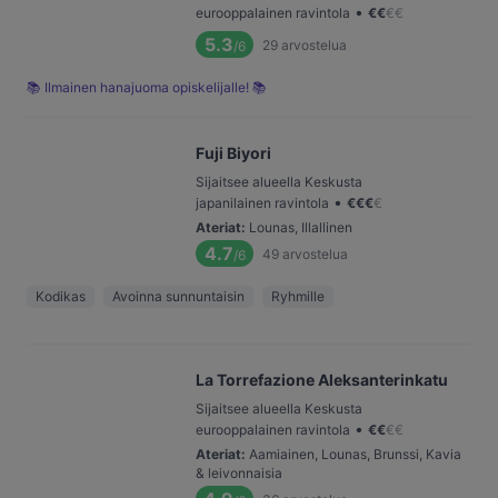
•
eurooppalainen ravintola
€
€
€
€
5.3
29
arvostelua
/6
📚 Ilmainen hanajuoma opiskelijalle! 📚
Fuji Biyori
Sijaitsee alueella Keskusta
•
japanilainen ravintola
€
€
€
€
Ateriat
:
Lounas, Illallinen
4.7
49
arvostelua
/6
Kodikas
Avoinna sunnuntaisin
Ryhmille
La Torrefazione Aleksanterinkatu
Sijaitsee alueella Keskusta
•
eurooppalainen ravintola
€
€
€
€
Ateriat
:
Aamiainen, Lounas, Brunssi, Kavia
& leivonnaisia