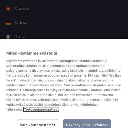
Sveitsi
Saksa
Italia
Suomi
Miten käytämme evästeitä
Käytämme evästeitä ja vastaavia teknologioita parantaaksemme ja
Yhdistyneet kuningaskunnat
personoidaksemme selailukokemustasi sekä optimoidaksemme
palvelujamme ja display-mainoksia. Jotta tämä olisi mahdollista, välitämme
tietoja myös kolmannen osapuolen palvelutarjoajille. Klikkaamalla “Hyväksy
Turkki
kaikki”, hyväksyn tämän. Jos sen sijaan haluat valita tietyt evästeet, ne
voidaan määrittää evästeasetuksissa. Voit peruuttaa suostumuksesi milloin
tahansa. Lisätietoja saat Yksityisyyskäytännöistämme. Huomaa, että vaikka
Alankomaat
hylkäät kaikki evästeet, meillä on silti tärkeitä evästeitä suoritettavana.
Nämä evästeet ovat välttämättömiä verkkosivuston toiminnalle, eikä niitä
voida kytkeä pois päältä järjestelmissämme. Henkilötietoja ei
Singapore
tallenneta.
Tietosuojaperiaatteet
Vain välttämättömät
Hyväksy kaikki evästeet