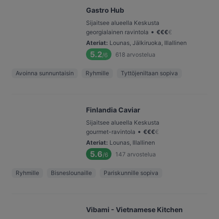
Gastro Hub
Sijaitsee alueella Keskusta
•
georgialainen ravintola
€
€
€
€
Ateriat
:
Lounas, Jälkiruoka, Illallinen
5.2
618
arvostelua
/6
Avoinna sunnuntaisin
Ryhmille
Tyttöjeniltaan sopiva
Finlandia Caviar
Sijaitsee alueella Keskusta
•
gourmet-ravintola
€
€
€
€
Ateriat
:
Lounas, Illallinen
5.6
147
arvostelua
/6
Ryhmille
Bisneslounaille
Pariskunnille sopiva
Vibami - Vietnamese Kitchen