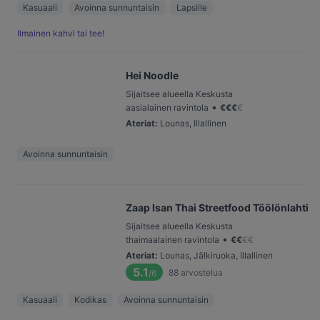
Kasuaali
Avoinna sunnuntaisin
Lapsille
Ilmainen kahvi tai tee!
Hei Noodle
Sijaitsee alueella Keskusta
•
aasialainen ravintola
€
€
€
€
Ateriat
:
Lounas, Illallinen
Avoinna sunnuntaisin
Zaap Isan Thai Streetfood Töölönlahti
Sijaitsee alueella Keskusta
•
thaimaalainen ravintola
€
€
€
€
Ateriat
:
Lounas, Jälkiruoka, Illallinen
5.1
88
arvostelua
/6
Kasuaali
Kodikas
Avoinna sunnuntaisin