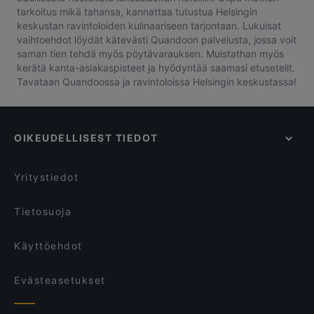
tarkoitus mikä tahansa, kannattaa tutustua Helsingin
keskustan ravintoloiden kulinaariseen tarjontaan. Lukuisat
vaihtoehdot löydät kätevästi Quandoon palvelusta, jossa voit
saman tien tehdä myös pöytävarauksen. Muistathan myös
kerätä kanta-asiakaspisteet ja hyödyntää saamasi etusetelit.
Tavataan Quandoossa ja ravintoloissa Helsingin keskustassa!
OIKEUDELLISEST TIEDOT
Yritystiedot
Tietosuoja
Käyttöehdot
Evästeasetukset