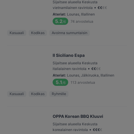
Sijaitsee alueella Keskusta
•
vietnamilainen ravintola
€
€
€
€
Ateriat
:
Lounas, Illallinen
5.2
74
arvostelua
/6
Kasuaali
Kodikas
Avoinna sunnuntaisin
Il Siciliano Espa
Sijaitsee alueella Keskusta
•
italialainen ravintola
€
€
€
€
Ateriat
:
Lounas, Jälkiruoka, Illallinen
5.1
113
arvostelua
/6
Kasuaali
Kodikas
Ryhmille
OPPA Korean BBQ Kluuvi
Sijaitsee alueella Keskusta
•
korealainen ravintola
€
€
€
€