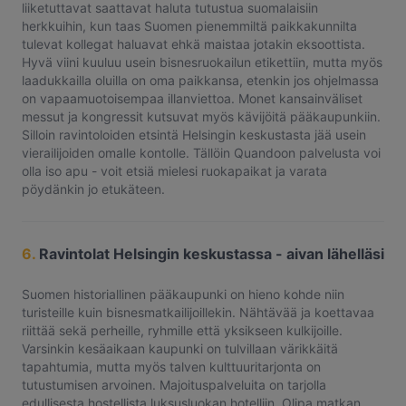
liiketuttavat saattavat haluta tutustua suomalaisiin
herkkuihin, kun taas Suomen pienemmiltä paikkakunnilta
tulevat kollegat haluavat ehkä maistaa jotakin eksoottista.
Hyvä viini kuuluu usein bisnesruokailun etikettiin, mutta myös
laadukkailla oluilla on oma paikkansa, etenkin jos ohjelmassa
on vapaamuotoisempaa illanviettoa. Monet kansainväliset
messut ja kongressit kutsuvat myös kävijöitä pääkaupunkiin.
Silloin ravintoloiden etsintä Helsingin keskustasta jää usein
vierailijoiden omalle kontolle. Tällöin Quandoon palvelusta voi
olla iso apu - voit etsiä mielesi ruokapaikat ja varata
pöydänkin jo etukäteen.
6.
Ravintolat Helsingin keskustassa - aivan lähelläsi
Suomen historiallinen pääkaupunki on hieno kohde niin
turisteille kuin bisnesmatkailijoillekin. Nähtävää ja koettavaa
riittää sekä perheille, ryhmille että yksikseen kulkijoille.
Varsinkin kesäaikaan kaupunki on tulvillaan värikkäitä
tapahtumia, mutta myös talven kulttuuritarjonta on
tutustumisen arvoinen. Majoituspalveluita on tarjolla
edullisesta hostellista luksusluokan hotelliin. Olipa matkan