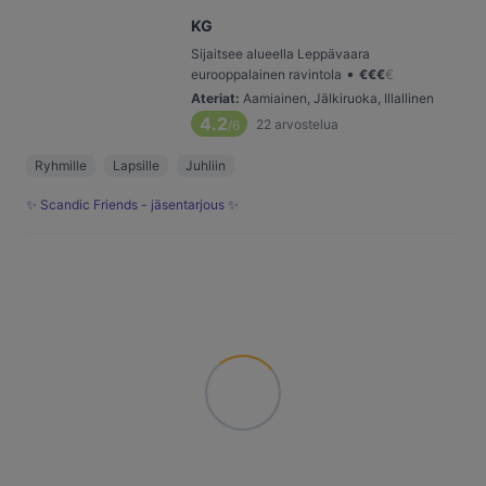
KG
Sijaitsee alueella Leppävaara
•
eurooppalainen ravintola
€
€
€
€
Ateriat
:
Aamiainen, Jälkiruoka, Illallinen
4.2
22
arvostelua
/6
Ryhmille
Lapsille
Juhliin
✨ Scandic Friends - jäsentarjous ✨