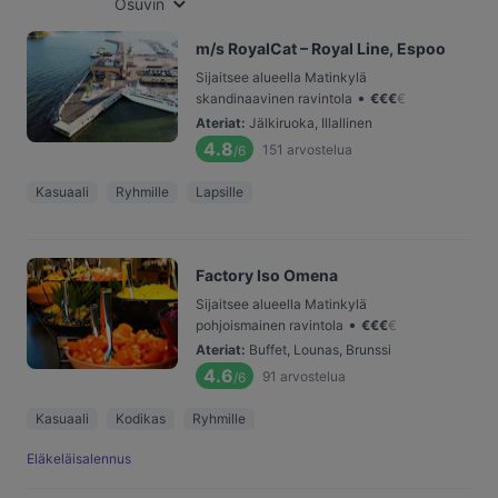
Osuvin
m/s RoyalCat – Royal Line, Espoo
Sijaitsee alueella Matinkylä
•
skandinaavinen ravintola
€
€
€
€
Ateriat
:
Jälkiruoka, Illallinen
4.8
151
arvostelua
/6
Kasuaali
Ryhmille
Lapsille
Factory Iso Omena
Sijaitsee alueella Matinkylä
•
pohjoismainen ravintola
€
€
€
€
Ateriat
:
Buffet, Lounas, Brunssi
4.6
91
arvostelua
/6
Kasuaali
Kodikas
Ryhmille
Eläkeläisalennus