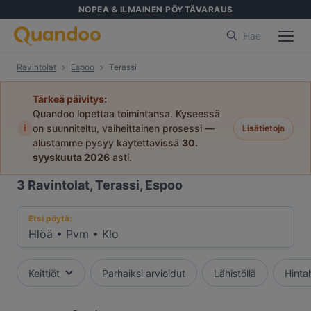
NOPEA & ILMAINEN PÖYTÄVARAUS
Hae
Ravintolat
Espoo
Terassi
Tärkeä päivitys:
Quandoo lopettaa toimintansa. Kyseessä
i
on suunniteltu, vaiheittainen prosessi —
Lisätietoja
alustamme pysyy käytettävissä
30.
syyskuuta 2026
asti.
3
Ravintolat, Terassi, Espoo
Etsi pöytä:
Hlöä
•
Pvm
•
Klo
Keittiöt
Parhaiksi arvioidut
Lähistöllä
Hinta