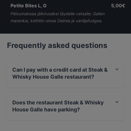
Petite Bites L, G
5,00€
Pikkumakeaa jälkiruoaksi täydelle vatsalle; Gallen
marenkia, keittiön omaa Daimia ja vaniljafudgea.
Frequently asked questions
Can I pay with a credit card at Steak &
Whisky House Galle restaurant?
Yes, you can pay with Apple Pay, Visa, MasterCard,
Debit / Maestro Card, Contactless payment.
Does the restaurant Steak & Whisky
House Galle have parking?
Yes, the restaurant Steak & Whisky House Galle has
Street Parking.