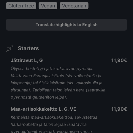
Gluten-free
Vegan
Vegetarian
Translate highlights to English
Starters
Jättiravut L, G
11,90€
Öljyssä tiristettyjä jättikatkaravun pyrstöjä.
Valittavana Espanjalaisittain (sis. valkosipulia ja
jalapenoja) tai Sisilialaisittain (sis. valkosipulia ja
sitruunaa). Tarjoillaan talon leivän kera (saatavilla
pyynnöstä gluteeniton leipä).
Maa-artisokkakeitto L, G, VE
11,90€
Kermaista maa-artisokkakeittoa, savustettua
härkärouhetta ja talon leipää (saatavilla
pyyngluteeniton leipä). Vegaaninen versio