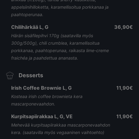
appelsiinihilloketta, karamellisoitua porkkanaa ja
paahtoperunaa.
Chilihärkää L, G
36,90€
Härän sisäfilepihvi 170g (saatavilla myös
300g/500g), chili crumblea, karamellisoitua
porkkanaa, paahtoperunaa, raikasta lime-creme
fraichéa ja paahdettua ananasta.
Desserts
Irish Coffee Brownie L, G
11,90€
Kosteaa irish coffee brownieta kera
mascarponevaahdon.
Kurpitsapiirakkaa L, G, VE
11,90€
Mehevää kurpitsapiirakkaa mascarponevaahdon
kera. (saatavilla myös vegaaninen vaihtoehto)