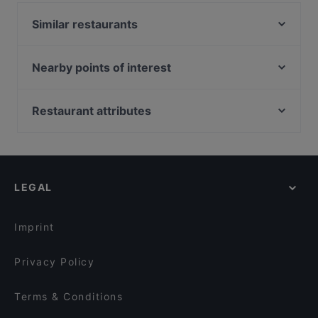
Similar restaurants
Ravintola Päre
Kalevi Bar & Kitchen
Nearby points of interest
Nuåvo
Töölönlahden puisto, Helsinki
El Oso
Finlandia-talo, Helsinki
Restaurant attributes
Pikku X
Urho Kekkosen muistomerkki, Helsinki
Restaurants For Groups in Pori
Olivo Bistro & Bar / Scandic Pori
Vapaamuurarin hauta, Helsinki
Restaurants For Business Lunch in Pori
Ristorante Momento Puuvilla
Töölönlahti, Helsinki
Gluten-free Options in Pori
Kellahden Kartano
LEGAL
Cosy Restaurants in Pori
Ravintola Merimesta
Casual Restaurants in Pori
Imprint
Privacy Policy
Terms & Conditions