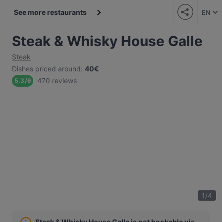
See more restaurants
EN
Steak & Whisky House Galle
Steak
Dishes priced around
:
40€
470 reviews
5.3
/
6
1
/
4
Steak & Whisky House Galle is not bookable via