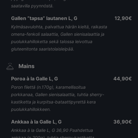
saatavilla pyynnöstä.
Gallen ”tapsa” lautanen L, G
12,90€
Kylmäsavulohta, palvattua härän kieltä, raikasta
omena-fenkoli salaattia, Gallen sienisalaattia ja
puolukkahilloketta sekä talossa leivottua
gluteenitonta saaristolaisleipää.
Mains
Poroa à la Galle L, G
44,90€
Poron filettä (n.170g), karamellisoitua
porkkanaa, Gallen sienisalaattia, tuhtia sherry-
kastiketta ja kurpitsa-bataattipyrettä kera
puolukkahillokkeen.
Ankkaa à la Galle L, G
36,90€
Ankkaa à la Galle L, G 36,90 Paahdettua
ankkaa (n.200g), tuhtia sherry-kastiketta,