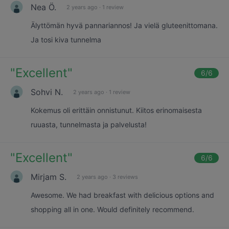
Nea Ö.
2 years ago
·
1 review
Älyttömän hyvä pannariannos! Ja vielä gluteenittomana.
Ja tosi kiva tunnelma
"
Excellent
"
6
/6
Sohvi N.
2 years ago
·
1 review
Kokemus oli erittäin onnistunut. Kiitos erinomaisesta
ruuasta, tunnelmasta ja palvelusta!
"
Excellent
"
6
/6
Mirjam S.
2 years ago
·
3 reviews
Awesome. We had breakfast with delicious options and
shopping all in one. Would definitely recommend.