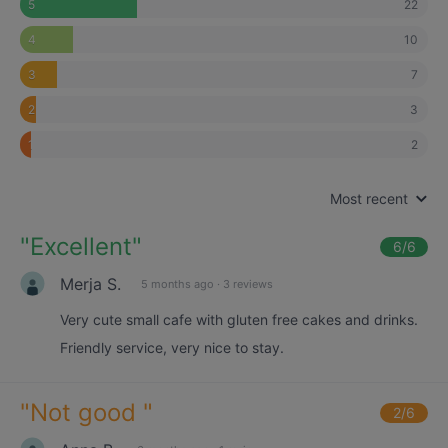
22
5
10
4
7
3
3
2
2
1
Most recent
"
Excellent
"
6
/6
Merja S.
5 months ago
·
3 reviews
Very cute small cafe with gluten free cakes and drinks.
Friendly service, very nice to stay.
"
Not good
"
2
/6