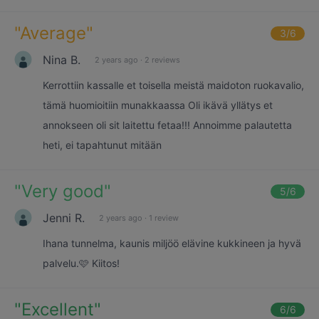
"
Average
"
3
/6
Nina B.
2 years ago
·
2 reviews
Kerrottiin kassalle et toisella meistä maidoton ruokavalio,
tämä huomioitiin munakkaassa Oli ikävä yllätys et
annokseen oli sit laitettu fetaa!!! Annoimme palautetta
heti, ei tapahtunut mitään
"
Very good
"
5
/6
Jenni R.
2 years ago
·
1 review
Ihana tunnelma, kaunis miljöö elävine kukkineen ja hyvä
palvelu.🩷 Kiitos!
"
Excellent
"
6
/6