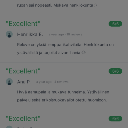
ruoan sai nopeasti. Mukava henkilökunta :)
"
Excellent
"
6
/6
Henriikka E.
a year ago
·
10 reviews
Relove on yksiä lempparikahviloita. Henkilökunta on
ystävällistä ja tarjoilut aivan ihania 🥺
"
Excellent
"
6
/6
Anu P.
a year ago
·
4 reviews
Hyvä aamupala ja mukava tunnelma. Ystävällinen
palvelu sekä erikoisruokavaliot otettu huomioon.
"
Excellent
"
6
/6