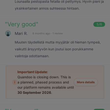
Lounaalla pestopasta fetalla oli pettymys. Hyvin pieni ja
yksinkertainen annos suhteessa hintaan.
"
Very good
"
5
/6
Mari R.
8 months ago
·
1 review
Muuten täydellistä mutta myyjätär oli hieman tympeä,
vaikutti ärsyyntyvön kun joutui ison porukkamme
valintoja odottamaan.
Important Update:
Quandoo is closing down. This is
i
a planned, phased process and
More details
our platform remains available until
30 September 2026
.