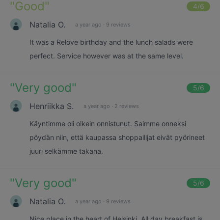
"
Good
"
4
/6
Natalia O.
a year ago
·
9 reviews
It was a Relove birthday and the lunch salads were
perfect. Service however was at the same level.
"
Very good
"
5
/6
Henriikka S.
a year ago
·
2 reviews
Käyntimme oli oikein onnistunut. Saimme onneksi
pöydän niin, että kaupassa shoppailijat eivät pyörineet
juuri selkämme takana.
"
Very good
"
5
/6
Natalia O.
a year ago
·
9 reviews
Nice place in the heart of Helsinki. All day breakfast is