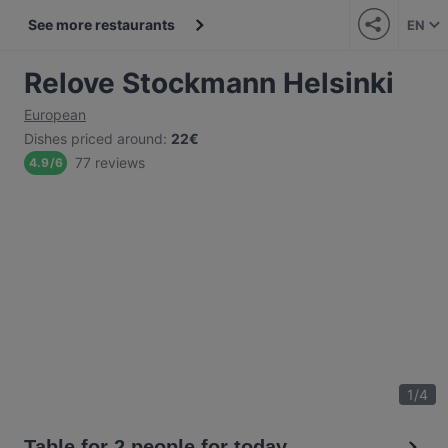
See more restaurants
EN
Relove Stockmann Helsinki
European
Dishes priced around
:
22€
77 reviews
4.9
/
6
1
/
4
Table for 2 people for today