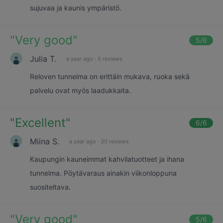
sujuvaa ja kaunis ympäristö.
"
Very good
"
5
/6
Julia T.
a year ago
·
5 reviews
Reloven tunnelma on erittäin mukava, ruoka sekä
palvelu ovat myös laadukkaita.
"
Excellent
"
6
/6
Miina S.
a year ago
·
30 reviews
Kaupungin kauneimmat kahvilatuotteet ja ihana
tunnelma. Pöytävaraus ainakin viikonloppuna
suositeltava.
"
Very good
"
5
/6