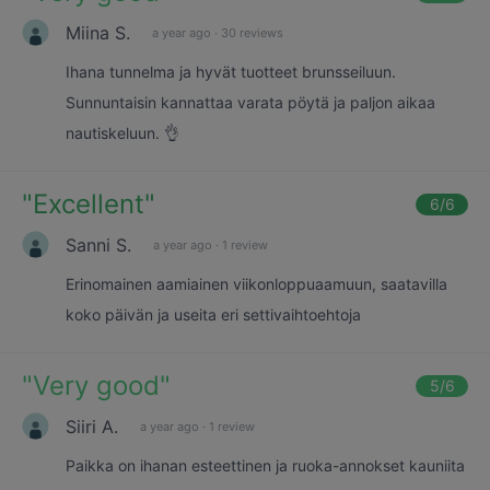
Miina S.
a year ago
·
30 reviews
Ihana tunnelma ja hyvät tuotteet brunsseiluun.
Sunnuntaisin kannattaa varata pöytä ja paljon aikaa
nautiskeluun. 👌
"
Excellent
"
6
/6
Sanni S.
a year ago
·
1 review
Erinomainen aamiainen viikonloppuaamuun, saatavilla
koko päivän ja useita eri settivaihtoehtoja
"
Very good
"
5
/6
Siiri A.
a year ago
·
1 review
Paikka on ihanan esteettinen ja ruoka-annokset kauniita