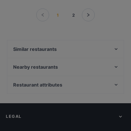
1
2
Similar restaurants
Marski by Scandic Breakfast
Viikinkiravintola Harald - Helsinki
Nearby restaurants
La Torrefazione Aleksanterinkatu
Il Centro - Scandic Helsinki Hub
Kuusi Palaa
Cafe Bar No 9
Restaurant attributes
Ravintola Base Camp Helsinki
Poke Mood Kluuvi
Restaurants For Business Lunch in Helsinki
Ravintola Santa Fé Helsinki
Vapiano Mikonkatu
Kid-friendly Restaurants in Helsinki
Aito Fresh Aikatalo
Más
Gluten-free Options in Helsinki
MorriSon's Helsinki
Chicken Joint Lönkka
LEGAL
Healthy Food in Helsinki
Seksico® City Bodega
Bierhaus Kamppi
English Speaking Restaurants in Helsinki
99 TopMeal
Monkey Rooftop Bar / Scandic Simonkenttä