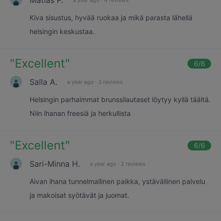
Kiva sisustus, hyvää ruokaa ja mikä parasta lähellä
helsingin keskustaa.
"
Excellent
"
6
/6
Salla A.
a year ago
·
3 reviews
Helsingin parhaimmat brunssilautaset löytyy kyllä täältä.
Niin ihanan freesiä ja herkullista
"
Excellent
"
6
/6
Sari-Minna H.
a year ago
·
2 reviews
Aivan ihana tunnelmallinen paikka, ystävällinen palvelu
ja makoisat syötävät ja juomat.