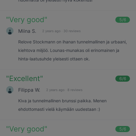
"
Very good
"
5
/6
Miina S.
2 years ago
·
30 reviews
Relove Stockmann on ihanan tunnelmallinen ja urbaani,
kiehtova miljöö. Lounas-munakas oli erinomainen ja
hinta-laatusuhde yleisesti ottaen ok.
"
Excellent
"
6
/6
Filippa W.
2 years ago
·
8 reviews
Kiva ja tunnelmallinen brunssi paikka. Menen
ehdottomasti vielä käymään uudestaan :)
"
Very good
"
5
/6