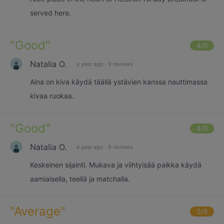
served here.
"
Good
"
4
/6
Natalia O.
a year ago
·
9 reviews
Aina on kiva käydä täällä ystävien kanssa nauttimassa
kivaa ruokaa.
"
Good
"
4
/6
Natalia O.
a year ago
·
9 reviews
Keskeinen sijainti. Mukava ja viihtyisää paikka käydä
aamiaisella, teellä ja matchalla.
"
Average
"
3
/6