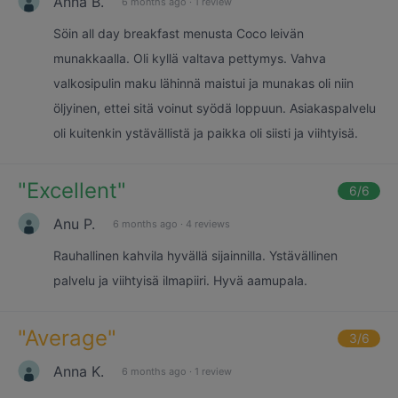
Anna B.
6 months ago
·
1 review
Söin all day breakfast menusta Coco leivän
munakkaalla. Oli kyllä valtava pettymys. Vahva
valkosipulin maku lähinnä maistui ja munakas oli niin
öljyinen, ettei sitä voinut syödä loppuun. Asiakaspalvelu
oli kuitenkin ystävällistä ja paikka oli siisti ja viihtyisä.
"
Excellent
"
6
/6
Anu P.
6 months ago
·
4 reviews
Rauhallinen kahvila hyvällä sijainnilla. Ystävällinen
palvelu ja viihtyisä ilmapiiri. Hyvä aamupala.
"
Average
"
3
/6
Anna K.
6 months ago
·
1 review