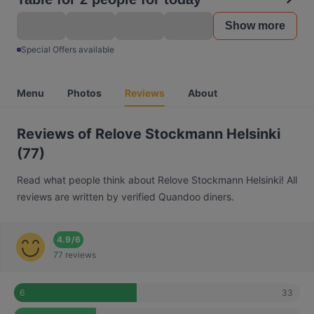
Show more
Special Offers available
Menu
Photos
Reviews
About
Reviews of Relove Stockmann Helsinki
(77)
Read what people think about Relove Stockmann Helsinki! All
reviews are written by verified Quandoo diners.
4.9
/
6
77 reviews
33
6