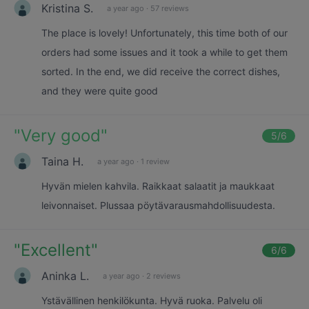
Kristina S.
a year ago
·
57 reviews
The place is lovely! Unfortunately, this time both of our
orders had some issues and it took a while to get them
sorted. In the end, we did receive the correct dishes,
and they were quite good
"
Very good
"
5
/6
Taina H.
a year ago
·
1 review
Hyvän mielen kahvila. Raikkaat salaatit ja maukkaat
leivonnaiset. Plussaa pöytävarausmahdollisuudesta.
"
Excellent
"
6
/6
Aninka L.
a year ago
·
2 reviews
Ystävällinen henkilökunta. Hyvä ruoka. Palvelu oli