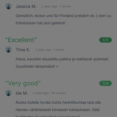
Jessica M.
2 years ago
·
1 review
Gemütlich, lecker und für Finnland preislich ok :) dort zu
frühstücken hat sich gelohnt!
"
Excellent
"
6
/6
Tiina K.
2 years ago
·
1 review
Ihana, kauniisti sisustettu paikka ja maittavat syömiset.
Suosittelen lämpimästi! ⭐️
"
Very good
"
5
/6
Ida M.
2 years ago
·
56 reviews
Ruoka todella hyvää mutta henkilökuntaa taisi olla
hieman vähänlaisesti kiireiseen kattaukseen. Siitä
huolimatta oli yleisesti hyvä kokemus!