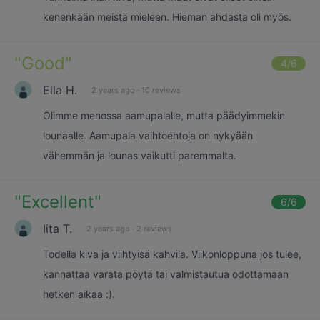
kenenkään meistä mieleen. Hieman ahdasta oli myös.
"
Good
"
4
/6
Ella H.
2 years ago
·
10 reviews
Olimme menossa aamupalalle, mutta päädyimmekin
lounaalle. Aamupala vaihtoehtoja on nykyään
vähemmän ja lounas vaikutti paremmalta.
"
Excellent
"
6
/6
Iita T.
2 years ago
·
2 reviews
Todella kiva ja viihtyisä kahvila. Viikonloppuna jos tulee,
kannattaa varata pöytä tai valmistautua odottamaan
hetken aikaa :).