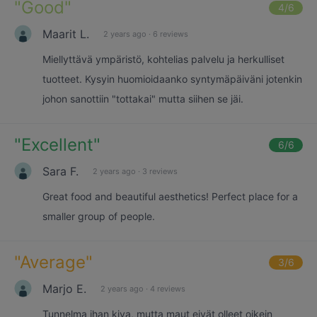
"
Good
"
4
/6
Maarit L.
2 years ago
·
6 reviews
Miellyttävä ympäristö, kohtelias palvelu ja herkulliset
tuotteet. Kysyin huomioidaanko syntymäpäiväni jotenkin
johon sanottiin "tottakai" mutta siihen se jäi.
"
Excellent
"
6
/6
Sara F.
2 years ago
·
3 reviews
Great food and beautiful aesthetics! Perfect place for a
smaller group of people.
"
Average
"
3
/6
Marjo E.
2 years ago
·
4 reviews
Tunnelma ihan kiva, mutta maut eivät olleet oikein