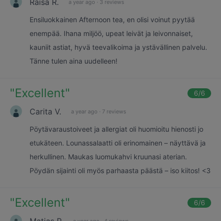
Raisa R.
a year ago
·
3 reviews
Ensiluokkainen Afternoon tea, en olisi voinut pyytää
enempää. Ihana miljöö, upeat leivät ja leivonnaiset,
kauniit astiat, hyvä teevalikoima ja ystävällinen palvelu.
Tänne tulen aina uudelleen!
"
Excellent
"
6
/6
Carita V.
a year ago
·
7 reviews
Pöytävaraustoiveet ja allergiat oli huomioitu hienosti jo
etukäteen. Lounassalaatti oli erinomainen – näyttävä ja
herkullinen. Maukas luomukahvi kruunasi aterian.
Pöydän sijainti oli myös parhaasta päästä – iso kiitos! <3
"
Excellent
"
6
/6
Matias P.
a year ago
·
4 reviews