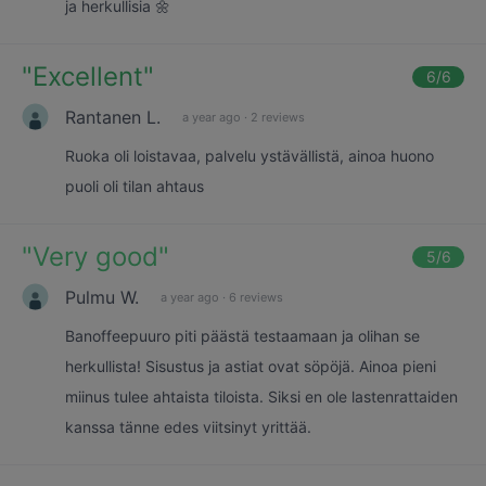
ja herkullisia 🌼
"
Excellent
"
6
/6
Rantanen L.
a year ago
·
2 reviews
Ruoka oli loistavaa, palvelu ystävällistä, ainoa huono
puoli oli tilan ahtaus
"
Very good
"
5
/6
Pulmu W.
a year ago
·
6 reviews
Banoffeepuuro piti päästä testaamaan ja olihan se
herkullista! Sisustus ja astiat ovat söpöjä. Ainoa pieni
miinus tulee ahtaista tiloista. Siksi en ole lastenrattaiden
kanssa tänne edes viitsinyt yrittää.