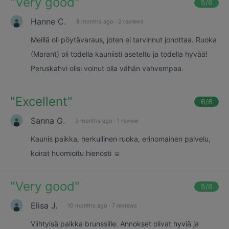
"
Very good
"
5
/6
Hanne C.
8 months ago
·
2 reviews
Meillä oli pöytävaraus, joten ei tarvinnut jonottaa. Ruoka
(Marant) oli todella kauniisti aseteltu ja todella hyvää!
Peruskahvi olisi voinut olla vähän vahvempaa.
"
Excellent
"
6
/6
Sanna G.
9 months ago
·
1 review
Kaunis paikka, herkullinen ruoka, erinomainen palvelu,
koirat huomioitu hienosti ☺️
"
Very good
"
5
/6
Elisa J.
10 months ago
·
7 reviews
Viihtyisä paikka brunssille. Annokset olivat hyviä ja