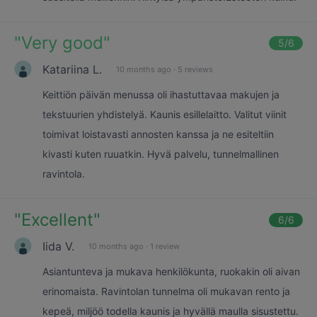
"
Very good
"
5
/6
Katariina L.
10 months ago
·
5 reviews
Keittiön päivän menussa oli ihastuttavaa makujen ja
tekstuurien yhdistelyä. Kaunis esillelaitto. Valitut viinit
toimivat loistavasti annosten kanssa ja ne esiteltiin
kivasti kuten ruuatkin. Hyvä palvelu, tunnelmallinen
ravintola.
"
Excellent
"
6
/6
Iida V.
10 months ago
·
1 review
Asiantunteva ja mukava henkilökunta, ruokakin oli aivan
erinomaista. Ravintolan tunnelma oli mukavan rento ja
kepeä, miljöö todella kaunis ja hyvällä maulla sisustettu.