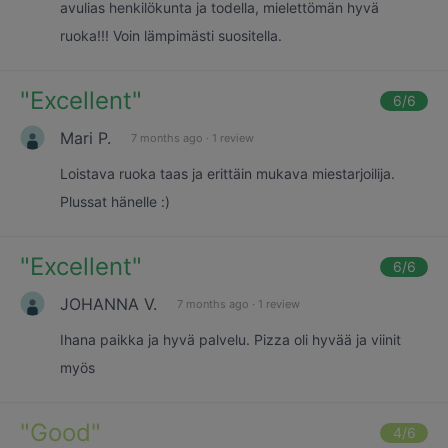
avulias henkilökunta ja todella, mielettömän hyvä
ruoka!!! Voin lämpimästi suositella.
"
Excellent
"
6
/6
Mari P.
7 months ago
·
1 review
Loistava ruoka taas ja erittäin mukava miestarjoilija.
Plussat hänelle :)
"
Excellent
"
6
/6
JOHANNA V.
7 months ago
·
1 review
Ihana paikka ja hyvä palvelu. Pizza oli hyvää ja viinit
myös
"
Good
"
4
/6