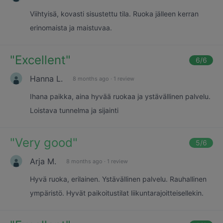
Viihtyisä, kovasti sisustettu tila. Ruoka jälleen kerran
erinomaista ja maistuvaa.
"
Excellent
"
6
/6
Hanna L.
8 months ago
·
1 review
Ihana paikka, aina hyvää ruokaa ja ystävällinen palvelu.
Loistava tunnelma ja sijainti
"
Very good
"
5
/6
Arja M.
8 months ago
·
1 review
Hyvä ruoka, erilainen. Ystävällinen palvelu. Rauhallinen
ympäristö. Hyvät paikoitustilat liikuntarajoitteisellekin.