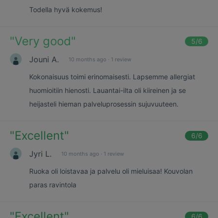
Todella hyvä kokemus!
"
Very good
"
5
/6
Jouni A.
10 months ago
·
1 review
Kokonaisuus toimi erinomaisesti. Lapsemme allergiat
huomioitiin hienosti. Lauantai-ilta oli kiireinen ja se
heijasteli hieman palveluprosessin sujuvuuteen.
"
Excellent
"
6
/6
Jyri L.
10 months ago
·
1 review
Ruoka oli loistavaa ja palvelu oli mieluisaa! Kouvolan
paras ravintola
"
Excellent
"
6
/6