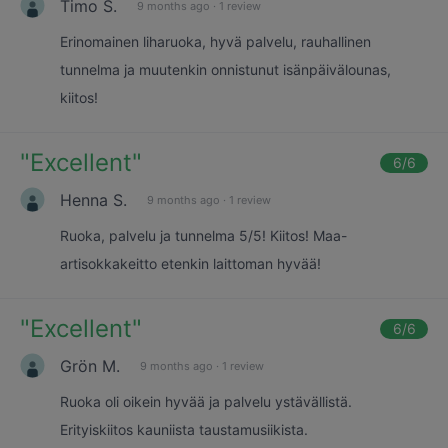
Timo S.
9 months ago
·
1 review
Erinomainen liharuoka, hyvä palvelu, rauhallinen
tunnelma ja muutenkin onnistunut isänpäivälounas,
kiitos!
"
Excellent
"
6
/6
Henna S.
9 months ago
·
1 review
Ruoka, palvelu ja tunnelma 5/5! Kiitos! Maa-
artisokkakeitto etenkin laittoman hyvää!
"
Excellent
"
6
/6
Grön M.
9 months ago
·
1 review
Ruoka oli oikein hyvää ja palvelu ystävällistä.
Erityiskiitos kauniista taustamusiikista.