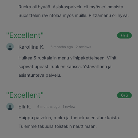
Ruoka oli hyvää. Asiakaspalvelu oli myös eri omaista.
Suosittelen ravintolaa myös muille. Pizzamenu oli hyvä.
"
Excellent
"
6
/6
Karoliina K.
6 months ago
·
2 reviews
Huikea 5 ruokalajin menu viinipaketteineen. Viinit
sopivat upeasti ruokien kanssa. Ystävällinen ja
asiantunteva palvelu.
"
Excellent
"
6
/6
Elli K.
6 months ago
·
1 review
Huippu palvelua, ruoka ja tunnelma ensiluokkaista.
Tulemme takuulla toistekin nauttimaan.