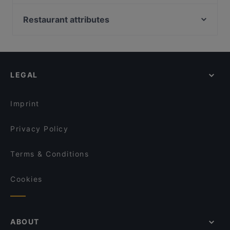
Pizzapaja
Keskusta, Vantaa
Ristorante Momento Veturi
Restaurant attributes
Restaurants For Groups in Kouvola
Restaurants For A Party in Kouvola
Kid-friendly Restaurants in Kouvola
LEGAL
Gluten-free Options in Kouvola
Cosy Restaurants in Kouvola
Imprint
Privacy Policy
Terms & Conditions
Cookies
ABOUT