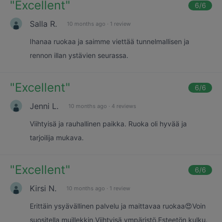
"
Excellent
"
6
/6
Salla R.
10 months ago
·
1 review
Ihanaa ruokaa ja saimme viettää tunnelmallisen ja
rennon illan ystävien seurassa.
"
Excellent
"
6
/6
Jenni L.
10 months ago
·
4 reviews
Viihtyisä ja rauhallinen paikka. Ruoka oli hyvää ja
tarjoilija mukava.
"
Excellent
"
6
/6
Kirsi N.
10 months ago
·
1 review
Erittäin ysyävällinen palvelu ja maittavaa ruokaa😍Voin
suositella muillekkin.Viihtyisä ympäristö.Esteetön kulku.