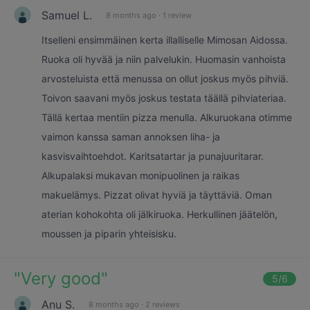
Samuel L.
8 months ago
·
1 review
Itselleni ensimmäinen kerta illalliselle Mimosan Aidossa.
Ruoka oli hyvää ja niin palvelukin. Huomasin vanhoista
arvosteluista että menussa on ollut joskus myös pihviä.
Toivon saavani myös joskus testata täällä pihviateriaa.
Tällä kertaa mentiin pizza menulla. Alkuruokana otimme
vaimon kanssa saman annoksen liha- ja
kasvisvaihtoehdot. Karitsatartar ja punajuuritarar.
Alkupalaksi mukavan monipuolinen ja raikas
makuelämys. Pizzat olivat hyviä ja täyttäviä. Oman
aterian kohokohta oli jälkiruoka. Herkullinen jäätelön,
moussen ja piparin yhteisisku.
"
Very good
"
5
/6
Anu S.
8 months ago
·
2 reviews