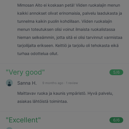
Mimosan Aito ei koskaan petä! Viiden ruokalajin menun
kaikki annokset olivat erinomaisia, palvelu laadukasta ja
tunnelma kaikin puolin kohdillaan. Viiden ruokalajin
menun toteutuksen olisi voinut ilmaista ruokalistassa
hieman selkeämmin, jotta sitä ei olisi tarvinnut varmistaa
tarjoilijalta erikseen. Keittiö ja tarjoilu oli tehokasta eikä
turhaa odottelua ollut.
"
Very good
"
5
/6
Sanna H.
9 months ago
·
1 review
Maittavav ruoka ja kaunis ympäristö. Hyvä palvelu,
asiakas lähtöistä toimintaa.
"
Excellent
"
6
/6