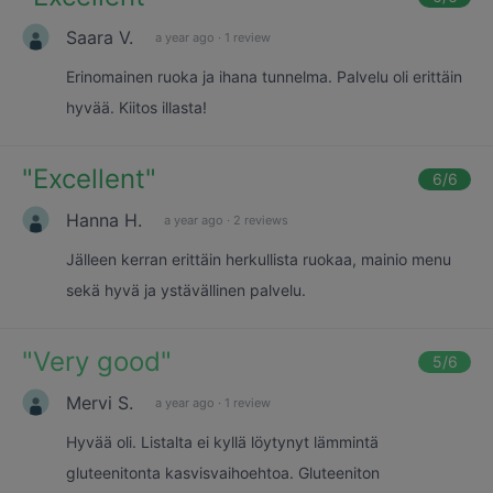
Saara V.
a year ago
·
1 review
Erinomainen ruoka ja ihana tunnelma. Palvelu oli erittäin
hyvää. Kiitos illasta!
"
Excellent
"
6
/6
Hanna H.
a year ago
·
2 reviews
Jälleen kerran erittäin herkullista ruokaa, mainio menu
sekä hyvä ja ystävällinen palvelu.
"
Very good
"
5
/6
Mervi S.
a year ago
·
1 review
Hyvää oli. Listalta ei kyllä löytynyt lämmintä
gluteenitonta kasvisvaihoehtoa. Gluteeniton