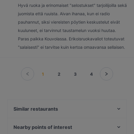
Hyvä ruoka ja erinomaiset "selostukset" tarjoilijoilla sekä
juomista että ruuista. Aivan ihanaa, kun ei radio
pauhannut, siksi viereisten pöytien keskustelut eivät
kuuluneet, ei tarvinnut taustamelun vuoksi huutaa.
Paras paikka Kouvolassa. Erikoisruokavaliot toteutuvat
"salaisesti" ei tarvitse kuin kertoa omaavansa sellaisen.
1
2
3
4
Similar restaurants
Bistro - Kouvola
Gastropub Betony
Nearby points of interest