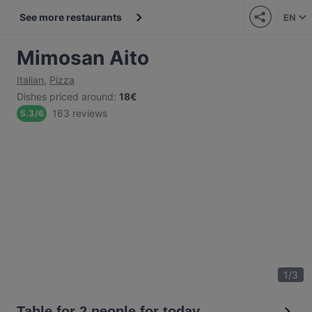
See more restaurants
EN
Mimosan Aito
Italian
,
Pizza
Dishes priced around
:
18€
163 reviews
5.3
/
6
1
/
3
Table for 2 people for today