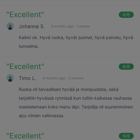
"
Excellent
"
6
/6
Johanna S.
9 months ago
·
1 review
Kaikki ok. Hyvä ruoka, hyvät juomat, hyvä palvelu, hyvä
tunnelma.
"
Excellent
"
6
/6
Timo L.
9 months ago
·
2 reviews
Ruoka oli taivaallisen hyvää ja monipuolista, sekä
tarjoiltiin hyvässä rytmissä kun tultiin kaikessa rauhassa
maistelemaan koko menu läpi. Tarjoilija oli suurenmoinen
apu viinien valinnassa.
"
Excellent
"
6
/6