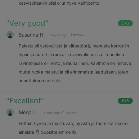
kasvispitsakin olisi ollut hyvä vaihtoehto.
"
Very good
"
5
/6
Susanna H.
a year ago
·
1 review
Palvelu oli ystävällistä ja kiireetöntä, menusta kerrottiin
hyvin ja autettiin ruoka- ja viinivalinnoissa. Tunnelma
ravintolassa oli rento ja rauhallinen. Ravintola on hintava,
mutta ruoka maistui ja oli erinomaista laadultaan, joten
annettakoon anteeksi.
"
Excellent
"
6
/6
Merja L.
a year ago
·
1 review
Erittäin hyvää ja maistuvaa, hyvistä ja tuoreista raaka-
aineista 👌 Suosittelemme 👍