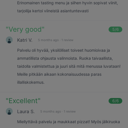
Erinomainen tasting menu ja siihen hyvin sopivat viinit,
tarjoilija kertoi viineistä asiantuntevasti
"
Very good
"
5
/6
Katri V.
5 months ago
·
1 review
Palvelu oli hyvää, yksilölliset toiveet huomioivaa ja
ammatillista ohjausta valinnoista. Ruoka taivaallista,
taidolla valmistettua ja juuri sitä mitä menussa luvataan!
Meille pitkään aikaan kokonaisuudessa paras
illalliskokemus.
"
Excellent
"
6
/6
Laura S.
5 months ago
·
1 review
Miellyttävä palvelu ja maukkaat pizzat! Myös jälkiruoka