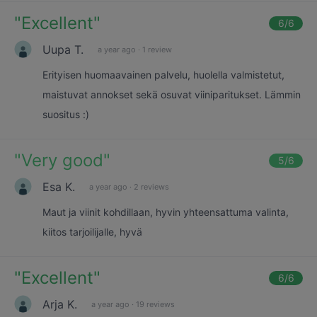
"
Excellent
"
6
/6
Uupa T.
a year ago
·
1 review
Erityisen huomaavainen palvelu, huolella valmistetut,
maistuvat annokset sekä osuvat viiniparitukset. Lämmin
suositus :)
"
Very good
"
5
/6
Esa K.
a year ago
·
2 reviews
Maut ja viinit kohdillaan, hyvin yhteensattuma valinta,
kiitos tarjoilijalle, hyvä
"
Excellent
"
6
/6
Arja K.
a year ago
·
19 reviews