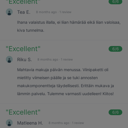
"
Excellent
"
6
/6
Tea E.
8 months ago
·
1 review
Ihana valaistus illalla, ei liian hämärää eikä liian valoisaa,
kiva tunnelma.
"
Excellent
"
6
/6
Riku S.
8 months ago
·
1 review
Mahtavia makuja päivän menussa. Viinipaketti oli
mietitty viimeisen päälle ja se tuki annosten
makukomponentteja täydellisesti. Erittäin mukava ja
lämmin palvelu. Tulemme varmasti uudelleen! Kiitos!
"
Excellent
"
6
/6
Matleena H.
8 months ago
·
1 review