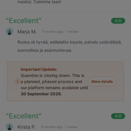
maistui. Tulemme taas!
"
Excellent
"
6
/6
Marja M.
5 months ago
·
1 review
Ruoka oli hyvää, esillelaitto kaunis, palvelu ystävällistä,
luonnollista ja asiantuntevaa.
Important Update:
Quandoo is closing down. This is
i
a planned, phased process and
More details
our platform remains available until
30 September 2026
.
"
Excellent
"
6
/6
Krista P.
6 months ago
·
1 review