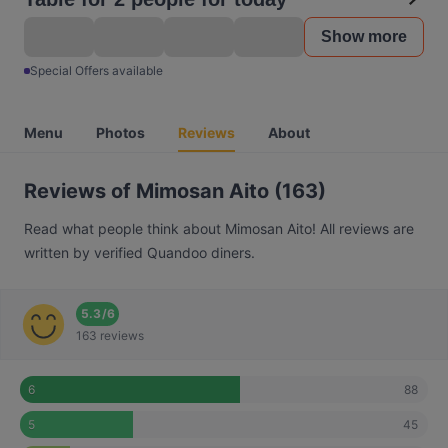
Show more
Special Offers available
Menu
Photos
Reviews
About
Reviews of Mimosan Aito (163)
Read what people think about Mimosan Aito! All reviews are
written by verified Quandoo diners.
5.3
/
6
163 reviews
88
6
45
5