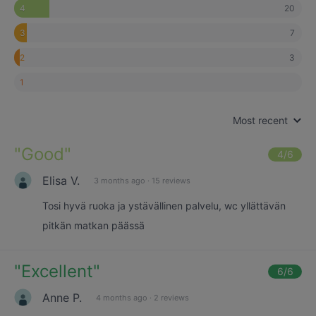
20
4
7
3
3
2
1
Most recent
"
Good
"
4
/6
Elisa V.
3 months ago
·
15 reviews
Tosi hyvä ruoka ja ystävällinen palvelu, wc yllättävän
pitkän matkan päässä
"
Excellent
"
6
/6
Anne P.
4 months ago
·
2 reviews