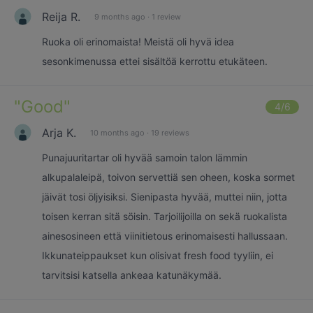
Reija R.
9 months ago
·
1 review
Ruoka oli erinomaista! Meistä oli hyvä idea
sesonkimenussa ettei sisältöä kerrottu etukäteen.
"
Good
"
4
/6
Arja K.
10 months ago
·
19 reviews
Punajuuritartar oli hyvää samoin talon lämmin
alkupalaleipä, toivon servettiä sen oheen, koska sormet
jäivät tosi öljyisiksi. Sienipasta hyvää, muttei niin, jotta
toisen kerran sitä söisin. Tarjoilijoilla on sekä ruokalista
ainesosineen että viinitietous erinomaisesti hallussaan.
Ikkunateippaukset kun olisivat fresh food tyyliin, ei
tarvitsisi katsella ankeaa katunäkymää.