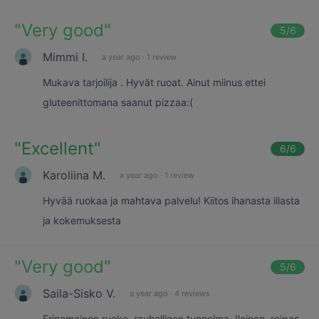
"
Very good
"
5
/6
Mimmi I.
a year ago
·
1 review
Mukava tarjoilija . Hyvät ruoat. Ainut miinus ettei
gluteenittomana saanut pizzaa:(
"
Excellent
"
6
/6
Karoliina M.
a year ago
·
1 review
Hyvää ruokaa ja mahtava palvelu! Kiitos ihanasta illasta
ja kokemuksesta
"
Very good
"
5
/6
Saila-Sisko V.
a year ago
·
4 reviews
Erinomainen ruoka, rauhallinen tunnelma. Iloinen, reipas