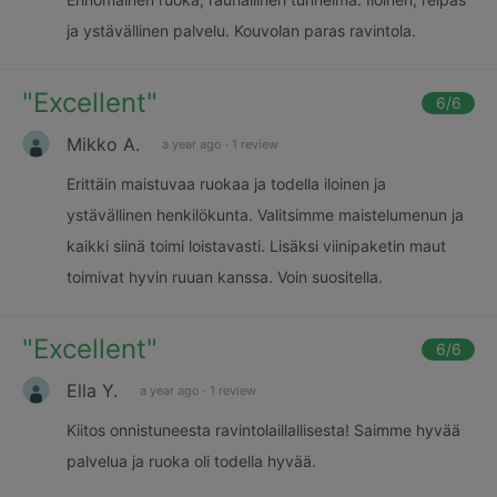
ja ystävällinen palvelu. Kouvolan paras ravintola.
"
Excellent
"
6
/6
Mikko A.
a year ago
·
1 review
Erittäin maistuvaa ruokaa ja todella iloinen ja
ystävällinen henkilökunta. Valitsimme maistelumenun ja
kaikki siinä toimi loistavasti. Lisäksi viinipaketin maut
toimivat hyvin ruuan kanssa. Voin suositella.
"
Excellent
"
6
/6
Ella Y.
a year ago
·
1 review
Kiitos onnistuneesta ravintolaillallisesta! Saimme hyvää
palvelua ja ruoka oli todella hyvää.