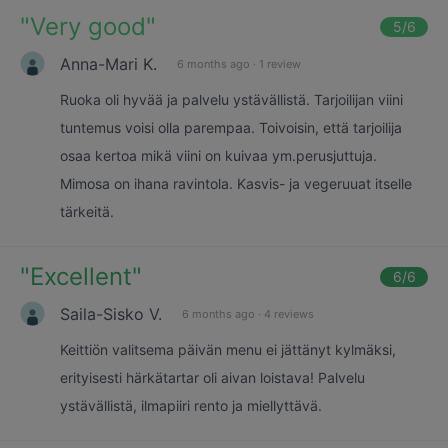
"
Very good
"
5
/6
Anna-Mari K.
6 months ago
·
1 review
Ruoka oli hyvää ja palvelu ystävällistä. Tarjoilijan viini
tuntemus voisi olla parempaa. Toivoisin, että tarjoilija
osaa kertoa mikä viini on kuivaa ym.perusjuttuja.
Mimosa on ihana ravintola. Kasvis- ja vegeruuat itselle
tärkeitä.
"
Excellent
"
6
/6
Saila-Sisko V.
6 months ago
·
4 reviews
Keittiön valitsema päivän menu ei jättänyt kylmäksi,
erityisesti härkätartar oli aivan loistava! Palvelu
ystävällistä, ilmapiiri rento ja miellyttävä.