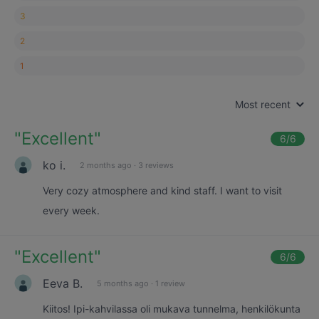
3
2
1
Most recent
"
Excellent
"
6
/6
ko i.
2 months ago
·
3 reviews
Very cozy atmosphere and kind staff. I want to visit
every week.
"
Excellent
"
6
/6
Eeva B.
5 months ago
·
1 review
Kiitos! Ipi-kahvilassa oli mukava tunnelma, henkilökunta