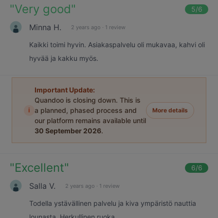
"
Very good
"
5
/6
Minna H.
2 years ago
·
1 review
Kaikki toimi hyvin. Asiakaspalvelu oli mukavaa, kahvi oli
hyvää ja kakku myös.
Important Update:
Quandoo is closing down. This is
i
a planned, phased process and
More details
our platform remains available until
30 September 2026
.
"
Excellent
"
6
/6
Salla V.
2 years ago
·
1 review
Todella ystävällinen palvelu ja kiva ympäristö nauttia
lounasta. Herkullinen ruoka.