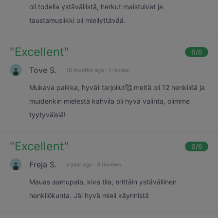
oli todella ystävällistä, herkut maistuivat ja
taustamusiikki oli miellyttävää.
"
Excellent
"
6
/6
Tove S.
10 months ago
·
1 review
Mukava paikka, hyvät tarjoilut🥰 meitä oli 12 henkilöä ja
muidenkin mielestä kahvila oli hyvä valinta, olimme
tyytyväisiä!
"
Excellent
"
6
/6
Freja S.
a year ago
·
3 reviews
Mauas aamupala, kiva tila, erittäin ystävällinen
henkilökunta. Jäi hyvä mieli käynnistä