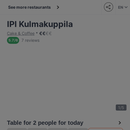
See more restaurants
EN
IPI Kulmakuppila
€
€
€
€
Cake & Coffee
7 reviews
5.7
/
6
1
/
5
Table for 2 people for today