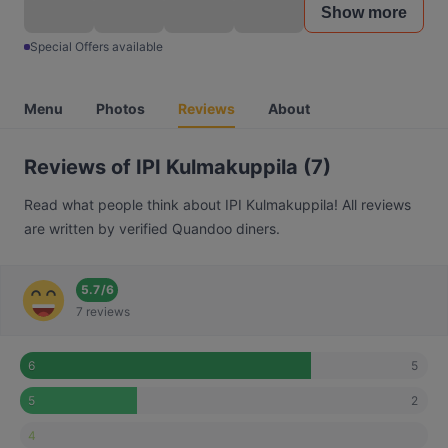
Show more
Special Offers available
Menu
Photos
Reviews
About
Reviews of IPI Kulmakuppila (7)
Read what people think about IPI Kulmakuppila! All reviews
are written by verified Quandoo diners.
5.7
/
6
7 reviews
5
6
2
5
4