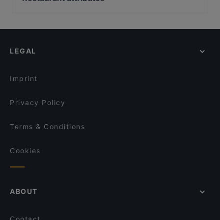
Lie Mi Kallio
Spasso Pizzeria
Kid-friendly Restaurants in Helsinki
Saigon Bistro
Alice Italian
Gluten-free Options in Helsinki
Flow Bar Kallio
Zen Sushi
English Speaking Restaurants in Helsinki
Boneless Flemari
16 Boom
LEGAL
Tourist-friendly Restaurants in Helsinki
BAMBU Asian Kitchen & Bar
Chill & Grill
Casual Restaurants in Helsinki
Oishi 18 Kallio
Ravintola Sture 16
Imprint
Peloton Cycling Eatery
Ravintola Bambu Sushi
Privacy Policy
Terms & Conditions
Cookies
ABOUT
Contact