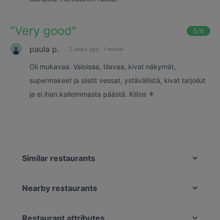
"
Very good
"
5
/6
paula p.
2 years ago
·
1 review
Oli mukavaa. Valoisaa, tilavaa, kivat näkymät,
supermakeet ja siistit vessat, ystävällistä, kivat tarjoilut
ja ei ihan kalleimmasta päästä. Kiitos ⚘️
Similar restaurants
Gastro Cafe Kallio
Seksico® Tacos Kallio
Nearby restaurants
Ravintola 14 Peaks
Pikku Eden
Bistro O Mat Hakaniemi
POCHA! Korean Street Dining
Restaurant attributes