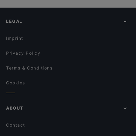
John Scott's Aura
Georgian Bistro
Pizzeria 450°C Hansakortteli
Ravintola 3. Linja
MorriSon's Turku
LEGAL
Ravintola Pikkupihvi
Grand Börs
Villa Wolax
Ravintola Más / Hamburger Börs Turku
Pian Pakari & Bistro
Imprint
Bryggman's
Iivari Cafe & Bistro
Zarillo Turku
Privacy Policy
Terms & Conditions
Cookies
ABOUT
Contact