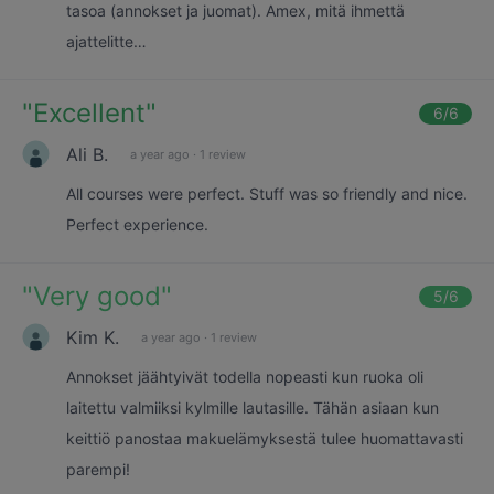
tasoa (annokset ja juomat). Amex, mitä ihmettä
ajattelitte…
"
Excellent
"
6
/6
Ali B.
a year ago
·
1 review
All courses were perfect. Stuff was so friendly and nice.
Perfect experience.
"
Very good
"
5
/6
Kim K.
a year ago
·
1 review
Annokset jäähtyivät todella nopeasti kun ruoka oli
laitettu valmiiksi kylmille lautasille. Tähän asiaan kun
keittiö panostaa makuelämyksestä tulee huomattavasti
parempi!