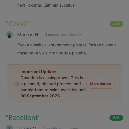
henkilökunta. Lämmin suositus.
"
Good
"
4
/6
Marcos H.
5 months ago
·
1 review
Ruoka ansaitsisi korkeammat pisteet. Paikan hieman
masentava yleisilme tiputtaa pisteitä.
Important Update:
Quandoo is closing down. This is
i
a planned, phased process and
More details
our platform remains available until
30 September 2026
.
"
Excellent
"
6
/6
Jarmo M.
5 months ago
·
1 review