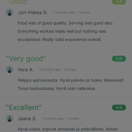
"
Good
"
4
/6
Jori-Pekka R.
5 months ago
·
1 review
Food was of good quality. Serving was good also.
Everything worked really well but nothing was
exceptional. Really solid experience overall.
"
Very good
"
5
/6
Vera A.
5 months ago
·
1 review
Helppo ajanvarausta. Hyvä palvelu ja ruoka. Mukavasti
Turun keskustassa. Hyvä uran valikoima.
"
Excellent
"
6
/6
Jaana S.
5 months ago
·
1 review
Hyvä ruoka, sopivat annokset ja ystävällinen, iloinen