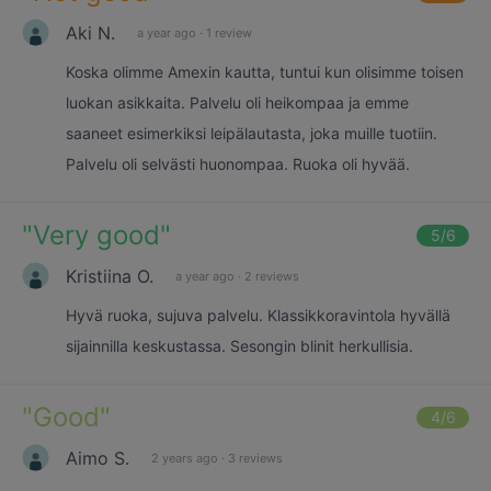
Aki N.
a year ago
·
1 review
Koska olimme Amexin kautta, tuntui kun olisimme toisen
luokan asikkaita. Palvelu oli heikompaa ja emme
saaneet esimerkiksi leipälautasta, joka muille tuotiin.
Palvelu oli selvästi huonompaa. Ruoka oli hyvää.
"
Very good
"
5
/6
Kristiina O.
a year ago
·
2 reviews
Hyvä ruoka, sujuva palvelu. Klassikkoravintola hyvällä
sijainnilla keskustassa. Sesongin blinit herkullisia.
"
Good
"
4
/6
Aimo S.
2 years ago
·
3 reviews