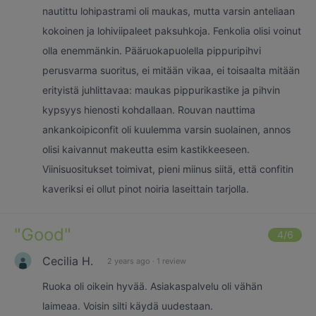
nautittu lohipastrami oli maukas, mutta varsin anteliaan
kokoinen ja lohiviipaleet paksuhkoja. Fenkolia olisi voinut
olla enemmänkin. Pääruokapuolella pippuripihvi
perusvarma suoritus, ei mitään vikaa, ei toisaalta mitään
erityistä juhlittavaa: maukas pippurikastike ja pihvin
kypsyys hienosti kohdallaan. Rouvan nauttima
ankankoipiconfit oli kuulemma varsin suolainen, annos
olisi kaivannut makeutta esim kastikkeeseen.
Viinisuositukset toimivat, pieni miinus siitä, että confitin
kaveriksi ei ollut pinot noiria laseittain tarjolla.
"
Good
"
4
/6
Cecilia H.
2 years ago
·
1 review
Ruoka oli oikein hyvää. Asiakaspalvelu oli vähän
laimeaa. Voisin silti käydä uudestaan.