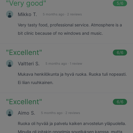
"
Very good
"
5
/6
Mikko T.
5 months ago
·
2 reviews
Very tasty food, professional service. Atmosphere is a
bit clinic because of no windows and music.
"
Excellent
"
6
/6
Valtteri S.
5 months ago
·
1 review
Mukava henkilökunta ja hyvä ruoka. Ruoka tuli nopeasti.
Ei liian ruuhkainen.
"
Excellent
"
6
/6
Aimo S.
5 months ago
·
2 reviews
Ruoka oli hyvää ja palvelu kaiken arvostelun yläpuolella.
Minulla oli joitakin ongelmia sovelluksen kanssa, mutta