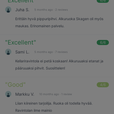
"
Excellent
"
6
/6
Juha S.
5 months ago
·
2 reviews
Erittäin hyvä pippuripihvi. Alkuruoka Skagen oli myös
maukas. Erinomainen palvelu.
"
Excellent
"
6
/6
Sami L.
5 months ago
·
7 reviews
Kellariravintola ei petä koskaan! Alkuruuaksi etanat ja
pääruuaksi pihvit. Suosittelen!
"
Good
"
4
/6
Markku V.
10 months ago
·
1 review
Liian kiireinen tarjoilija. Ruoka oli todella hyvää.
Ravintolan ilme mainio