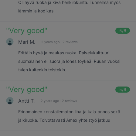
Oli hyvä ruoka ja kiva henkilökunta. Tunnelma myös
lämmin ja kodikas
"
Very good
"
5
/6
Mari M.
2 years ago
·
2 reviews
Erittäin hyvä ja maukas ruoka. Palvelukulttuuri
suomalainen eli suora ja löhes töykeä. Ruuan vuoksi
tulen kuitenkin toistekin.
"
Very good
"
5
/6
Antti T.
2 years ago
·
2 reviews
Erinomainen konstailematon liha-ja kala-annos sekä
jälkiruoka. Toivottavasti Amex yhteistyö jatkuu