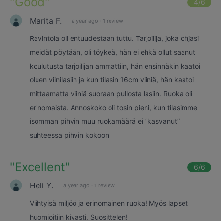
"
Good
"
4
/6
Marita F.
a year ago
·
1 review
Ravintola oli entuudestaan tuttu. Tarjoilija, joka ohjasi
meidät pöytään, oli töykeä, hän ei ehkä ollut saanut
koulutusta tarjoilijan ammattiin, hän ensinnäkin kaatoi
oluen viinilasiin ja kun tilasin 16cm viiniä, hän kaatoi
mittaamatta viiniä suoraan pullosta lasiin. Ruoka oli
erinomaista. Annoskoko oli tosin pieni, kun tilasimme
isomman pihvin muu ruokamäärä ei ”kasvanut”
suhteessa pihvin kokoon.
"
Excellent
"
6
/6
Heli Y.
a year ago
·
1 review
Viihtyisä miljöö ja erinomainen ruoka! Myös lapset
huomioitiin kivasti. Suosittelen!