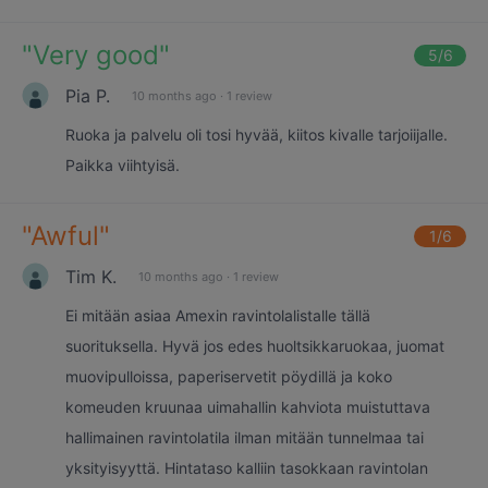
"
Very good
"
5
/6
Pia P.
10 months ago
·
1 review
Ruoka ja palvelu oli tosi hyvää, kiitos kivalle tarjoiijalle.
Paikka viihtyisä.
"
Awful
"
1
/6
Tim K.
10 months ago
·
1 review
Ei mitään asiaa Amexin ravintolalistalle tällä
suorituksella. Hyvä jos edes huoltsikkaruokaa, juomat
muovipulloissa, paperiservetit pöydillä ja koko
komeuden kruunaa uimahallin kahviota muistuttava
hallimainen ravintolatila ilman mitään tunnelmaa tai
yksityisyyttä. Hintataso kalliin tasokkaan ravintolan