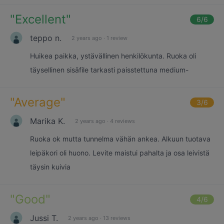
"
Excellent
"
6
/6
teppo n.
2 years ago
·
1 review
Huikea paikka, ystävällinen henkilökunta. Ruoka oli
täysellinen sisäfile tarkasti paisstettuna medium-
"
Average
"
3
/6
Marika K.
2 years ago
·
4 reviews
Ruoka ok mutta tunnelma vähän ankea. Alkuun tuotava
leipäkori oli huono. Levite maistui pahalta ja osa leivistä
täysin kuivia
"
Good
"
4
/6
Jussi T.
2 years ago
·
13 reviews