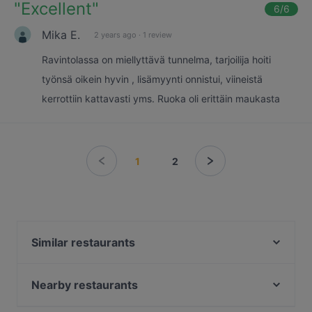
"
Excellent
"
6
/6
Mika E.
2 years ago
·
1 review
Ravintolassa on miellyttävä tunnelma, tarjoilija hoiti
työnsä oikein hyvin , lisämyynti onnistui, viineistä
kerrottiin kattavasti yms. Ruoka oli erittäin maukasta
1
2
Similar restaurants
Brahen Kellari
Bar4
Nearby restaurants
Viikinkiravintola Harald - Turku
Gastropub Löytö