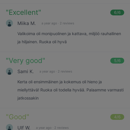
"
Excellent
"
6
/6
Miika M.
a year ago
·
2 reviews
Valikoima oli monipuolinen ja kattava, miljöö rauhallinen
ja hiljainen. Ruoka oli hyvä
"
Very good
"
5
/6
Sami K.
a year ago
·
2 reviews
Kerta oli ensimmäinen ja kokemus oli hieno ja
miellyttävä! Ruoka oli todella hyvää. Palaamme varmasti
jatkossakin
"
Good
"
4
/6
Ulf W.
a year ago
·
2 reviews