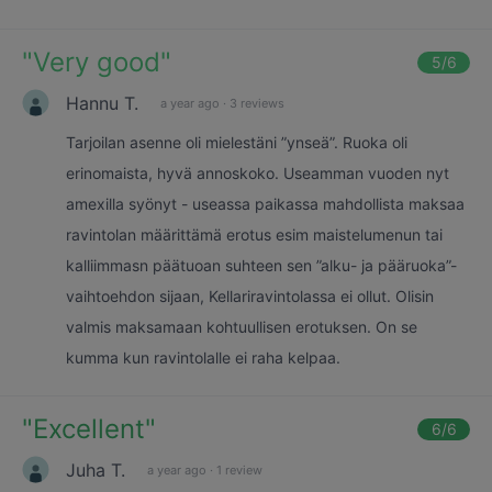
"
Very good
"
5
/6
Hannu T.
a year ago
·
3 reviews
Tarjoilan asenne oli mielestäni ”ynseä”. Ruoka oli
erinomaista, hyvä annoskoko. Useamman vuoden nyt
amexilla syönyt - useassa paikassa mahdollista maksaa
ravintolan määrittämä erotus esim maistelumenun tai
kalliimmasn päätuoan suhteen sen ”alku- ja pääruoka”-
vaihtoehdon sijaan, Kellariravintolassa ei ollut. Olisin
valmis maksamaan kohtuullisen erotuksen. On se
kumma kun ravintolalle ei raha kelpaa.
"
Excellent
"
6
/6
Juha T.
a year ago
·
1 review