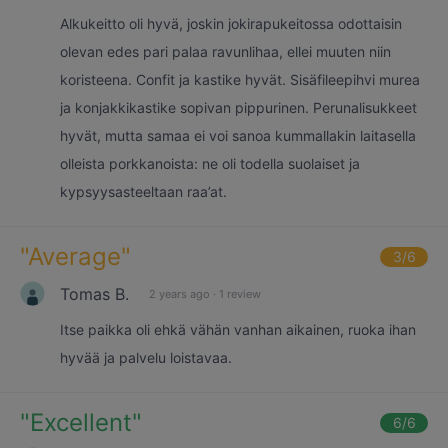
Alkukeitto oli hyvä, joskin jokirapukeitossa odottaisin
olevan edes pari palaa ravunlihaa, ellei muuten niin
koristeena. Confit ja kastike hyvät. Sisäfileepihvi murea
ja konjakkikastike sopivan pippurinen. Perunalisukkeet
hyvät, mutta samaa ei voi sanoa kummallakin laitasella
olleista porkkanoista: ne oli todella suolaiset ja
kypsyysasteeltaan raa’at.
"
Average
"
3
/6
Tomas B.
2 years ago
·
1 review
Itse paikka oli ehkä vähän vanhan aikainen, ruoka ihan
hyvää ja palvelu loistavaa.
"
Excellent
"
6
/6