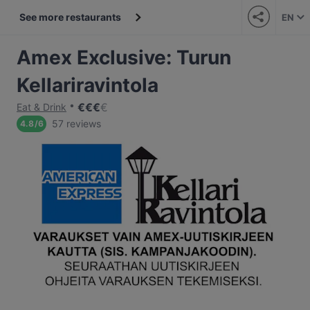
See more restaurants
EN
Amex Exclusive: Turun
Kellariravintola
€
€
€
€
Eat & Drink
57 reviews
4.8
/
6