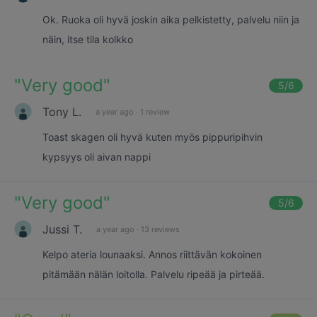
Ok. Ruoka oli hyvä joskin aika pelkistetty, palvelu niin ja
näin, itse tila kolkko
"
Very good
"
5
/6
Tony L.
a year ago
·
1 review
Toast skagen oli hyvä kuten myös pippuripihvin
kypsyys oli aivan nappi
"
Very good
"
5
/6
Jussi T.
a year ago
·
13 reviews
Kelpo ateria lounaaksi. Annos riittävän kokoinen
pitämään nälän loitolla. Palvelu ripeää ja pirteää.