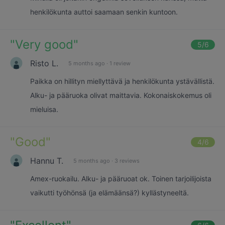
henkilökunta auttoi saamaan senkin kuntoon.
"
Very good
"
5
/6
Risto L.
5 months ago
·
1 review
Paikka on hillityn miellyttävä ja henkilökunta ystävällistä.
Alku- ja pääruoka olivat maittavia. Kokonaiskokemus oli
mieluisa.
"
Good
"
4
/6
Hannu T.
5 months ago
·
3 reviews
Amex-ruokailu. Alku- ja pääruoat ok. Toinen tarjoilijoista
vaikutti työhönsä (ja elämäänsä?) kyllästyneeltä.