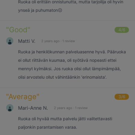
Ruoka oli erittäin onnistunutta, mutta tarjoilija oli hyvin
ynseä ja puhumaton☹️
"
Good
"
4
/6
Matti V.
2 years ago
·
1 review
Ruoka ja henkilökunnan palveluasenne hyvä. Pääruoka
ei ollut riittävän kuumaa, oli syötävä nopeasti ettei
mennyt kylmäksi. Jos ruoka olisi ollut lämpimämpää,
olisi arvostelu ollut vähintäänkin 'erinomaista'.
"
Average
"
3
/6
Mari-Anne N.
2 years ago
·
1 review
Ruoka oli hyvää mutta palvelu jätti valitettavasti
paljonkin parantamisen varaa.