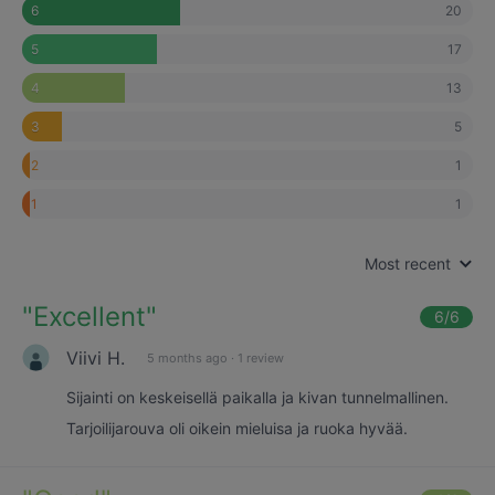
20
6
17
5
13
4
5
3
1
2
1
1
Most recent
"
Excellent
"
6
/6
Viivi H.
5 months ago
·
1 review
Sijainti on keskeisellä paikalla ja kivan tunnelmallinen.
Tarjoilijarouva oli oikein mieluisa ja ruoka hyvää.