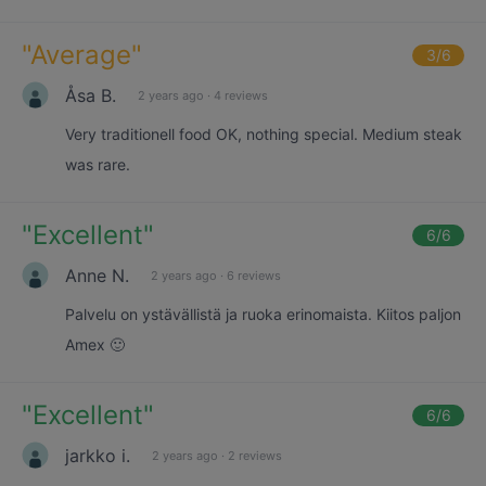
"
Average
"
3
/6
Åsa B.
2 years ago
·
4 reviews
Very traditionell food OK, nothing special. Medium steak
was rare.
"
Excellent
"
6
/6
Anne N.
2 years ago
·
6 reviews
Palvelu on ystävällistä ja ruoka erinomaista. Kiitos paljon
Amex 🙂
"
Excellent
"
6
/6
jarkko i.
2 years ago
·
2 reviews