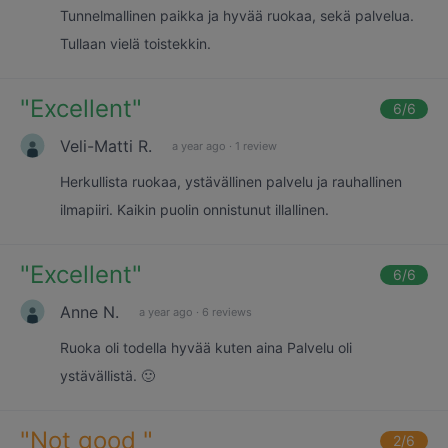
Tunnelmallinen paikka ja hyvää ruokaa, sekä palvelua.
Tullaan vielä toistekkin.
"
Excellent
"
6
/6
Veli-Matti R.
a year ago
·
1 review
Herkullista ruokaa, ystävällinen palvelu ja rauhallinen
ilmapiiri. Kaikin puolin onnistunut illallinen.
"
Excellent
"
6
/6
Anne N.
a year ago
·
6 reviews
Ruoka oli todella hyvää kuten aina Palvelu oli
ystävällistä. 🙂
"
Not good
"
2
/6