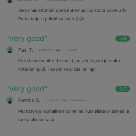
Aivan mielettömän upea kokemus ! Loistava palvelu 👍
Paras tarjoilu pitkään aikaan 👍👍
"
Very good
"
5
/6
Pasi T.
5 months ago
·
1 review
Kaikki toimi moitteettomasti, palvelu hyvää ja ruoka
riittävän hyvä, ilmapiiri voisi olla intiimpi
"
Very good
"
5
/6
Patrick S.
5 months ago
·
3 reviews
Mutkaton ja rauhallinen tunnelma, ruokalista oli selkeä ja
ruoka oli maukasta.