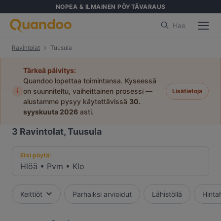
NOPEA & ILMAINEN PÖYTÄVARAUS
Hae
Ravintolat
Tuusula
Tärkeä päivitys:
Quandoo lopettaa toimintansa. Kyseessä
i
on suunniteltu, vaiheittainen prosessi —
Lisätietoja
alustamme pysyy käytettävissä
30.
syyskuuta 2026
asti.
3
Ravintolat, Tuusula
Etsi pöytä:
Hlöä
•
Pvm
•
Klo
Keittiöt
Parhaiksi arvioidut
Lähistöllä
Hinta