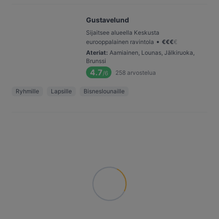
Gustavelund
Sijaitsee alueella Keskusta
•
eurooppalainen ravintola
€
€
€
€
Ateriat
:
Aamiainen, Lounas, Jälkiruoka,
Brunssi
4.7
258
arvostelua
/6
Ryhmille
Lapsille
Bisneslounaille