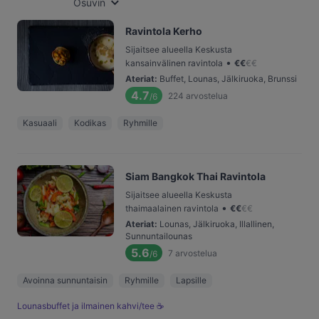
Osuvin
Ravintola Kerho
Sijaitsee alueella Keskusta
•
kansainvälinen ravintola
€
€
€
€
Ateriat
:
Buffet, Lounas, Jälkiruoka, Brunssi
4.7
224
arvostelua
/6
Kasuaali
Kodikas
Ryhmille
Siam Bangkok Thai Ravintola
Sijaitsee alueella Keskusta
•
thaimaalainen ravintola
€
€
€
€
Ateriat
:
Lounas, Jälkiruoka, Illallinen,
Sunnuntailounas
5.6
7
arvostelua
/6
Avoinna sunnuntaisin
Ryhmille
Lapsille
Lounasbuffet ja ilmainen kahvi/tee ☕️