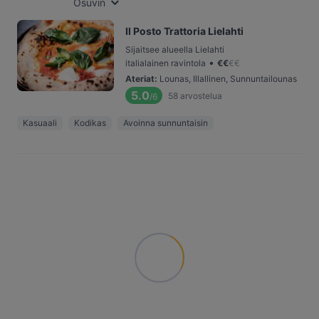
Osuvin
Il Posto Trattoria Lielahti
Sijaitsee alueella Lielahti
•
italialainen ravintola
€
€
€
€
Ateriat
:
Lounas, Illallinen, Sunnuntailounas
5.0
58
arvostelua
/6
Kasuaali
Kodikas
Avoinna sunnuntaisin