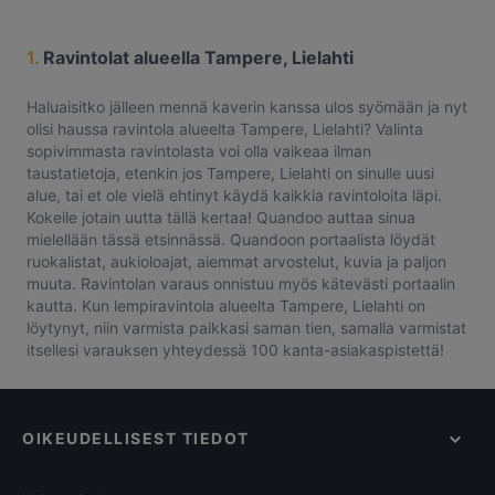
1.
Ravintolat alueella Tampere, Lielahti
Haluaisitko jälleen mennä kaverin kanssa ulos syömään ja nyt
olisi haussa ravintola alueelta Tampere, Lielahti? Valinta
sopivimmasta ravintolasta voi olla vaikeaa ilman
taustatietoja, etenkin jos Tampere, Lielahti on sinulle uusi
alue, tai et ole vielä ehtinyt käydä kaikkia ravintoloita läpi.
Kokeile jotain uutta tällä kertaa! Quandoo auttaa sinua
mielellään tässä etsinnässä. Quandoon portaalista löydät
ruokalistat, aukioloajat, aiemmat arvostelut, kuvia ja paljon
muuta. Ravintolan varaus onnistuu myös kätevästi portaalin
kautta. Kun lempiravintola alueelta Tampere, Lielahti on
löytynyt, niin varmista paikkasi saman tien, samalla varmistat
itsellesi varauksen yhteydessä 100 kanta-asiakaspistettä!
OIKEUDELLISEST TIEDOT