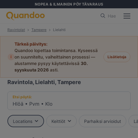
NOPEA & ILMAINEN PÖYTÄVARAUS
Hae
Ravintolat
Tampere
Lielahti
Tärkeä päivitys:
Quandoo lopettaa toimintansa. Kyseessä
i
on suunniteltu, vaiheittainen prosessi —
Lisätietoja
alustamme pysyy käytettävissä
30.
syyskuuta 2026
asti.
Ravintola, Lielahti, Tampere
Etsi pöytä:
Hlöä
•
Pvm
•
Klo
Locations
Keittiöt
Parhaiksi arvioidut
Lä