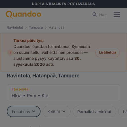
NOPEA & ILMAINEN PÖYTÄVARAUS
Hae
Ravintolat
Tampere
Hatanpää
Tärkeä päivitys:
Quandoo lopettaa toimintansa. Kyseessä
i
on suunniteltu, vaiheittainen prosessi —
Lisätietoja
alustamme pysyy käytettävissä
30.
syyskuuta 2026
asti.
Ravintola, Hatanpää, Tampere
Etsi pöytä:
Hlöä
•
Pvm
•
Klo
Locations
Keittiöt
Parhaiksi arvioidut
Lä