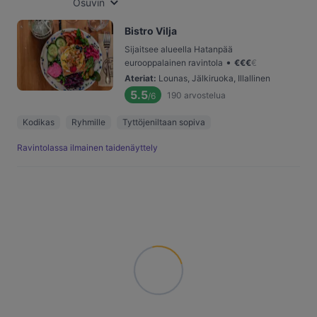
Osuvin
Bistro Vilja
Sijaitsee alueella Hatanpää
•
eurooppalainen ravintola
€
€
€
€
Ateriat
:
Lounas, Jälkiruoka, Illallinen
5.5
190
arvostelua
/6
Kodikas
Ryhmille
Tyttöjeniltaan sopiva
Ravintolassa ilmainen taidenäyttely