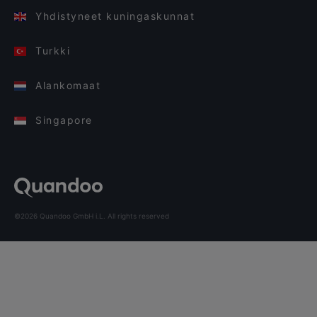
Yhdistyneet kuningaskunnat
Turkki
Alankomaat
Singapore
©2026 Quandoo GmbH i.L. All rights reserved