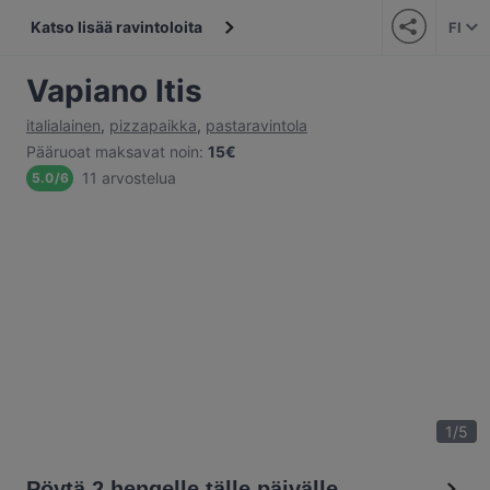
Katso lisää ravintoloita
FI
Vapiano Itis
italialainen
,
pizzapaikka
,
pastaravintola
Pääruoat maksavat noin
:
15€
11 arvostelua
5.0
/
6
1
/
5
Pöytä 2 hengelle tälle päivälle