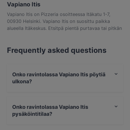
Vapiano Itis
Vapiano Itis on Pizzeria osoitteessa Itäkatu 1-7,
00930 Helsinki. Vapiano Itis on suosittu paikka
alueella Itäkeskus. Etsitpä pientä purtavaa tai pitkän
kaavan herkuttelukokemusta, kannattaa tutustua
kohteen Vapiano Itis annoksiin ja kokea autenttinen
Frequently asked questions
italialainen ruoka kaupungissa Helsinki.
Onko ravintolassa Vapiano Itis pöytiä
ulkona?
Ei, ravintolassa Vapiano Itis ei ole pöytiä ulkona.
Onko ravintolassa Vapiano Itis
pysäköintitilaa?
Kyllä, ravintolassa Vapiano Itis on Julkinen