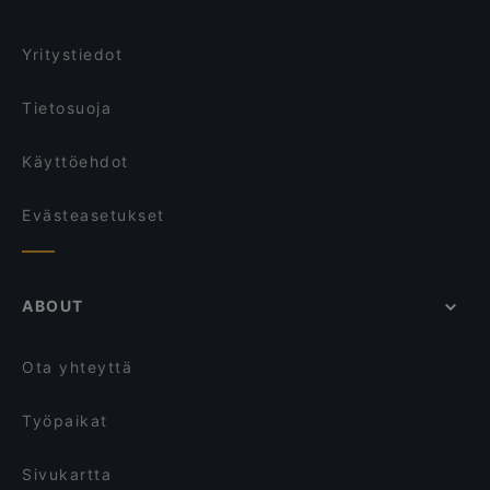
Il Treno
Ravintola Susav
Ravintolat, Turistit tervetulleita, Helsinki
Treffi Herttoniemi
Ravintola Vietnami
Yritystiedot
Piccola Trattoria Kalasatama
Restaurant Puksu Room
Tietosuoja
Käyttöehdot
Evästeasetukset
ABOUT
Ota yhteyttä
Työpaikat
Sivukartta