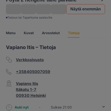
Näytä enemmän
Tarjous tai Tapahtuma saatavilla
Menu
Kuvat
Arvostelut
Tietoja
Vapiano Itis – Tietoja
Verkkosivusto
+358405007059
Vapiano Itis
Itäkatu 1-7
00930 Helsinki
Auki nyt
-
Sulkee 21:00