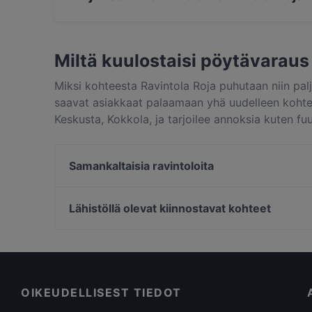
Kyllä, ravintola Ravintola Roja tarjoilee euro
ruokaa.
Miltä kuulostaisi pöytävaraus
Miksi kohteesta Ravintola Roja puhutaan niin pa
saavat asiakkaat palaamaan yhä uudelleen kohtees
Keskusta, Kokkola, ja tarjoilee annoksia kuten fu
erottuu muista kaupungin Kokkola paikoista ja va
Samankaltaisia ravintoloita
Humo Ravintola
Lähistöllä olevat kiinnostavat kohteet
WHS Teatteri Union, Helsinki
Pitkäsilta, Helsinki
Vapaamuurarin hauta, Helsinki
OIKEUDELLISEST TIEDOT