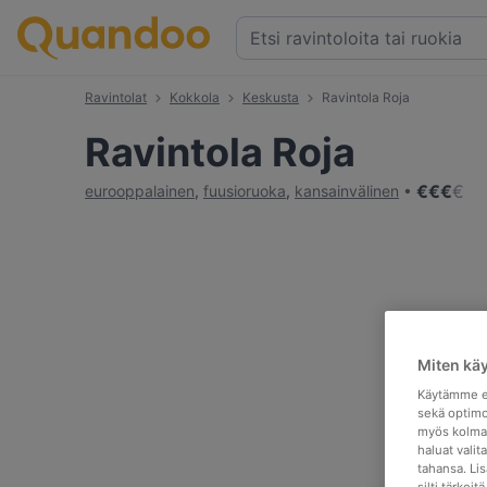
Ravintolat
Kokkola
Keskusta
Ravintola Roja
Ravintola Roja
€
€
€
€
eurooppalainen
,
fuusioruoka
,
kansainvälinen
Miten kä
Käytämme ev
sekä optimo
myös kolman
haluat valit
tahansa. Li