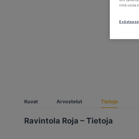
silti tärkei
niitä voida 
Evästease
Kuvat
Arvostelut
Tietoja
Ravintola Roja – Tietoja