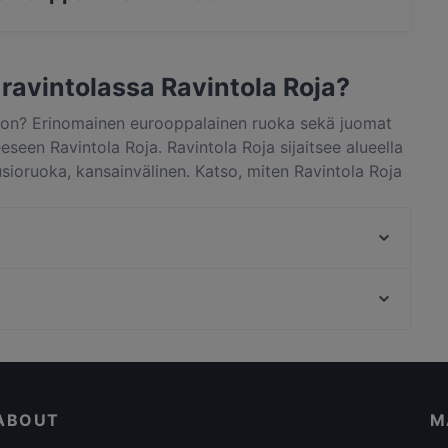
oppalainen ruokaa ja myös fuusioruoka, kansainvälinen
 ravintolassa Ravintola Roja?
ljon? Erinomainen eurooppalainen ruoka sekä juomat
een Ravintola Roja. Ravintola Roja sijaitsee alueella
usioruoka, kansainvälinen. Katso, miten Ravintola Roja
raa pöytä vaikka heti ja nauti ravintolaelämyksestä.
Kaisaniemen kasvitieteellinen puutarha, Helsinki
Kaisaniemen puisto, Helsinki
ABOUT
M