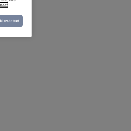
nalle, eikä
tteet
ki evästeet