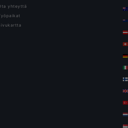
Ota yhteyttä
Työpaikat
Sivukartta