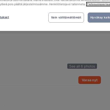
tä evästeitä suoritettavana. Nämä evästeet ovat välttämättömiä verkkosivuston toimin
kytkeä pois päältä järjestelmissämme. Henkilötietoja ei tallenneta.
Tietosuojaperiaa
tukset
Vain välttämättömät
Hyväksy kaik
See all 6 photos
Varaa nyt