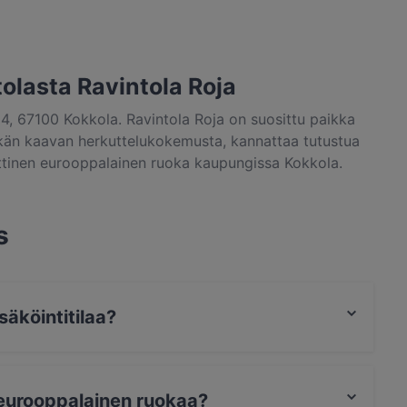
tolasta Ravintola Roja
14, 67100 Kokkola. Ravintola Roja on suosittu paikka
itkän kaavan herkuttelukokemusta, kannattaa tutustua
ttinen eurooppalainen ruoka kaupungissa Kokkola.
s
säköintitilaa?
öinti.
a eurooppalainen ruokaa?