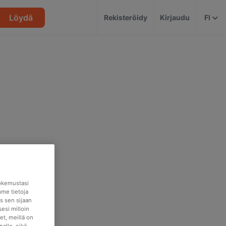
Löydä
Rekisteröidy
Kirjaudu
FI
okemustasi
mme tietoja
s sen sijaan
esi milloin
et, meillä on