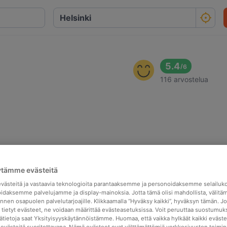
5.4
/
6
116 arvostelua
ytämme evästeitä
ästeitä ja vastaavia teknologioita parantaaksemme ja personoidaksemme selailuk
idaksemme palvelujamme ja display-mainoksia. Jotta tämä olisi mahdollista, välitä
nen osapuolen palvelutarjoajille. Klikkaamalla “Hyväksy kaikki”, hyväksyn tämän. Jo
a tietyt evästeet, ne voidaan määrittää evästeasetuksissa. Voit peruuttaa suostumuks
sätietoja saat Yksityisyyskäytännöistämme. Huomaa, että vaikka hylkäät kaikki eväste