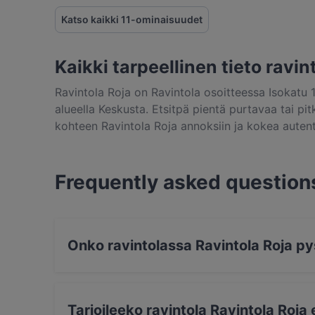
Katso kaikki 11-ominaisuudet
Kaikki tarpeellinen tieto ravin
Ravintola Roja on Ravintola osoitteessa Isokatu 
alueella Keskusta. Etsitpä pientä purtavaa tai p
kohteen Ravintola Roja annoksiin ja kokea auten
Frequently asked question
Onko ravintolassa Ravintola Roja py
Kyllä, ravintolassa Ravintola Roja on Katupysäk
Tarjoileeko ravintola Ravintola Roj