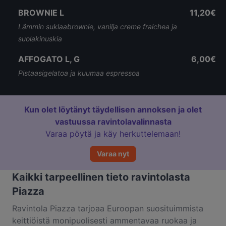
BROWNIE L
11,20€
Lämmin suklaabrownie, vanilja creme fraichea ja
suolakinuskia
AFFOGATO L, G
6,00€
Pistaasigelatoa ja kuumaa espressoa
Kun olet löytänyt täydellisen annoksen ja olet
vastuussa ravintolavalinnasta
Varaa pöytä ja käy herkuttelemaan!
Varaa nyt
Kaikki tarpeellinen tieto ravintolasta
Piazza
Ravintola Piazza tarjoaa Euroopan suosituimmista
keittiöistä monipuolisesti ammentavaa ruokaa ja