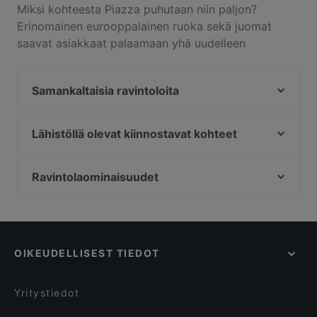
Miksi kohteesta Piazza puhutaan niin paljon?
Erinomainen eurooppalainen ruoka sekä juomat
saavat asiakkaat palaamaan yhä uudelleen
kohteeseen Piazza. Piazza sijaitsee alueella
Keskusta, Hyvinkää, ja tarjoilee annoksia kuten
Samankaltaisia ravintoloita
italialainen, skandinaavinen. Katso, miten Piazza
erottuu muista kaupungin Hyvinkää paikoista ja
2 Puuta Bistro & Bar
varaa pöytä vaikka heti ja nauti
Ristorante Momento Willa
Lähistöllä olevat kiinnostavat kohteet
ravintolaelämyksestä.
The Mandala Maki
Kauppakeskus Columbus, Helsinki
Medicin Man
Puotilan ostoskeskus, Helsinki
Ravintolaominaisuudet
Ravintola Base Camp Hyvinkää
Puotinkylän-Marjaniemen työväentalo, Helsinki
Ryhmille sopivat ravintolat, Hyvinkää
Ravintola Havu - Riihimäki
Vartiokylän kirkko, Helsinki
Lapsiystävälliset ravintolat, Hyvinkää
Mattila Bistro & Pizza
Kauppakeskus Easton Helsinki, Helsinki
Ravintolat, Gluteenittomia vaihtoehtoja, Hyvinkää
Gustavelund
OIKEUDELLISEST TIEDOT
Illallisravintolat, Hyvinkää
Siam Bangkok Thai Ravintola
Jälkiruokaravintolat, Hyvinkää
Ravintola Kerho
Yritystiedot