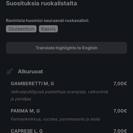
Suosituksia ruokalistalta
Ravintola huomioi seuraavat ruokavaliot:
Gluteeniton
Kasvis
Translate highlights to English
Alkuruoat
GAMBERETTI M, G
7,00€
Valkosipuliöljyssä paistettuja scampeja, valkoviiniä
ja persiljaa
PARMA M, G
7,00€
Parmankinkkua, rucolaa, parmesaania ja aiolia
CAPRESE L, G
7,00€