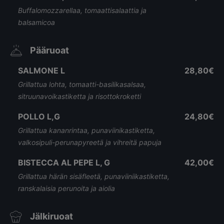
Buffalomozzarellaa, tomaattisalaattia ja
balsamicoa
Pääruoat
SALMONE L
28,80€
Grillattua lohta, tomaatti-basilikasalsaa,
sitruunavoikastiketta ja risottokroketti
POLLO L,G
24,80€
Grillattua kananrintaa, punaviinikastiketta,
valkosipuli-perunapyreetä ja vihreitä papuja
BISTECCA AL PEPE L, G
42,00€
Grillattua härän sisäfleetä, punaviiniikastiketta,
ranskalaisia perunoita ja aiolia
Jälkiruoat