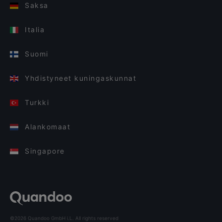
Saksa
Italia
Suomi
Yhdistyneet kuningaskunnat
Turkki
Alankomaat
Singapore
©2026 Quandoo GmbH i.L. All rights reserved