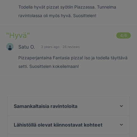
Todella hyvät pizzat syötiin Piazzassa. Tunnelma
ravintolassa oli myös hyvä. Suosittelen!
"
Hyvä
"
4
/6
Satu O.
3 years ago
·
26 reviews
Pizzaperjantaina Fantasia pizza! Iso ja todella täyttävä
setti. Suosittelen kokeilemaan!
Samankaltaisia ravintoloita
2 Puuta Bistro & Bar
Ristorante Momento Willa
Lähistöllä olevat kiinnostavat kohteet
The Mandala Maki
Kauppakeskus Columbus, Helsinki