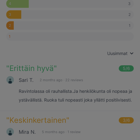
3
4
2
3
1
2
1
Uusimmat
"
Erittäin hyvä
"
5
/6
Sari T.
2 months ago
·
22 reviews
Ravintolassa oli rauhallista.Ja henkilökunta oli nopeaa ja
ystävällistä. Ruoka tuli nopeasti joka yllätti positiivisesti.
"
Keskinkertainen
"
3
/6
Mira N.
5 months ago
·
1 review