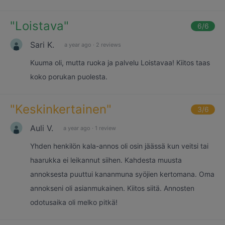
"
Loistava
"
6
/6
Sari K.
a year ago
·
2 reviews
Kuuma oli, mutta ruoka ja palvelu Loistavaa! Kiitos taas
koko porukan puolesta.
"
Keskinkertainen
"
3
/6
Auli V.
a year ago
·
1 review
Yhden henkilön kala-annos oli osin jäässä kun veitsi tai
haarukka ei leikannut siihen. Kahdesta muusta
annoksesta puuttui kananmuna syöjien kertomana. Oma
annokseni oli asianmukainen. Kiitos siitä. Annosten
odotusaika oli melko pitkä!