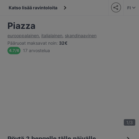
Katso lisää ravintoloita
FI
Piazza
eurooppalainen
,
italialainen
,
skandinaavinen
Pääruoat maksavat noin
:
32€
17 arvostelua
4.7
/
6
1
/
3
Pöytä 2 hengelle tälle päivälle