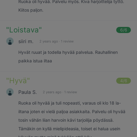
Ruoka oli hyvää. Palvelu myös. Kiva harjoittelija tyttö.
Kiitos paljon.
"
Loistava
"
6
/6
siiri m.
2 years ago
·
1 review
Hyvät ruuat ja todella hyvää palvelua. Rauhallinen
paikka istua iltaa
"
Hyvä
"
4
/6
Paula S.
2 years ago
·
1 review
Ruoka oli hyvää ja tuli nopeasti, varaus oli klo 18 la-
iltana joten ei vielä paljoa asiakkaita. Palvelu oli hyvää
tosin vähän liian harvoin kävi tarjoilija pöydässä.
Tämäkin on kyllä mielipideasia, toiset ei halua usein