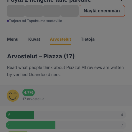
Näytä enemmän
Tarjous tai Tapahtuma saatavilla
Menu
Kuvat
Arvostelut
Tietoja
Arvostelut – Piazza (17)
Read what people think about Piazza! All reviews are written
by verified Quandoo diners.
4.7
/
6
17 arvostelua
4
6
7
5