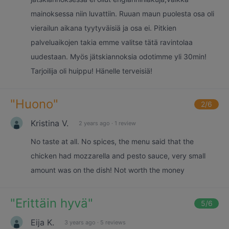
mainoksessa niin luvattiin. Ruuan maun puolesta osa oli
vierailun aikana tyytyväisiä ja osa ei. Pitkien
palveluaikojen takia emme valitse tätä ravintolaa
uudestaan. Myös jätskiannoksia odotimme yli 30min!
Tarjoilija oli huippu! Hänelle terveisiä!
"
Huono
"
2
/6
Kristina V.
2 years ago
·
1 review
No taste at all. No spices, the menu said that the
chicken had mozzarella and pesto sauce, very small
amount was on the dish! Not worth the money
"
Erittäin hyvä
"
5
/6
Eija K.
3 years ago
·
5 reviews