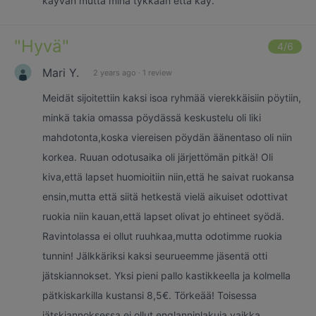
käyvän mutta minä tykkään että käy.
"
Hyvä
"
4
/6
Mari Y.
2 years ago
·
1 review
Meidät sijoitettiin kaksi isoa ryhmää vierekkäisiin pöytiin,
minkä takia omassa pöydässä keskustelu oli liki
mahdotonta,koska viereisen pöydän äänentaso oli niin
korkea. Ruuan odotusaika oli järjettömän pitkä! Oli
kiva,että lapset huomioitiin niin,että he saivat ruokansa
ensin,mutta että siitä hetkestä vielä aikuiset odottivat
ruokia niin kauan,että lapset olivat jo ehtineet syödä.
Ravintolassa ei ollut ruuhkaa,mutta odotimme ruokia
tunnin! Jälkkäriksi kaksi seurueemme jäsentä otti
jätskiannokset. Yksi pieni pallo kastikkeella ja kolmella
pätkiskarkilla kustansi 8,5€. Törkeää! Toisessa
jätskiannoksessa ei ollut englanninlakuja,vaikka