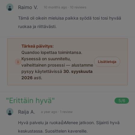
Raimo V.
10 months ago
·
10 reviews
Tämä oli oikein mieluisa paikka syödä tosi tosi hyvää
ruokaa ja riittävästi.
Tärkeä päivitys:
Quandoo lopettaa toimintansa.
Kyseessä on suunniteltu,
i
Lisätietoja
vaiheittainen prosessi — alustamme
pysyy käytettävissä
30. syyskuuta
2026
asti.
"
Erittäin hyvä
"
5
/6
Raija A.
a year ago
·
1 review
Hyvä palvelu ja ruoka👍Menee jatkoon. Sijainti hyvä
keskustassa. Suosittelen kavereille.