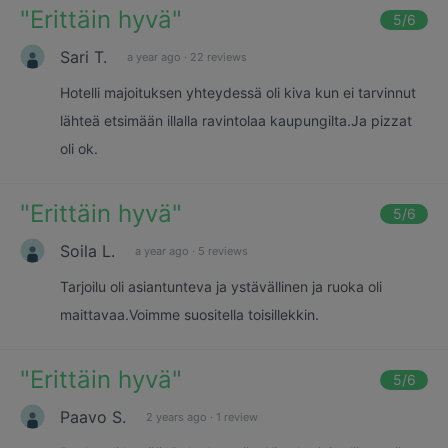
"
Erittäin hyvä
"
5
/6
Sari T.
a year ago
·
22 reviews
Hotelli majoituksen yhteydessä oli kiva kun ei tarvinnut
lähteä etsimään illalla ravintolaa kaupungilta.Ja pizzat
oli ok.
"
Erittäin hyvä
"
5
/6
Soila L.
a year ago
·
5 reviews
Tarjoilu oli asiantunteva ja ystävällinen ja ruoka oli
maittavaa.Voimme suositella toisillekkin.
"
Erittäin hyvä
"
5
/6
Paavo S.
2 years ago
·
1 review