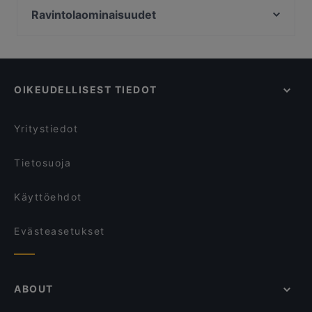
Medicin Man
Puotilan ostoskeskus, Helsinki
Ravintolaominaisuudet
Ravintola Base Camp Hyvinkää
Puotinkylän-Marjaniemen työväentalo, Helsinki
Ryhmille sopivat ravintolat, Hyvinkää
Ravintola Havu - Riihimäki
Vartiokylän kirkko, Helsinki
Lapsiystävälliset ravintolat, Hyvinkää
Mattila Bistro & Pizza
Kauppakeskus Easton Helsinki, Helsinki
Ravintolat, Gluteenittomia vaihtoehtoja, Hyvinkää
Gustavelund
OIKEUDELLISEST TIEDOT
Illallisravintolat, Hyvinkää
Siam Bangkok Thai Ravintola
Jälkiruokaravintolat, Hyvinkää
Ravintola Kerho
Yritystiedot
Tietosuoja
Käyttöehdot
Evästeasetukset
ABOUT