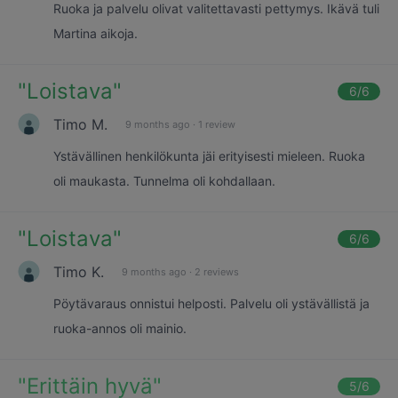
Ruoka ja palvelu olivat valitettavasti pettymys. Ikävä tuli
Martina aikoja.
"
Loistava
"
6
/6
Timo M.
9 months ago
·
1 review
Ystävällinen henkilökunta jäi erityisesti mieleen. Ruoka
oli maukasta. Tunnelma oli kohdallaan.
"
Loistava
"
6
/6
Timo K.
9 months ago
·
2 reviews
Pöytävaraus onnistui helposti. Palvelu oli ystävällistä ja
ruoka-annos oli mainio.
"
Erittäin hyvä
"
5
/6