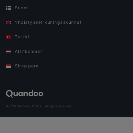
Suomi
Yhdistyneet kuningaskunnat
Turkki
Alankomaat
Singapore
©2026 Quandoo GmbH i.L. All rights reserved