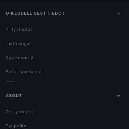
Tian Tian Dumplings
Alice Italian
Ravintolat, Gluteenittomia vaihtoehtoja, Helsinki
Lopez Tacos Teurastamo
Shin Ramen & BRGRS Sompasaari
OIKEUDELLISEST TIEDOT
Ravintolat, We speak English, Helsinki
Peloton Cycling Eatery
The Butter Boys
Ravintolat, Turistit tervetulleita, Helsinki
Oishi 18 Kallio
Piccola Trattoria Kalasatama
Yritystiedot
Treffi Verkkosaari
Seksico® Tacos Kallio
Tietosuoja
Käyttöehdot
Evästeasetukset
ABOUT
Ota yhteyttä
Työpaikat