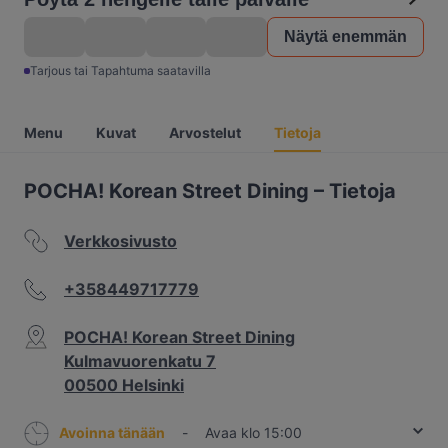
Näytä enemmän
Tarjous tai Tapahtuma saatavilla
Menu
Kuvat
Arvostelut
Tietoja
POCHA! Korean Street Dining – Tietoja
Verkkosivusto
+358449717779
POCHA! Korean Street Dining
Kulmavuorenkatu 7
00500 Helsinki
Avoinna tänään
-
Avaa klo 15:00