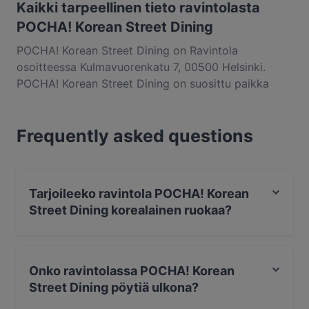
Kaikki tarpeellinen tieto ravintolasta
POCHA! Korean Street Dining
POCHA! Korean Street Dining on Ravintola
osoitteessa Kulmavuorenkatu 7, 00500 Helsinki.
POCHA! Korean Street Dining on suosittu paikka
alueella Sörnäinen. Etsitpä pientä purtavaa tai pitkän
kaavan herkuttelukokemusta, kannattaa tutustua
Frequently asked questions
kohteen POCHA! Korean Street Dining annoksiin ja
kokea autenttinen korealainen ruoka kaupungissa
Helsinki.
Tarjoileeko ravintola POCHA! Korean
Street Dining korealainen ruokaa?
Kyllä, ravintola POCHA! Korean Street Dining tarjoilee
korealainen ruokaa ja myös aasialainen, aasialainen
Onko ravintolassa POCHA! Korean
fuusioruoka ruokaa.
Street Dining pöytiä ulkona?