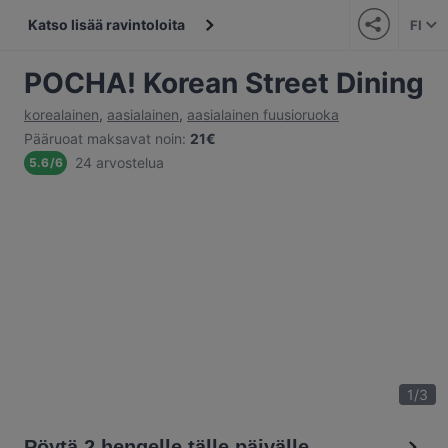
Katso lisää ravintoloita
FI
POCHA! Korean Street Dining
korealainen
,
aasialainen
,
aasialainen fuusioruoka
Pääruoat maksavat noin
:
21€
24 arvostelua
5.6
/
6
1
/
3
Pöytä 2 hengelle tälle päivälle