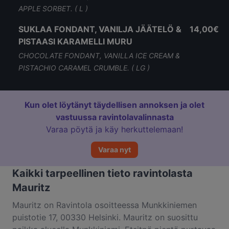
APPLE SORBET. ( L )
SUKLAA FONDANT, VANILJA JÄÄTELÖ &
14,00€
PISTAASI KARAMELLI MURU
CHOCOLATE FONDANT, VANILLA ICE CREAM &
PISTACHIO CARAMEL CRUMBLE. ( LG )
Kun olet löytänyt täydellisen annoksen ja olet
vastuussa ravintolavalinnasta
Varaa pöytä ja käy herkuttelemaan!
Varaa nyt
Kaikki tarpeellinen tieto ravintolasta
Mauritz
Mauritz on Ravintola osoitteessa Munkkiniemen
puistotie 17, 00330 Helsinki. Mauritz on suosittu