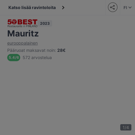
Katso lisää ravintoloita
FI
2023
Mauritz
eurooppalainen
Pääruoat maksavat noin
:
28€
572 arvostelua
5.4
/
6
1
/
4