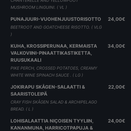
CHANTERELLE AND YELLOWFOOT
MUSHROOM LINGUINI. ( VL )
PUNAJUURI-VUOHENJUUSTORISOTTO
24,00€
BEETROOT AND GOATCHEESE RISOTTO. ( VLG
)
KUHA, KROSSIPERUNAA, KERMAISTA
34,00€
VALKOVIINI-PINAATTIKASTIKETTA,
RUUSUKAALI
PIKE PERCH, CROSSED POTATOES, CREAMY
WHITE WINE SPINACH SAUCE . ( LG )
JOKIRAPU SKÅGEN-SALAATTI &
22,00€
SAARISTOLEIPÄ
CRAY FISH SKÅGEN SALAD & ARCHIPELAGO
BREAD. ( L )
LOHISALAATTIA NIÇOISEN TYYLIIN,
24,00€
KANANMUNA, HARRICOTPAPUJA &