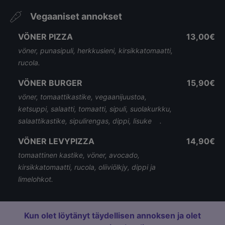
Vegaaniset annokset
VÖNER PIZZA
13,00€
vöner, punasipuli, herkkusieni, kirsikkatomaatti,
rucola.
VÖNER BURGER
15,90€
vöner, tomaattikastike, vegaanijuustoa,
ketsuppi, salaatti, tomaatti, sipuli, suolakurkku,
salaattikastike, sipulirengas, dippi, lisuke .
VÖNER LEVYPIZZA
14,90€
tomaattinen kastike, vöner, avocado,
kirsikkatomaatti, rucola, oliiviölkjy, dippi ja
limelohkot.
Kun olet löytänyt täydellisen annoksen ja olet