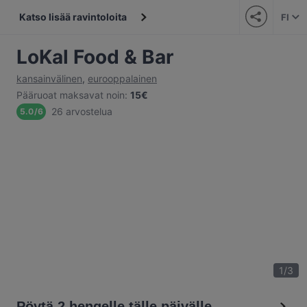
Katso lisää ravintoloita
FI
LoKal Food & Bar
kansainvälinen
,
eurooppalainen
Pääruoat maksavat noin
:
15€
26 arvostelua
5.0
/
6
1
/
3
Pöytä 2 hengelle tälle päivälle