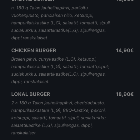
n. 180 g Talon jauhelihapihvi, pariloitu
vuohenjuusto, paholaisen hillo, ketsuppi,
hampurilaiskastike (L,G), salaatti, tomaatti, sipuli,
suolakurkku, salaattikastike(L,G), sipulirengas,
dippi,ranskalaiset
CHICKEN BURGER
14,90€
Broileri pihvi, currykastike (L,G), ketsuppi,
hampurilaiskastike (L,G), salaatti, tomaatti,sipuli,
suolakurkku, salaattikastike(L,G), sipulirengas,
dippi, ranskalaiset.
LOKAL BURGER
18,90€
2 x 180 g Talon jauhelihapihvi, cheddarjuusto,
hampurilaiskastike (L,G), BBQ-kastike, pekoni,
ketsuppi, salaatti, tomaatti, sipuli, suolakurkku,
salaattikastike (L,G), sipulirengas, dippi,
ranskalaiset.