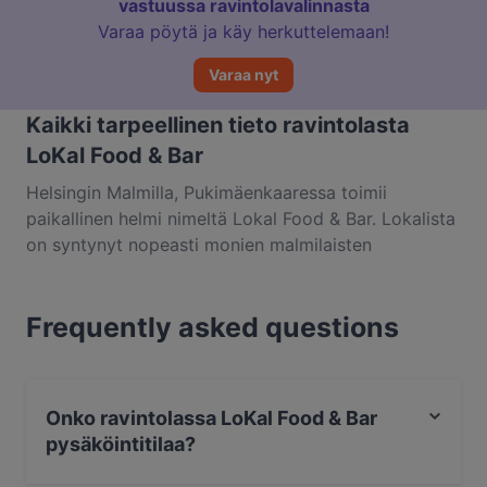
vastuussa ravintolavalinnasta
Varaa pöytä ja käy herkuttelemaan!
Varaa nyt
Kaikki tarpeellinen tieto ravintolasta
LoKal Food & Bar
Helsingin Malmilla, Pukimäenkaaressa toimii
paikallinen helmi nimeltä Lokal Food & Bar. Lokalista
on syntynyt nopeasti monien malmilaisten
kantakuppila ja kohtaamispaikka, jossa rehti ruoka,
rento tunnelma ja sydämellinen palvelu puhuvat
Frequently asked questions
puolestaan. Tarjolla on päivittäin vaihtuva runsas
noutopöytälounas, joka koostuu kiitellyn
monipuolisista salaateista, keitosta ja lämpimistä
ruoista, kebabista, pizzasta ja jälkiruoista.
Onko ravintolassa LoKal Food & Bar
Kansainvälisistä herkuista koostuvalla à la carte -
pysäköintitilaa?
illallislista on pitkä. Niille, joille maistuvat
pubiruokatyyppiset naposteltavat, pizzat ja