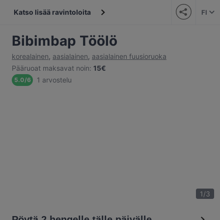
Katso lisää ravintoloita
FI
Bibimbap Töölö
korealainen
,
aasialainen
,
aasialainen fuusioruoka
Pääruoat maksavat noin
:
15€
1 arvostelu
5.0
/
6
1
/
3
Pöytä 2 hengelle tälle päivälle