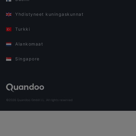
Yhdistyneet kuningaskunnat
Turkki
Alankomaat
Singapore
©2026 Quandoo GmbH i.L. All rights reserved