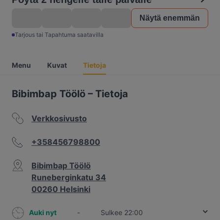
Näytä enemmän
Tarjous tai Tapahtuma saatavilla
Menu
Kuvat
Tietoja
Bibimbap Töölö – Tietoja
Verkkosivusto
+358456798800
Bibimbap Töölö
Runeberginkatu 34
00260 Helsinki
Auki nyt
-
Sulkee 22:00