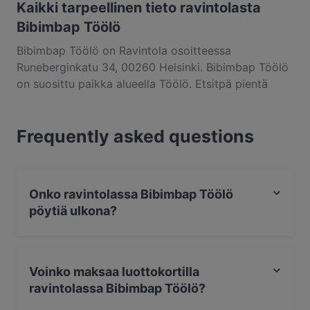
Kaikki tarpeellinen tieto ravintolasta
Bibimbap Töölö
Bibimbap Töölö on Ravintola osoitteessa
Runeberginkatu 34, 00260 Helsinki. Bibimbap Töölö
on suosittu paikka alueella Töölö. Etsitpä pientä
purtavaa tai pitkän kaavan herkuttelukokemusta,
kannattaa tutustua kohteen Bibimbap Töölö
Frequently asked questions
annoksiin ja kokea autenttinen korealainen ruoka
kaupungissa Helsinki.
Onko ravintolassa Bibimbap Töölö
pöytiä ulkona?
Ei, ravintolassa Bibimbap Töölö ei ole pöytiä ulkona.
Voinko maksaa luottokortilla
ravintolassa Bibimbap Töölö?