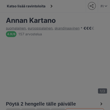
Katso lisää ravintoloita
FI
Annan Kartano
€
€
€
€
suomalainen
,
eurooppalainen
,
skandinaavinen
157 arvostelua
4.9
/
6
1
/
3
Pöytä 2 hengelle tälle päivälle