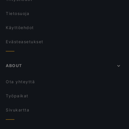
The Amigos
Bla Bla Bla
Tietosuoja
Käyttöehdot
Evästeasetukset
ABOUT
Ota yhteyttä
Työpaikat
Sivukartta