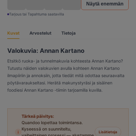
Näytä enemmän
Tarjous tai Tapahtuma saatavilla
Kuvat
Arvostelut
Tietoja
Valokuvia: Annan Kartano
Etsitkö ruoka- ja tunnelmakuvia kohteesta Annan Kartano?
Tutustu näiden valokuvien avulla kohteen Annan Kartano
ilmapiiriin ja annoksiin, jotta tiedät mitä odottaa seuraavalta
pöytävaraukseltasi. Herätä makunystyräsi ja sisäinen
foodiesi Annan Kartano -tiimin tarjoamilla kuvilla.
Tärkeä päivitys:
Quandoo lopettaa toimintansa.
Kyseessä on suunniteltu,
i
Lisätietoja
vaiheittainen prosessi — alustamme