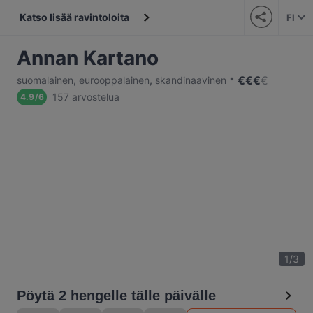
Katso lisää ravintoloita
FI
Annan Kartano
€
€
€
€
suomalainen
,
eurooppalainen
,
skandinaavinen
157 arvostelua
4.9
/
6
1
/
3
Pöytä 2 hengelle tälle päivälle