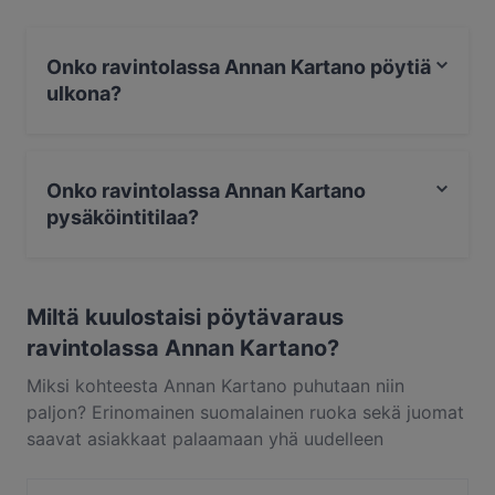
Onko ravintolassa Annan Kartano pöytiä
ulkona?
Ei, ravintolassa Annan Kartano ei ole pöytiä ulkona.
Onko ravintolassa Annan Kartano
pysäköintitilaa?
Kyllä, ravintolassa Annan Kartano on Katupysäköinti.
Miltä kuulostaisi pöytävaraus
ravintolassa Annan Kartano?
Miksi kohteesta Annan Kartano puhutaan niin
paljon? Erinomainen suomalainen ruoka sekä juomat
saavat asiakkaat palaamaan yhä uudelleen
kohteeseen Annan Kartano. Annan Kartano sijaitsee
alueella Tuomarinkylä, Helsinki, ja tarjoilee annoksia