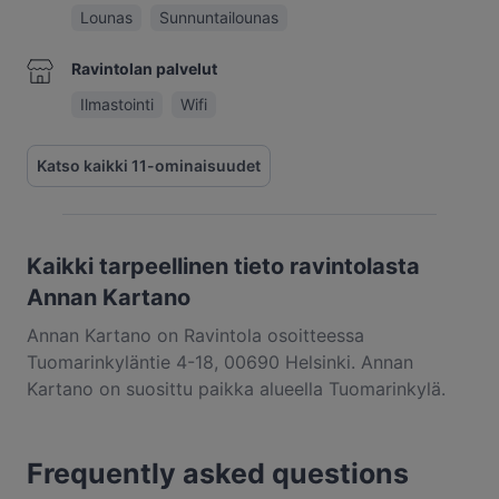
Lounas
Sunnuntailounas
Ravintolan palvelut
Ilmastointi
Wifi
Katso kaikki 11-ominaisuudet
Kaikki tarpeellinen tieto ravintolasta
Annan Kartano
Annan Kartano on Ravintola osoitteessa
Tuomarinkyläntie 4-18, 00690 Helsinki. Annan
Kartano on suosittu paikka alueella Tuomarinkylä.
Etsitpä pientä purtavaa tai pitkän kaavan
herkuttelukokemusta, kannattaa tutustua kohteen
Frequently asked questions
Annan Kartano annoksiin ja kokea autenttinen
suomalainen ruoka kaupungissa Helsinki.