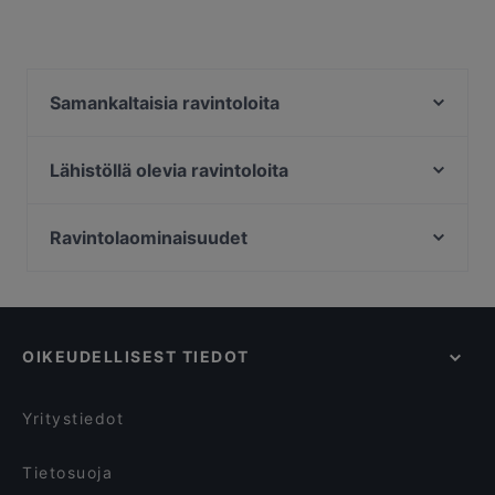
Samankaltaisia ravintoloita
Ravintola Villa Lilla
Ravintola Harakanpesä
Lähistöllä olevia ravintoloita
Ristorante Momento Sello
Merisali - Hilton Kalastajatorppa
Presto Leppävaara
Ravintola Rara
Ravintolaominaisuudet
Mezza Ravintola
Wanda's Kitchen & Lounge
eurooppalaiset ravintolat, Espoo
Ravintola Hansha
Delicatessen WeeGee
skandinaaviset ravintolat, Espoo
Blue Jay Lounge & Bistro
Megobaro Espoo
Pikku Ranska
DIF Döner & dIZZA Tapiola
OIKEUDELLISEST TIEDOT
Akhanda Nepalilainen Ravintola
Beef & Grill
Cafe Elo
Bistro O Mat Tapiola
Yritystiedot
Alby's Pizza
Presto Pizza Suurpelto
Tietosuoja