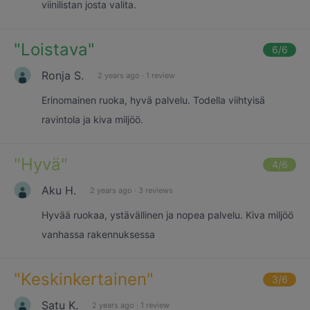
viinilistan josta valita.
"
Loistava
"
6
/6
Ronja S.
2 years ago
·
1 review
Erinomainen ruoka, hyvä palvelu. Todella viihtyisä
ravintola ja kiva miljöö.
"
Hyvä
"
4
/6
Aku H.
2 years ago
·
3 reviews
Hyvää ruokaa, ystävällinen ja nopea palvelu. Kiva miljöö
vanhassa rakennuksessa
"
Keskinkertainen
"
3
/6
Satu K.
2 years ago
·
1 review