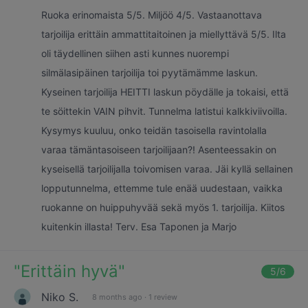
Ruoka erinomaista 5/5. Miljöö 4/5. Vastaanottava
tarjoilija erittäin ammattitaitoinen ja miellyttävä 5/5. Ilta
oli täydellinen siihen asti kunnes nuorempi
silmälasipäinen tarjoilija toi pyytämämme laskun.
Kyseinen tarjoilija HEITTI laskun pöydälle ja tokaisi, että
te söittekin VAIN pihvit. Tunnelma latistui kalkkiviivoilla.
Kysymys kuuluu, onko teidän tasoisella ravintolalla
varaa tämäntasoiseen tarjoilijaan?! Asenteessakin on
kyseisellä tarjoilijalla toivomisen varaa. Jäi kyllä sellainen
lopputunnelma, ettemme tule enää uudestaan, vaikka
ruokanne on huippuhyvää sekä myös 1. tarjoilija. Kiitos
kuitenkin illasta! Terv. Esa Taponen ja Marjo
"
Erittäin hyvä
"
5
/6
Niko S.
8 months ago
·
1 review