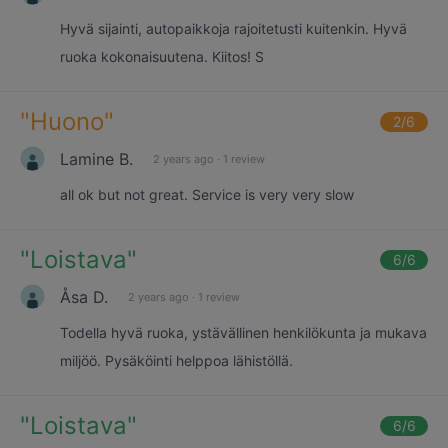
Hyvä sijainti, autopaikkoja rajoitetusti kuitenkin. Hyvä
ruoka kokonaisuutena. Kiitos! S
"
Huono
"
2
/6
Lamine B.
2 years ago
·
1 review
all ok but not great. Service is very very slow
"
Loistava
"
6
/6
Åsa D.
2 years ago
·
1 review
Todella hyvä ruoka, ystävällinen henkilökunta ja mukava
miljöö. Pysäköinti helppoa lähistöllä.
"
Loistava
"
6
/6