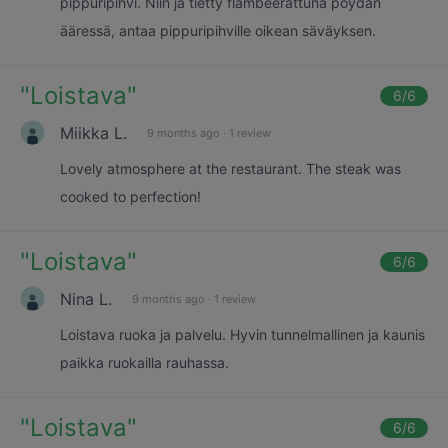
pippuripihvi. Niin ja tietty flambeerattuna pöydän
ääressä, antaa pippuripihville oikean säväyksen.
"
Loistava
"
6
/6
Miikka L.
9 months ago
·
1 review
Lovely atmosphere at the restaurant. The steak was
cooked to perfection!
"
Loistava
"
6
/6
Nina L.
9 months ago
·
1 review
Loistava ruoka ja palvelu. Hyvin tunnelmallinen ja kaunis
paikka ruokailla rauhassa.
"
Loistava
"
6
/6