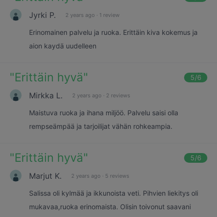
Jyrki P.
2 years ago
·
1 review
Erinomainen palvelu ja ruoka. Erittäin kiva kokemus ja
aion kaydä uudelleen
"
Erittäin hyvä
"
5
/6
Mirkka L.
2 years ago
·
2 reviews
Maistuva ruoka ja ihana miljöö. Palvelu saisi olla
rempseämpää ja tarjoilijat vähän rohkeampia.
"
Erittäin hyvä
"
5
/6
Marjut K.
2 years ago
·
5 reviews
Salissa oli kylmää ja ikkunoista veti. Pihvien liekitys oli
mukavaa,ruoka erinomaista. Olisin toivonut saavani