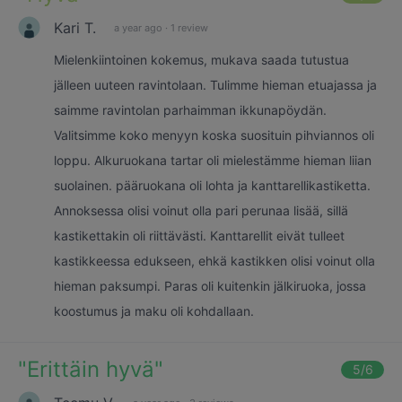
Kari T.
a year ago
·
1 review
Mielenkiintoinen kokemus, mukava saada tutustua
jälleen uuteen ravintolaan. Tulimme hieman etuajassa ja
saimme ravintolan parhaimman ikkunapöydän.
Valitsimme koko menyyn koska suosituin pihviannos oli
loppu. Alkuruokana tartar oli mielestämme hieman liian
suolainen. pääruokana oli lohta ja kanttarellikastiketta.
Annoksessa olisi voinut olla pari perunaa lisää, sillä
kastikettakin oli riittävästi. Kanttarellit eivät tulleet
kastikkeessa edukseen, ehkä kastikken olisi voinut olla
hieman paksumpi. Paras oli kuitenkin jälkiruoka, jossa
koostumus ja maku oli kohdallaan.
"
Erittäin hyvä
"
5
/6