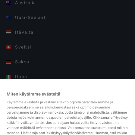
Australia
Uusi-Seelanti
Itävalta
Sveitsi
Saksa
Italia
Suomi
Miten käytämme evästeitä
Käytämme evästeitä ja vastaavia teknologioita parantaaksemme ja
Yhdistyneet kuningaskunnat
personoidaksemme selailukokemustasi sekä optimoidaksemme
palvelujamme ja display-mainoksia. Jotta tämä olisi mahdollista, välitämme
tietoja myös kolmannen osapuolen palvelutarjoajille. Klikkaamalla “Hyväksy
Turkki
kaikki”, hyväksyn tämän. Jos sen sijaan haluat valita tietyt evästeet, ne
voidaan määrittää evästeasetuksissa. Voit peruuttaa suostumuksesi milloin
tahansa. Lisätietoja saat Yksityisyyskäytännöistämme. Huomaa, että vaikka