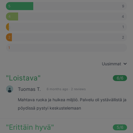
9
5
4
4
1
3
2
2
1
Uusimmat
"
Loistava
"
6
/6
Tuomas T.
6 months ago
·
2 reviews
Mahtava ruoka ja huikea miljöö. Palvelu oli ystävällistä ja
pöydissä pystyi keskustelemaan
"
Erittäin hyvä
"
5
/6