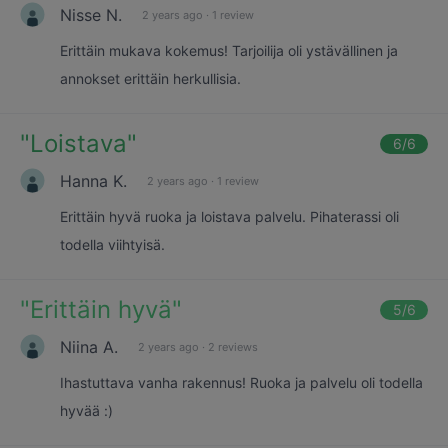
Nisse N.
2 years ago
·
1 review
Erittäin mukava kokemus! Tarjoilija oli ystävällinen ja
annokset erittäin herkullisia.
"
Loistava
"
6
/6
Hanna K.
2 years ago
·
1 review
Erittäin hyvä ruoka ja loistava palvelu. Pihaterassi oli
todella viihtyisä.
"
Erittäin hyvä
"
5
/6
Niina A.
2 years ago
·
2 reviews
Ihastuttava vanha rakennus! Ruoka ja palvelu oli todella
hyvää :)