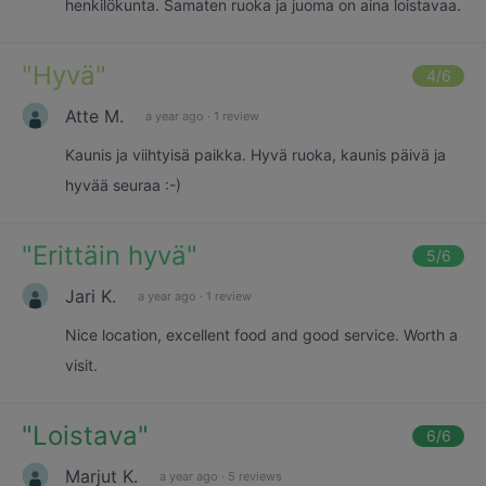
henkilökunta. Samaten ruoka ja juoma on aina loistavaa.
"
Hyvä
"
4
/6
Atte M.
a year ago
·
1 review
Kaunis ja viihtyisä paikka. Hyvä ruoka, kaunis päivä ja
hyvää seuraa :-)
"
Erittäin hyvä
"
5
/6
Jari K.
a year ago
·
1 review
Nice location, excellent food and good service. Worth a
visit.
"
Loistava
"
6
/6
Marjut K.
a year ago
·
5 reviews