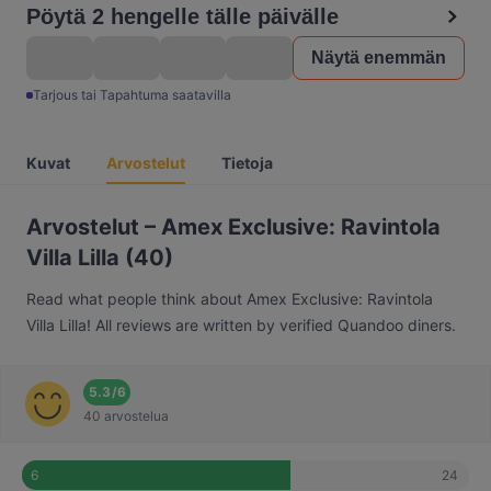
Pöytä 2 hengelle tälle päivälle
Näytä enemmän
Tarjous tai Tapahtuma saatavilla
Kuvat
Arvostelut
Tietoja
Arvostelut – Amex Exclusive: Ravintola
Villa Lilla (40)
Read what people think about Amex Exclusive: Ravintola
Villa Lilla! All reviews are written by verified Quandoo diners.
5.3
/
6
40 arvostelua
24
6