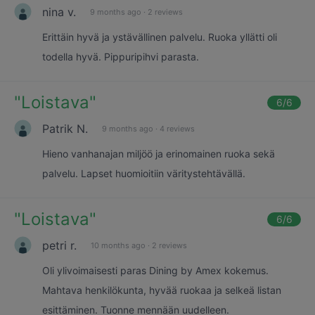
nina v.
9 months ago
·
2 reviews
Erittäin hyvä ja ystävällinen palvelu. Ruoka yllätti oli
todella hyvä. Pippuripihvi parasta.
"
Loistava
"
6
/6
Patrik N.
9 months ago
·
4 reviews
Hieno vanhanajan miljöö ja erinomainen ruoka sekä
palvelu. Lapset huomioitiin väritystehtävällä.
"
Loistava
"
6
/6
petri r.
10 months ago
·
2 reviews
Oli ylivoimaisesti paras Dining by Amex kokemus.
Mahtava henkilökunta, hyvää ruokaa ja selkeä listan
esittäminen. Tuonne mennään uudelleen.