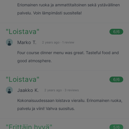
Eriomainen ruoka ja ammattitaitoinen sekä ystävällinen
palvelu. Voin lämpimästi suositella!
"
Loistava
"
6
/6
Marko T.
2 years ago
·
1 review
Four course dinner menu was great. Tasteful food and
good atmosphere.
"
Loistava
"
6
/6
Jaakko K.
2 years ago
·
3 reviews
Kokonaisuudessaan loistava vierailu. Erinomainen ruoka,
palvelu ja viini! Vahva suositus.
"
Erittäin hyvä
"
5
/6