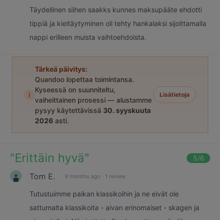
Täydellinen siihen saakks kunnes maksupääte ehdotti
tippiä ja kieltäytyminen oli tehty hankalaksi sijoittamalla
nappi erilleen muista vaihtoehdoista.
Tärkeä päivitys:
Quandoo lopettaa toimintansa.
Kyseessä on suunniteltu,
i
Lisätietoja
vaiheittainen prosessi — alustamme
pysyy käytettävissä
30. syyskuuta
2026
asti.
"
Erittäin hyvä
"
5
/6
Tom E.
9 months ago
·
1 review
Tutustuimme paikan klassikoihin ja ne eivät ole
sattumalta klassikoita - aivan erinomaiset - skagen ja