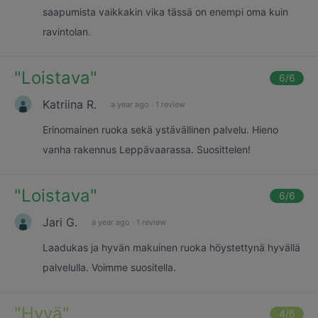
saapumista vaikkakin vika tässä on enempi oma kuin
ravintolan.
"
Loistava
"
6
/6
Katriina R.
a year ago
·
1 review
Erinomainen ruoka sekä ystävällinen palvelu. Hieno
vanha rakennus Leppävaarassa. Suosittelen!
"
Loistava
"
6
/6
Jari G.
a year ago
·
1 review
Laadukas ja hyvän makuinen ruoka höystettynä hyvällä
palvelulla. Voimme suositella.
"
Hyvä
"
4
/6