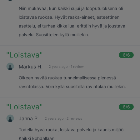
Niin mukavaa, kun kaikki sujui ja lopputuloksena oli
loistavaa ruokaa. Hyvät raaka-aineet, esteettinen
asettelu, ei turhaa kikkailua, erittäin hyvä ja joustava
palvelu. Suosittelen kyllä muillekin.
"
Loistava
"
6
/6
Markus H.
2 years ago
·
1 review
Oikeen hyvää ruokaa tunnelmallisessa pienessä
ravintolassa. Voin kyllä suositella ravintolaa muillekin.
"
Loistava
"
6
/6
Janna P.
2 years ago
·
2 reviews
Todella hyvä ruoka, loistava palvelu ja kaunis miljöö.
Kaikki kohdallaan!