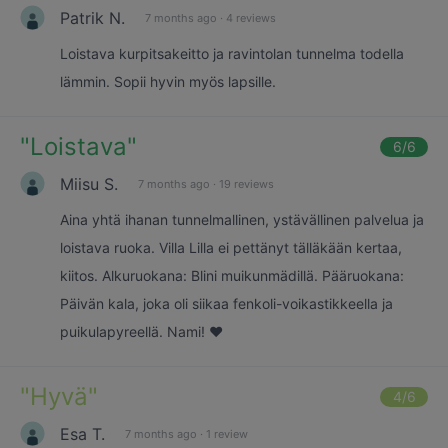
Patrik N.
7 months ago
·
4 reviews
Loistava kurpitsakeitto ja ravintolan tunnelma todella
lämmin. Sopii hyvin myös lapsille.
"
Loistava
"
6
/6
Miisu S.
7 months ago
·
19 reviews
Aina yhtä ihanan tunnelmallinen, ystävällinen palvelua ja
loistava ruoka. Villa Lilla ei pettänyt tälläkään kertaa,
kiitos. Alkuruokana: Blini muikunmädillä. Pääruokana:
Päivän kala, joka oli siikaa fenkoli-voikastikkeella ja
puikulapyreellä. Nami! ❤️
"
Hyvä
"
4
/6
Esa T.
7 months ago
·
1 review