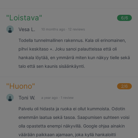
"
Loistava
"
6
/6
Vesa L.
10 months ago
·
12 reviews
Todella tunnelmallinen rakennus. Kala oli erinomainen,
pihvi keskitaso +. Joku sanoi palautteissa että oli
hankala löytää, en ymmärrä miten kun näkyy tielle sekä
talo että sen kaunis sisäänkäynti.
"
Huono
"
2
/6
Toni W.
a year ago
·
1 review
Palvelu oli hidasta ja ruoka ei ollut kummoista. Odotin
enemmän laatua sekä tasoa. Saapumisen suhteen voisi
olla opastetta enempi näkyvillä. Google ohjaa ainakin
väärään paikkaan ajamaan, joka kyllä hankaloitti