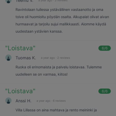
Teemu V.
a year ago
·
3 reviews
Ravintolaan tullessa ystävällinen vastaanotto ja oma
toive oli huomioitu pöydän osalta. Alkupalat olivat aivan
hurmaavat ja tarjoilu sujui mallikkaasti. Aiomme käydä
uudestaan ystävien kanssa.
"
Loistava
"
6
/6
Tuomas K.
a year ago
·
2 reviews
Ruoka oli erinomaista ja palvelu loistavaa. Tulemme
uudelleen se on varmaa, kiitos!
"
Loistava
"
6
/6
Anssi H.
a year ago
·
6 reviews
Villa Lillassa on aina mahtava ja rento meininki ja