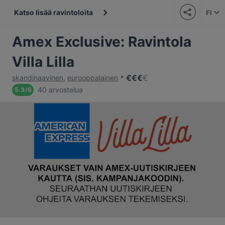
Katso lisää ravintoloita
FI
Amex Exclusive: Ravintola
Villa Lilla
€
€
€
€
skandinaavinen
,
eurooppalainen
40 arvostelua
5.3
/
6