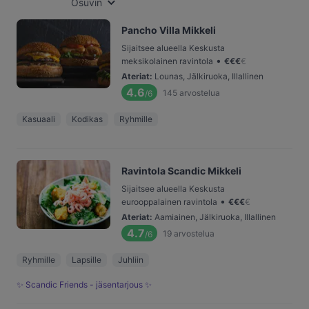
Osuvin
Pancho Villa Mikkeli
Sijaitsee alueella Keskusta
•
meksikolainen ravintola
€
€
€
€
Ateriat
:
Lounas, Jälkiruoka, Illallinen
4.6
145
arvostelua
/6
Kasuaali
Kodikas
Ryhmille
Ravintola Scandic Mikkeli
Sijaitsee alueella Keskusta
•
eurooppalainen ravintola
€
€
€
€
Ateriat
:
Aamiainen, Jälkiruoka, Illallinen
4.7
19
arvostelua
/6
Ryhmille
Lapsille
Juhliin
✨ Scandic Friends - jäsentarjous ✨