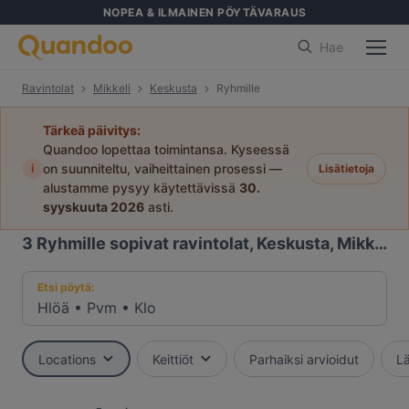
NOPEA & ILMAINEN PÖYTÄVARAUS
Hae
Ravintolat
Mikkeli
Keskusta
Ryhmille
Tärkeä päivitys:
Quandoo lopettaa toimintansa. Kyseessä
i
on suunniteltu, vaiheittainen prosessi —
Lisätietoja
alustamme pysyy käytettävissä
30.
syyskuuta 2026
asti.
3
Ryhmille sopivat ravintolat, Keskusta, Mikkeli
Etsi pöytä:
Hlöä
•
Pvm
•
Klo
Locations
Keittiöt
Parhaiksi arvioidut
Lä