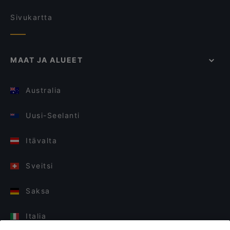
Sivukartta
MAAT JA ALUEET
Australia
Uusi-Seelanti
Itävalta
Sveitsi
Saksa
Italia