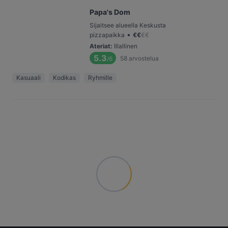
Papa's Dom
Sijaitsee alueella Keskusta
•
pizzapaikka
€
€
€
€
Ateriat
:
Illallinen
5.3
58
arvostelua
/6
Kasuaali
Kodikas
Ryhmille