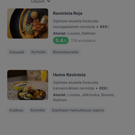
Osuvin
Ravintola Roja
Sijaitsee alueella Keskusta
•
eurooppalainen ravintola
€
€
€
€
Ateriat
:
Lounas, Illallinen
5.4
116
arvostelua
/6
Kasuaali
Ryhmille
Bisneslounaille
Humo Ravintola
Sijaitsee alueella Keskusta
•
kansainvälinen ravintola
€
€
€
€
Ateriat
:
Lounas, Jälkiruoka, Brunssi,
Illallinen
Kodikas
Ryhmille
Edulliseen herkutteluun sopiva