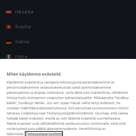
Itävalta
Sveitsi
Saksa
Italia
Suomi
Miten käytämme evästeitä
Käytämme evästeitä ja vastaavia teknologioita parantaaksemme ja
Yhdistyneet kuningaskunnat
personoidaksemme selailukokemustasi sekä optimoidaksemme
palvelujamme ja display-mainoksia. Jotta tämä olisi mahdollista, välitämme
tietoja myös kolmannen osapuolen palvelutarjoajille. Klikkaamalla “Hyväksy
Turkki
kaikki”, hyväksyn tämän. Jos sen sijaan haluat valita tietyt evästeet, ne
voidaan määrittää evästeasetuksissa. Voit peruuttaa suostumuksesi milloin
tahansa. Lisätietoja saat Yksityisyyskäytännöistämme. Huomaa, että vaikka
Alankomaat
hylkäät kaikki evästeet, meillä on silti tärkeitä evästeitä suoritettavana.
Nämä evästeet ovat välttämättömiä verkkosivuston toiminnalle, eikä niitä
voida kytkeä pois päältä järjestelmissämme. Henkilötietoja ei
Singapore
tallenneta.
Tietosuojaperiaatteet