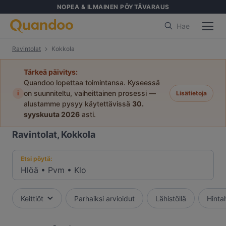
NOPEA & ILMAINEN PÖYTÄVARAUS
Hae
Ravintolat
Kokkola
Tärkeä päivitys:
Quandoo lopettaa toimintansa. Kyseessä
i
on suunniteltu, vaiheittainen prosessi —
Lisätietoja
alustamme pysyy käytettävissä
30.
syyskuuta 2026
asti.
Ravintolat, Kokkola
Etsi pöytä:
Hlöä
•
Pvm
•
Klo
Keittiöt
Parhaiksi arvioidut
Lähistöllä
Hinta